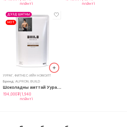
пойнт)
пойнт)
ДЭЭД ШАТНЫ
HOT
УУРАГ
,
ФИТНЕС-ИЙН НЭМЭЛТ
Бренд:
ALPRON
,
BUILD
Шоколадны амттай Уураг “Build” Whey Protein Isolate
194,000
₮
(1,940
пойнт)