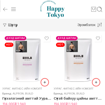
Шүүлтүүр
Эрэмбэлэх
ДЭЭД ШАТНЫ
ДЭЭД ШАТНЫ
HOT
HOT
УУРАГ
,
ФИТНЕС-ИЙН НЭМЭЛТ
УУРАГ
,
ФИТНЕС-ИЙН НЭМЭЛТ
Бренд:
ALPRON
,
BUILD
Бренд:
ALPRON
,
BUILD
Гүзээлзгэний амттай Уураг “Build” Whey Protein Isolate
Сүүтэй байхуу цайны амттай Уураг “Build” Whey Protein Isolate
194,000
₮
(1,940
194,000
₮
(1,940