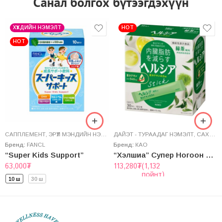
Санал болгох бүтээгдэхүүн
ХҮҮХДИЙН НЭМЭЛТ
HOT
HOT
САППЛЕМЕНТ
,
ЭРҮҮЛ МЭНДИЙН НЭМЭЛТ
ДАЙЭТ - ТУРААДАГ НЭМЭЛТ
,
САХАР БУУЛГАГЧ
Бренд:
FANCL
Бренд:
КАО
“Super Kids Support”
“Хэлшиа” Супер Ногоон Цай
63,000
₮
113,280
₮
(1,132
пойнт)
10 ш
30 ш