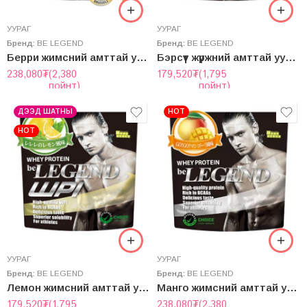
УУРАГ
УУРАГ
Бренд:
BE LEGEND
Бренд:
BE LEGEND
Берри жимсний амттай уураг “be Legend” Whey Protein
Бэрсүүт жүржний амттай уураг “be Legend” Whey Protein Isolate
238,080
₮
(2,380
179,520
₮
(1,795
пойнт)
пойнт)
ДЭЭД ШАТНЫ
HOT
HOT
УУРАГ
УУРАГ
Бренд:
BE LEGEND
Бренд:
BE LEGEND
Лемон жимсний амттай уураг “be Legend” Whey Protein Isolate
Манго жимсний амттай уураг “be Legend” Whey Protein
179,520
₮
(1,795
238,080
₮
(2,380