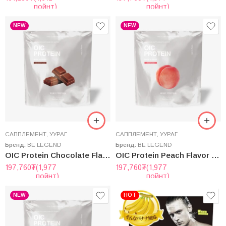
пойнт)
пойнт)
NEW
NEW
САППЛЕМЕНТ
,
УУРАГ
САППЛЕМЕНТ
,
УУРАГ
Бренд:
BE LEGEND
Бренд:
BE LEGEND
OIC Protein Chocolate Flavor – Ойший Шоколадны Амтaт Уураг (Whey)
OIC Protein Peach Flavor – Ойший Тоор Жимсний Амтaт Уураг (Whey)
197,760
₮
(1,977
197,760
₮
(1,977
пойнт)
пойнт)
NEW
HOT