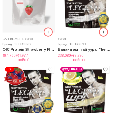
САППЛЕМЕНТ
,
УУРАГ
УУРАГ
Бренд:
BE LEGEND
Бренд:
BE LEGEND
OIC Protein Strawberry Flavor – Ойший Гүзээлзгэний Амтaт Уураг (Whey)
Банана амттай уураг “be Legend” Whey Protein
197,760
₮
(1,977
238,080
₮
(2,380
пойнт)
пойнт)
HOT
ДЭЭД ШАТНЫ