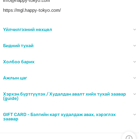
info@happy-tokyo.com
https://mgl.happy-tokyo.com/
Үйлчилгээний нөхцөл
Бидний тухай
Холбоо барих
Ажлын цаг
Хэрхэн бүртгүүлэх / Худалдан авалт хийх тухай заавар
(guide)
GIFT CARD - Бэлгийн карт худалдаж авах, хэрэглэх
заавар