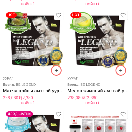
пойнт)
пойнт)
HOT
HOT
УУРАГ
УУРАГ
Бренд:
BE LEGEND
Бренд:
BE LEGEND
Матча цайны амттай уураг “be Legend” Whey Protein
Мелон жимсний амттай уураг “be Legend” Whey Protein
238,080
₮
(2,380
238,080
₮
(2,380
пойнт)
пойнт)
ДЭЭД ШАТНЫ