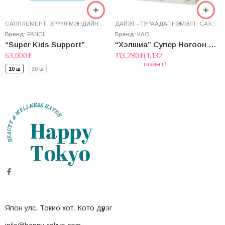
САППЛЕМЕНТ
,
ЭРҮҮЛ МЭНДИЙН НЭМЭЛТ
ДАЙЭТ - ТУРААДАГ НЭМЭЛТ
,
САХАР БУУЛГАГЧ
Бренд:
FANCL
Бренд:
КАО
“Super Kids Support”
“Хэлшиа” Супер Ногоон Цай
63,000
₮
113,280
₮
(1,132
пойнт)
10 ш
30 ш
Япон улс, Токио хот, Кото дүүрэг