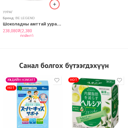
УУРАГ
Бренд:
BE LEGEND
Шоколадны амттай уураг “be Legend” Whey Protein
238,080
₮
(2,380
пойнт)
Санал болгох бүтээгдэхүүн
ХҮҮХДИЙН НЭМЭЛТ
HOT
HOT