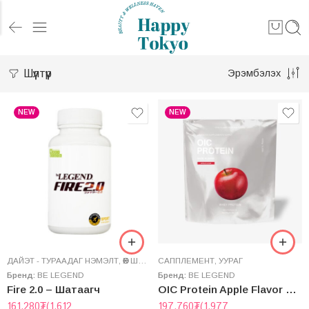
Шүүлтүүр
Эрэмбэлэх
NEW
NEW
ДАЙЭТ - ТУРААДАГ НЭМЭЛТ
,
ӨӨХ ШАТААГЧ
САППЛЕМЕНТ
,
УУРАГ
Бренд:
BE LEGEND
Бренд:
BE LEGEND
Fire 2.0 – Шатаагч
OIC Protein Apple Flavor – Ойший Алимны Амтaт Уураг (Whey)
161,280
₮
(1,612
197,760
₮
(1,977