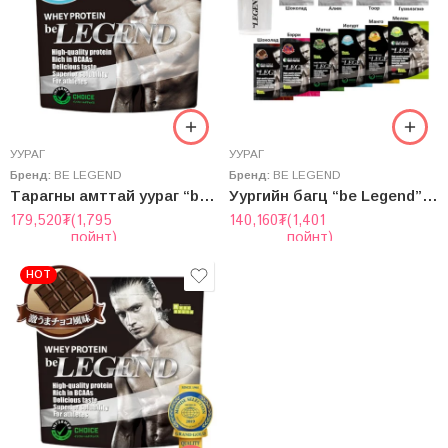
УУРАГ
УУРАГ
Бренд:
BE LEGEND
Бренд:
BE LEGEND
Тарагны амттай уураг “be Legend” Whey Protein
Уургийн багц “be Legend” Whey Protein
179,520
₮
(1,795
140,160
₮
(1,401
пойнт)
пойнт)
HOT