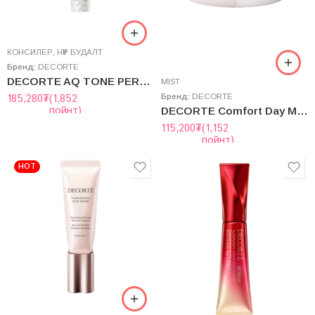
КОНСИЛЕР
,
НҮҮР БУДАЛТ
Бренд:
DECORTE
DECORTE AQ TONE PERFECTING CREAM CONCEALER
MIST
Бренд:
DECORTE
185,280
₮
(1,852
пойнт)
DECORTE Comfort Day Mist Balancing Moisture 60mL
115,200
₮
(1,152
пойнт)
HOT