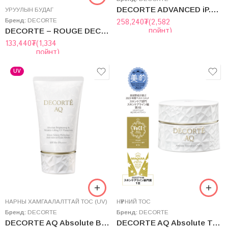
DECORTE ADVANCED iP.Shot MASK 2x12pcs
УРУУЛЫН БУДАГ
Бренд:
DECORTE
258,240
₮
(2,582
пойнт)
DECORTE – ROUGE DECORTE
133,440
₮
(1,334
пойнт)
UV
НАРНЫ ХАМГААЛАЛТТАЙ ТОС (UV)
НҮҮРНИЙ ТОС
Бренд:
DECORTE
Бренд:
DECORTE
DECORTE AQ Absolute Brightening & Wrinkle-Lifting UV protection 55g／SPF50+・PA++++
DECORTE AQ Absolute Treatment Cream elastic 50g Шөнийн тос