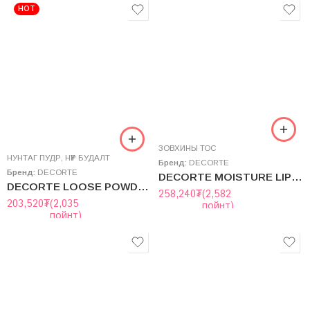
HOT
ЗОВХИНЫ ТОС
НУНТАГ ПУДР
,
НҮҮР БУДАЛТ
Бренд:
DECORTE
Бренд:
DECORTE
DECORTE MOISTURE LIPOSOME EYE CREAM
DECORTE LOOSE POWDER 20g
258,240
₮
(2,582
203,520
₮
(2,035
пойнт)
пойнт)