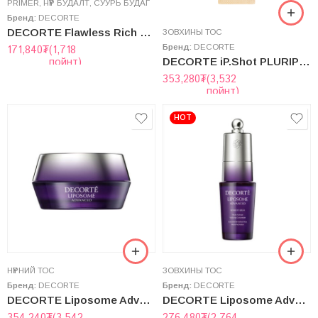
PRIMER
,
НҮҮР БУДАЛТ
,
СУУРЬ БУДАГ
Бренд:
DECORTE
DECORTE Flawless Rich Glow Primer
ЗОВХИНЫ ТОС
Бренд:
DECORTE
171,840
₮
(1,718
пойнт)
DECORTE iP.Shot PLURIPOTENT YOUTH CONCENTRATE
353,280
₮
(3,532
пойнт)
HOT
НҮҮРНИЙ ТОС
ЗОВХИНЫ ТОС
Бренд:
DECORTE
Бренд:
DECORTE
DECORTE Liposome Advanced Repair Cream
DECORTE Liposome Advanced Repair Eye Serum
354,240
₮
(3,542
276,480
₮
(2,764