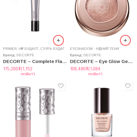
PRIMER
,
НҮҮР БУДАЛТ
,
СУУРЬ БУДАГ
EYESHADOW - НҮДНИЙ ТЕНИ
Бренд:
DECORTE
Бренд:
DECORTE
DECORTE – Complete Flat Primer
DECORTE – Eye Glow Gem Skin Shadow
115,200
₮
(1,152
108,480
₮
(1,084
пойнт)
пойнт)