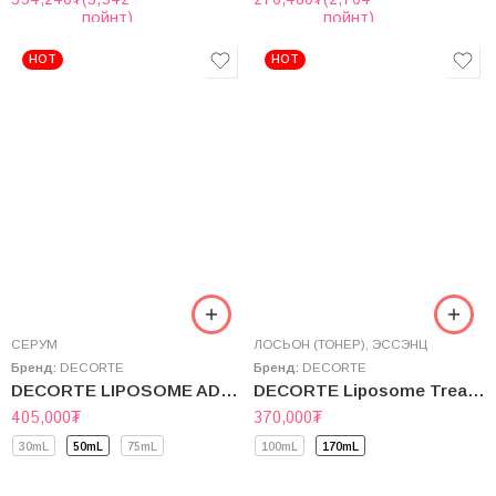
пойнт)
пойнт)
HOT
HOT
СЕРУМ
ЛОСЬОН (ТОНЕР)
,
ЭССЭНЦ
Бренд:
DECORTE
Бренд:
DECORTE
DECORTE LIPOSOME ADVANCED REPAIR SERUM
DECORTE Liposome Treatment Liquid
405,000
₮
370,000
₮
30mL
50mL
75mL
100mL
170mL