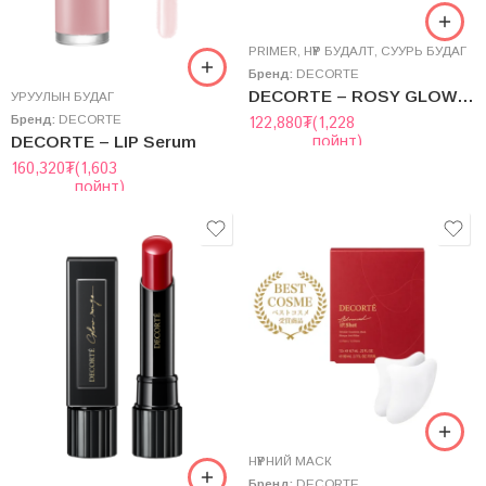
PRIMER
,
НҮҮР БУДАЛТ
,
СУУРЬ БУДАГ
Бренд:
DECORTE
DECORTE – ROSY GLOWRIZER
УРУУЛЫН БУДАГ
Бренд:
DECORTE
122,880
₮
(1,228
пойнт)
DECORTE – LIP Serum
160,320
₮
(1,603
пойнт)
НҮҮРНИЙ МАСК
Бренд:
DECORTE