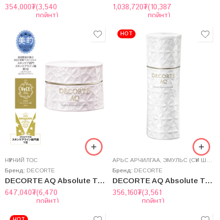
354,000
₮
(3,540
1,038,720
₮
(10,387
пойнт)
пойнт)
HOT
НҮҮРНИЙ ТОС
AРЬС АРЧИЛГАА
,
ЭМУЛЬС (СҮҮН ШИНГЭН)
Бренд:
DECORTE
Бренд:
DECORTE
DECORTE AQ Absolute Treatment Day Cream Awakening Protect SPF15／PA++ 50g
DECORTE AQ Absolute Treatment Emulsion 200mL
647,040
₮
(6,470
356,160
₮
(3,561
пойнт)
пойнт)
HOT