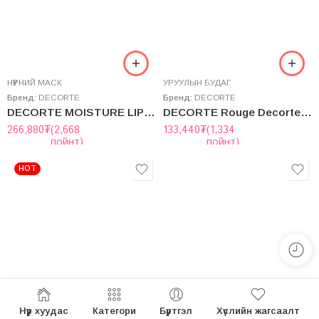
НҮҮРНИЙ МАСК
УРУУЛЫН БУДАГ
Бренд:
DECORTE
Бренд:
DECORTE
DECORTE MOISTURE LIPOSOME MASK
DECORTE Rouge Decorte Tinted Plumper
266,880
₮
(2,668
133,440
₮
(1,334
пойнт)
пойнт)
HOT
Нүүр хуудас
Категори
Бүртгэл
Хүслийн жагсаалт