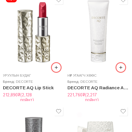
УРУУЛЫН БУДАГ
НҮҮР УГААГЧ ХӨӨС
Бренд:
DECORTE
Бренд:
DECORTE
DECORTE AQ Lip Stick
DECORTE AQ Radiance Airy Cream Wash 125g
212,890
₮
(2,128
221,760
₮
(2,217
пойнт)
пойнт)