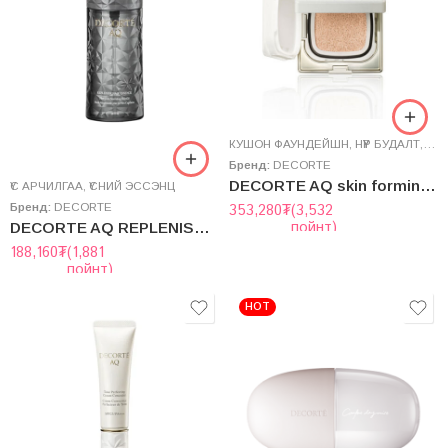
КУШОН ФАУНДЕЙШН
,
НҮҮР БУДАЛТ
,
СУУ
Бренд:
DECORTE
DECORTE AQ skin forming cushion foundation 15g
ҮС АРЧИЛГАА
,
ҮСНИЙ ЭССЭНЦ
Бренд:
DECORTE
353,280
₮
(3,532
пойнт)
DECORTE AQ REPLENISH HAIR ESSENCE 100mL
188,160
₮
(1,881
пойнт)
HOT