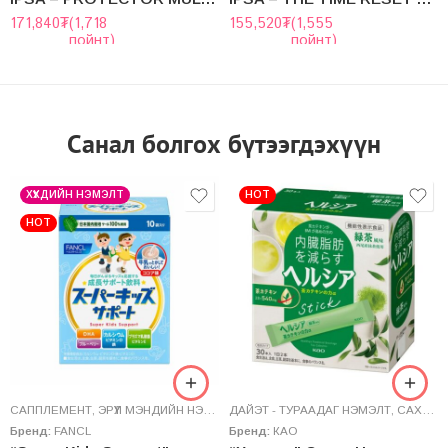
171,840
₮
(1,718
155,520
₮
(1,555
пойнт)
пойнт)
Санал болгох бүтээгдэхүүн
ХҮҮХДИЙН НЭМЭЛТ
HOT
HOT
САППЛЕМЕНТ
,
ЭРҮҮЛ МЭНДИЙН НЭМЭЛТ
ДАЙЭТ - ТУРААДАГ НЭМЭЛТ
,
САХАР БУУЛГАГЧ
Бренд:
FANCL
Бренд:
КАО