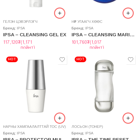
ГЕЛЭН ЦЭВЭРЛЭГЧ
НҮҮР УГААГЧ ХӨӨС
Бренд:
IPSA
Бренд:
IPSA
IPSA – CLEANSING GEL EX
IPSA – CLEANSING MARINE CAKE e
117,120
₮
(1,171
101,760
₮
(1,017
пойнт)
пойнт)
HOT
HOT
НАРНЫ ХАМГААЛАЛТТАЙ ТОС (UV)
ЛОСЬОН (ТОНЕР)
Бренд:
IPSA
Бренд:
IPSA
IPSA – PROTECTOR MULTI SHIELD
IPSA – THE TIME RESET AQUA