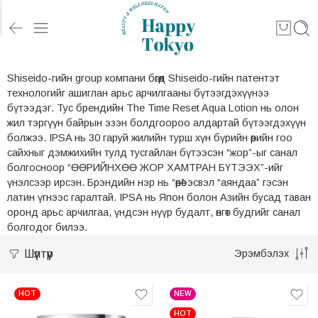
Shiseido-гийн group компани бөгөөд Shiseido-гийн патентэт
технологийг ашиглан арьс арчилгааны бүтээгдэхүүнээ
бүтээдэг. Тус брендийн The Time Reset Aqua Lotion нь олон
жил тэргүүн байрын эзэн болдгоороо алдартай бүтээгдэхүүн
болжээ.
IPSA нь 30 гаруй жилийн турш хүн бүрийн өөрийн гоо
сайхныг дэмжихийн тулд тусгайлан бүтээсэн “жор”-ыг санал
болгосноор “ӨӨРИЙНХӨӨ ЖОР ХАМТРАН БҮТЭЭХ”-ийг
үнэлсээр ирсэн. Брэндийн нэр нь “өөрөө” эсвэл “аяндаа” гэсэн
латин үгнээс гаралтай. IPSA нь Япон болон Азийн бусад таван
оронд арьс арчилгаа, үндсэн нүүр будалт, өнгөт будгийг санал
болгодог билээ.
Шүүлтүүр
Эрэмбэлэх
HOT
NEW
HOT