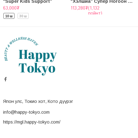
“Super Kids Support”
“Хэлшиа” Супер Ногоон Цай
63,000
₮
113,280
₮
(1,132
пойнт)
10 ш
30 ш
Япон улс, Токио хот, Кото дүүрэг
info@happy-tokyo.com
https://mgl.happy-tokyo.com/