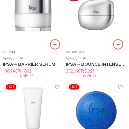
СЕРУМ
НҮҮРНИЙ ТОС
Бренд:
IPSA
Бренд:
IPSA
IPSA – BARRIER SERUM
IPSA – BOUNCE INTENSE CREAM
186,240
₮
(1,862
332,160
₮
(3,321
пойнт)
пойнт)
HOT
HOT