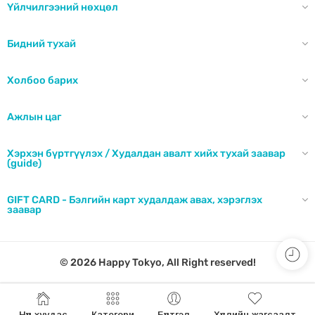
Үйлчилгээний нөхцөл
Бидний тухай
Холбоо барих
Ажлын цаг
Хэрхэн бүртгүүлэх / Худалдан авалт хийх тухай заавар
(guide)
GIFT CARD - Бэлгийн карт худалдаж авах, хэрэглэх
заавар
© 2026 Happy Tokyo, All Right reserved!
Нүүр хуудас
Категори
Бүртгэл
Хүслийн жагсаалт