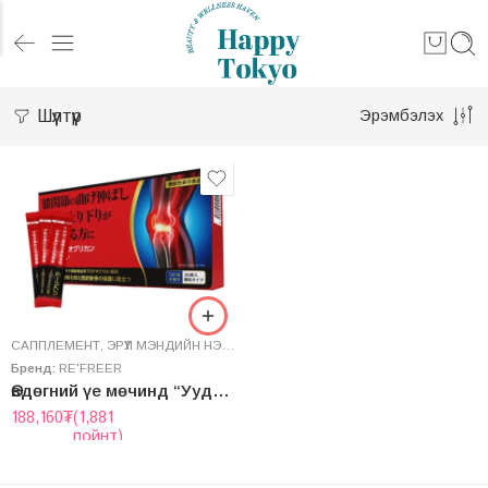
Шүүлтүүр
Эрэмбэлэх
САППЛЕМЕНТ
,
ЭРҮҮЛ МЭНДИЙН НЭМЭЛТ
Бренд:
RE'FREER
Өвдөгний үе мөчинд “Уудаг Протеогликан Рефрийр”
188,160
₮
(1,881
пойнт)