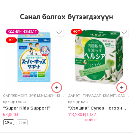
Санал болгох бүтээгдэхүүн
ХҮҮХДИЙН НЭМЭЛТ
HOT
HOT
САППЛЕМЕНТ
,
ЭРҮҮЛ МЭНДИЙН НЭМЭЛТ
ДАЙЭТ - ТУРААДАГ НЭМЭЛТ
,
САХАР БУУЛГАГЧ
Бренд:
FANCL
Бренд:
КАО
“Super Kids Support”
“Хэлшиа” Супер Ногоон Цай
63,000
₮
113,280
₮
(1,132
пойнт)
10 ш
30 ш