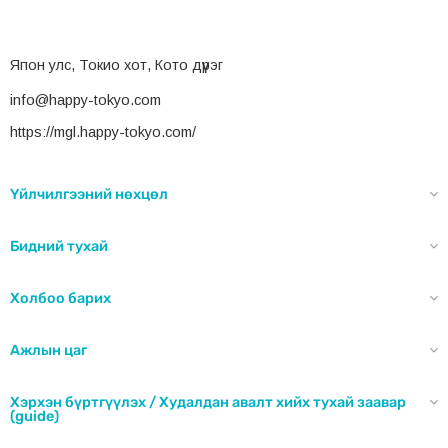
Япон улс, Токио хот, Кото дүүрэг
info@happy-tokyo.com
https://mgl.happy-tokyo.com/
Үйлчилгээний нөхцөл
Бидний тухай
Холбоо барих
Ажлын цаг
Хэрхэн бүртгүүлэх / Худалдан авалт хийх тухай заавар
(guide)