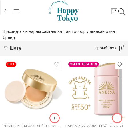
Шисэйдо-ын нарны хамгаалалттай тосоор дагнасан охин
бренд
Шүүлтүүр
Эрэмбэлэх
HOT
ЭМЗЭГ АРЬСАНД
PRIMER
,
КРЕМ ФАУНДЕЙШН
,
НАРНЫ ХАМГААЛАЛТТАЙ ТОС (UV)
НАРНЫ ХАМГААЛАЛТТАЙ ТОС (UV)
,
СУУРЬ БУ