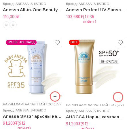
Бренд:
ANESSA
,
SHISEIDO
Бренд:
ANESSA
,
SHISEIDO
Anessa All-in-One Beauty Pact SPF50+, PA+++
Anessa Perfect UV Sunscreen Mild Milk SPF50, PA++++ Эмзэг арьсны нарны тос
110,000
₮
103,680
₮
(1,036
пойнт)
ЭМЗЭГ АРЬСАНД
HOT
НАРНЫ ХАМГААЛАЛТТАЙ ТОС (UV)
НАРНЫ ХАМГААЛАЛТТАЙ ТОС (UV)
Бренд:
ANESSA
,
SHISEIDO
Бренд:
ANESSA
,
SHISEIDO
Anessa Эмзэг арьсны нарны тос – Mild Gel SPF35, PA+++
АНЭССА Нарны хамгаалалттай Гел
91,200
₮
(912
91,200
₮
(912
пойнт)
пойнт)