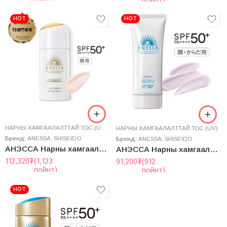
HOT
HOT
НАРНЫ ХАМГААЛАЛТТАЙ ТОС (UV)
,
СУУРЬ БУДАГ
НАРНЫ ХАМГААЛАЛТТАЙ ТОС (UV)
Бренд:
ANESSA
,
SHISEIDO
Бренд:
ANESSA
,
SHISEIDO
АНЭССА Нарны хамгаалалттай Өдрийн Серум
АНЭССА Нарны хамгаалалттай цайруулагч Гел
112,320
₮
(1,123
91,200
₮
(912
пойнт)
пойнт)
HOT