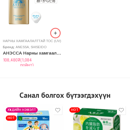
НАРНЫ ХАМГААЛАЛТТАЙ ТОС (UV)
Бренд:
ANESSA
,
SHISEIDO
АНЭССА Нарны хамгаалалттай Эмульс
108,480
₮
(1,084
пойнт)
Санал болгох бүтээгдэхүүн
ХҮҮХДИЙН НЭМЭЛТ
HOT
HOT