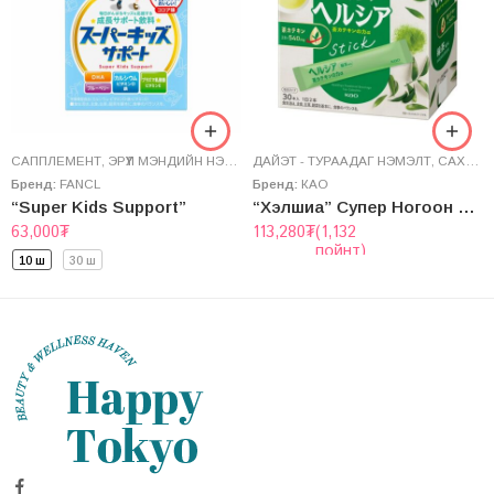
САППЛЕМЕНТ
,
ЭРҮҮЛ МЭНДИЙН НЭМЭЛТ
ДАЙЭТ - ТУРААДАГ НЭМЭЛТ
,
САХАР БУУЛГАГЧ
Бренд:
FANCL
Бренд:
КАО
“Super Kids Support”
“Хэлшиа” Супер Ногоон Цай
63,000
₮
113,280
₮
(1,132
пойнт)
10 ш
30 ш