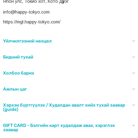
Япон улс, Токио хот, Кото дүүрэг
info@happy-tokyo.com
https://mgl.happy-tokyo.com/
Үйлчилгээний нөхцөл
Бидний тухай
Холбоо барих
Ажлын цаг
Хэрхэн бүртгүүлэх / Худалдан авалт хийх тухай заавар
(guide)
GIFT CARD - Бэлгийн карт худалдаж авах, хэрэглэх
заавар