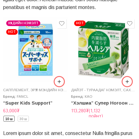
penatibus et magnis dis parturient montes.
ХҮҮХДИЙН НЭМЭЛТ
HOT
HOT
САППЛЕМЕНТ
,
ЭРҮҮЛ МЭНДИЙН НЭМЭЛТ
ДАЙЭТ - ТУРААДАГ НЭМЭЛТ
,
САХАР БУУЛГАГЧ
Бренд:
FANCL
Бренд:
КАО
“Super Kids Support”
“Хэлшиа” Супер Ногоон Цай
63,000
₮
113,280
₮
(1,132
пойнт)
10 ш
30 ш
Lorem ipsum dolor sit amet, consectetur Nulla fringilla purus