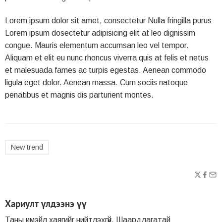
Lorem ipsum dolor sit amet, consectetur Nulla fringilla purus
Lorem ipsum dosectetur adipisicing elit at leo dignissim
congue. Mauris elementum accumsan leo vel tempor.
Aliquam et elit eu nunc rhoncus viverra quis at felis et netus
et malesuada fames ac turpis egestas. Aenean commodo
ligula eget dolor. Aenean massa. Cum sociis natoque
penatibus et magnis dis parturient montes.
New trend
Хариулт үлдээнэ үү
Таны имэйл хаягийг нийтлэхгүй.
Шаардлагатай