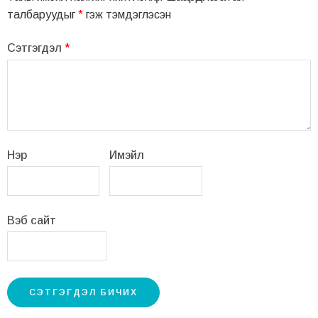
талбаруудыг
*
гэж тэмдэглэсэн
Сэтгэгдэл
*
Нэр
Имэйл
Вэб сайт