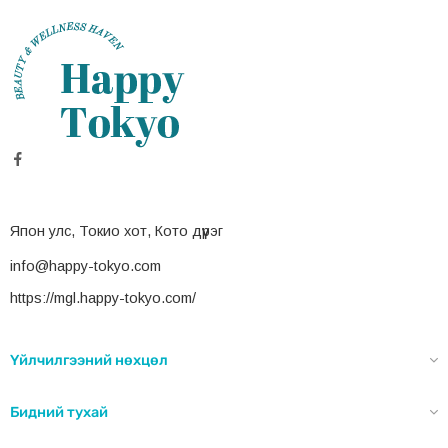
Япон улс, Токио хот, Кото дүүрэг
info@happy-tokyo.com
https://mgl.happy-tokyo.com/
Үйлчилгээний нөхцөл
Бидний тухай