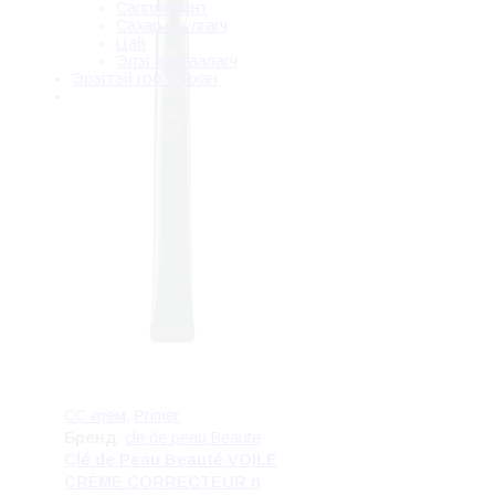
Сапплемент
Сахар буулгагч
Цай
Элэг хамгаалагч
Эрэгтэй гоо сайхан
CC крем
,
Primer
Бренд:
cle de peau Beaute
Clé de Peau Beauté VOILE
CRÈME CORRECTEUR n