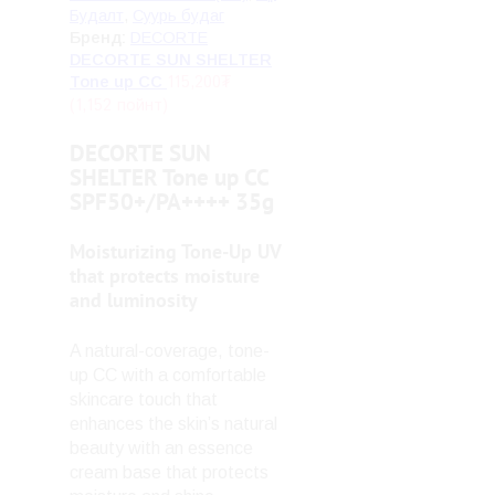
Будалт
,
Суурь будаг
Бренд:
DECORTE
DECORTE SUN SHELTER
115,200
₮
Tone up CC
(1,152 пойнт)
DECORTE SUN
SHELTER Tone up CC
SPF50+/PA++++ 35g
Moisturizing Tone-Up UV
that protects moisture
and luminosity
A natural-coverage, tone-
up CC with a comfortable
skincare touch that
enhances the skin’s natural
beauty with an essence
cream base that protects