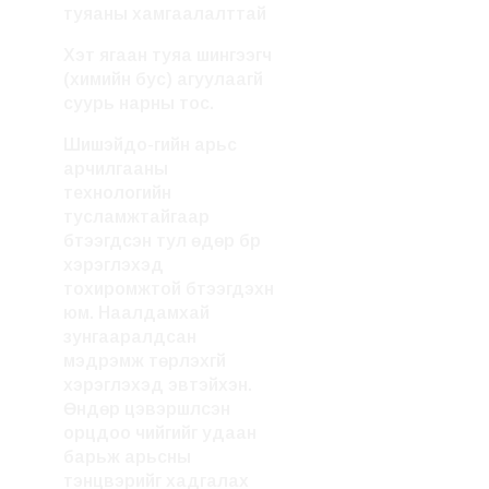
туяаны хамгаалалттай
Хэт ягаан туяа шингээгч
(химийн бус) агуулаагүй
суурь нарны тос.
Шишэйдо-гийн арьс
арчилгааны
технологийн
тусламжтайгаар
бүтээгдсэн тул өдөр бүр
хэрэглэхэд
тохиромжтой бүтээгдэхүүн
юм. Наалдамхай
зунгааралдсан
мэдрэмж төрүүлэхгүй
хэрэглэхэд эвтэйхэн.
Өндөр цэвэршүүлсэн
орцдоо чийгийг удаан
барьж арьсны
тэнцвэрийг хадгалах