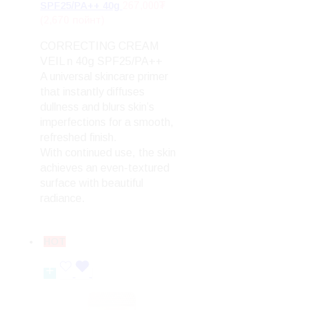
267,000
₮
SPF25/PA++ 40g
(2,670 пойнт)
CORRECTING CREAM
VEIL n 40g SPF25/PA++
A universal skincare primer
that instantly diffuses
dullness and blurs skin’s
imperfections for a smooth,
refreshed finish.
With continued use, the skin
achieves an even-textured
surface with beautiful
radiance.
HOT