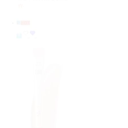
үү.
HOT