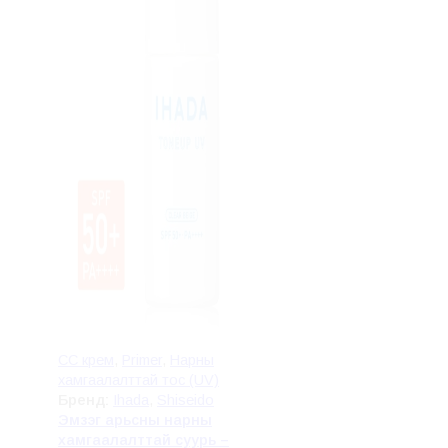
CC крем
,
Primer
,
Нарны
хамгаалалттай тос (UV)
Бренд:
Ihada
,
Shiseido
Эмзэг арьсны нарны
хамгаалалттай суурь –