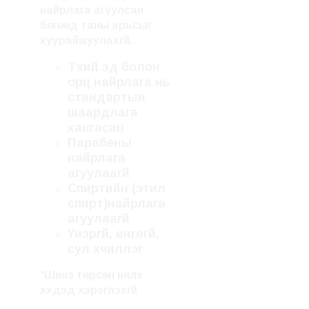
найрлага агуулсан
бөгөөд таны арьсыг
хуурайшуулахгүй.
Түүхий эд болон
орц найрлага нь
стандартын
шаардлага
хангасан
Парабены
найрлага
агуулаагүй
Спиртийн (этил
спирт)найрлага
агуулаагүй
Үнэргүй, өнгөгүй,
сул хүчиллэг
*Шинэ төрсөн нялх
хүүхдэд хэрэглэхгүй