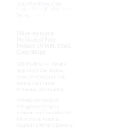
Ihada Medicated Face
Protect UV Milk 30mL Clear
70,080
₮
Beige
(700 пойнт)
Shiseido Ihada
Medicated Face
Protect UV Milk 30mL
Clear Beige
SPF50+/PA+++ Эмийн
жор агуулсан нарны
хамгаалалтын тос нь
арьсыг хэт ягаан
туяанаас хамгаална.
#Усны хамгаалалт
#Мэдрэмтгий арьс
#Нарны хамгаалалттай
#Хэт ягаан туяаны
хамгаалалттай #Цэнхэр