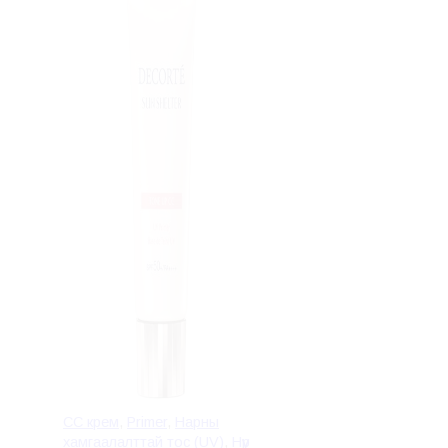
CC крем
,
Primer
,
Нарны
хамгаалалттай тос (UV)
,
Нүүр