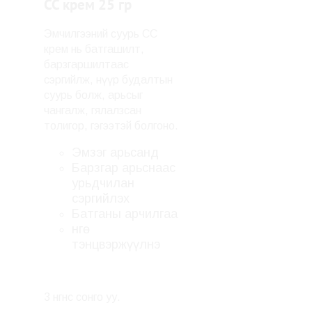
CC крем 25 гр
Эмчилгээний суурь CC
крем нь батгашилт,
барзгаршилтаас
сэргийлж, нүүр будалтын
суурь болж, арьсыг
чангалж, гялалзсан
толигор, гэгээтэй болгоно.
Эмзэг арьсанд
Барзгар арьснаас
урьдчилан
сэргийлэх
Батганы арчилгаа
Өнгө
тэнцвэржүүлнэ
3 өнгөнөөс сонго уу.