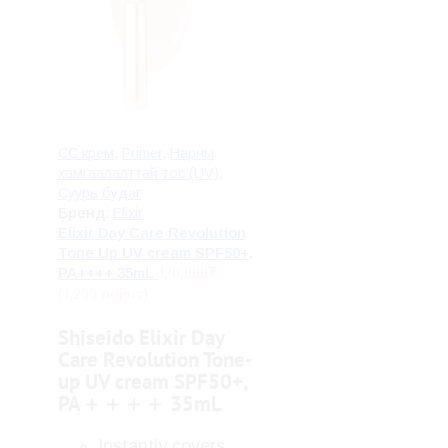
CC крем
,
Primer
,
Нарны
хамгаалалттай тос (UV)
,
Суурь будаг
Бренд:
Elixir
Elixir Day Care Revolution
Tone Up UV cream SPF50+,
120,000
₮
PA++++ 35mL
(1,200 пойнт)
Shiseido Elixir Day
Care Revolution Tone-
up UV cream SPF50+,
PA＋＋＋＋ 35mL
Instantly covers