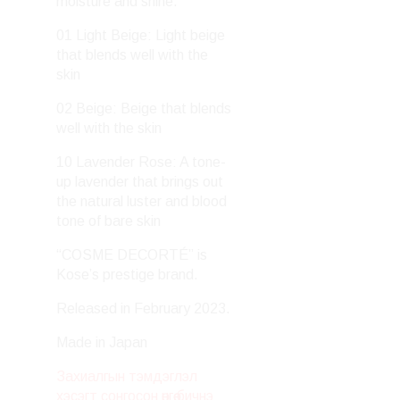
moisture and shine.
01 Light Beige: Light beige
that blends well with the
skin
02 Beige: Beige that blends
well with the skin
10 Lavender Rose: A tone-
up lavender that brings out
the natural luster and blood
tone of bare skin
“COSME DECORTÉ” is
Kose’s prestige brand.
Released in February 2023.
Made in Japan
Захиалгын тэмдэглэл
хэсэгт сонгосон өнгөө бичнэ