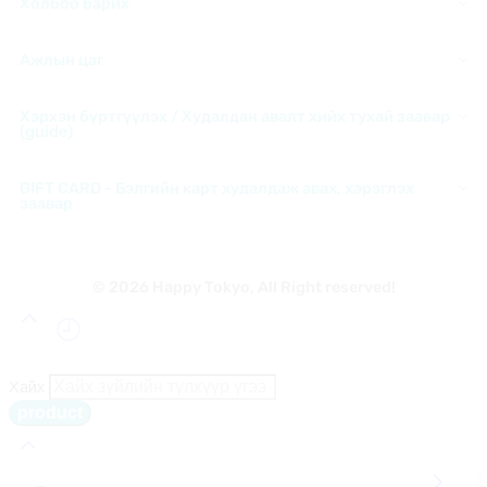
Холбоо барих
Ажлын цаг
Хэрхэн бүртгүүлэх / Худалдан авалт хийх тухай заавар
(guide)
GIFT CARD - Бэлгийн карт худалдаж авах, хэрэглэх
заавар
© 2026 Happy Tokyo, All Right reserved!
Хайх