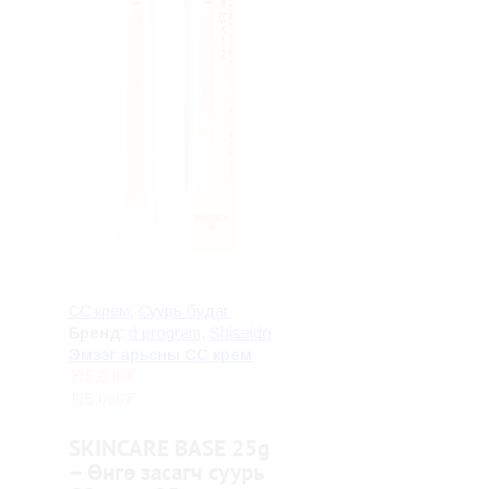
CC крем
,
Суурь будаг
Бренд:
d program
,
Shiseido
Эмзэг арьсны CC крем
105,000
₮
105,000
₮
SKINCARE BASE 25g
– Өнгө засагч суурь