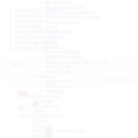
Нүүр угаагч хөөс
Нүүр цэвэрлэгч крем
Нүүр будалт – Make up
Нүүр цэвэрлэгч сүүн шингэн
Арьс арчилгаа
Сормуусны будаг арилгагч
Нүүр цэвэрлэгч
Тосон цэвэрлэгч
Нүүрний Маск
Суурь будаг
Нарны хамгаалалттай тос
BB крем
CC крем
Эрүүл мэндийн нэмэлт
Primer
Фитнес-ийн нэмэлт
Консилер
Бэлгийн Карт
Крем Фаундейшн
Кушон Фаундейшн
Нарны хамгаалалттай тос (UV)
Шүүлтүүр
Нунтаг Пудр
Хуурай Пудр
Үс арчилгаа
Эрэмбэлэх
Ангижруулагч
Үсний эссэнц
Шампунь
HOT
Фитнес-ийн нэмэлт
Амин хүчил
Өөх шатаагч
Уураг
Эрүүл мэндийн нэмэлт
Аожирү
Веган хүнс
Дайэт - Тураадаг нэмэлт
Коллаген