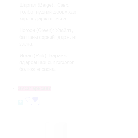
Шаргал (Beige): Сэвх,
толбо, нүдний доорх хар
хүрээг дарж өнгө засна.
Ногоон (Green): Улайлт,
батганы сорвийг дарж, өнгө
засна.
Ягаан (Pink): Барааж
ядарсан арьсыг гэгээлэг
болгож өнгө засна.
Эмзэг арьсанд