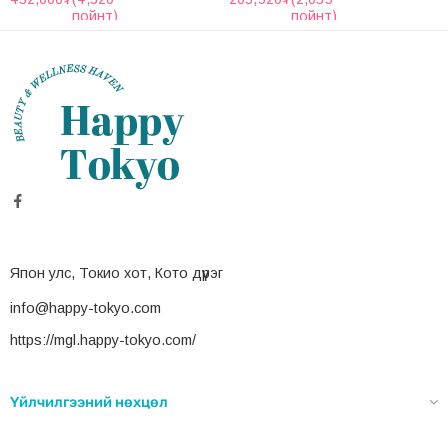
пойнт)
пойнт)
Япон улс, Токио хот, Кото дүүрэг
info@happy-tokyo.com
https://mgl.happy-tokyo.com/
Үйлчилгээний нөхцөл