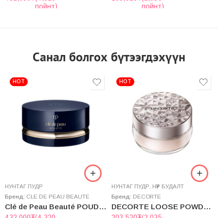
пойнт)
пойнт)
Санал болгох бүтээгдэхүүн
HOT
HOT
НУНТАГ ПУДР
НУНТАГ ПУДР
,
НҮҮР БУДАЛТ
Бренд:
CLE DE PEAU BEAUTE
Бренд:
DECORTE
Clé de Peau Beauté POUDRE LIBRE TRANSPARENTE n
DECORTE LOOSE POWDER 20g
432,000
₮
(4,320
203,520
₮
(2,035