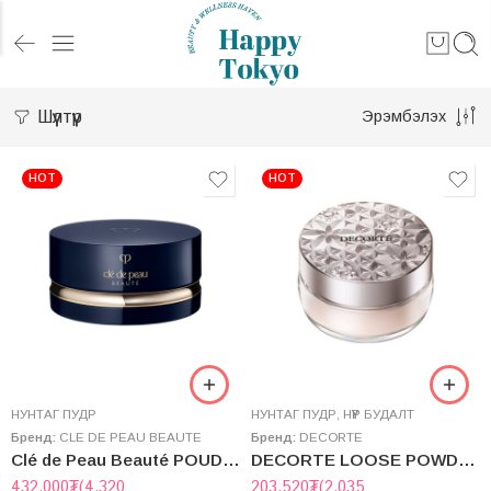
Шүүлтүүр
Эрэмбэлэх
HOT
HOT
НУНТАГ ПУДР
НУНТАГ ПУДР
,
НҮҮР БУДАЛТ
Бренд:
CLE DE PEAU BEAUTE
Бренд:
DECORTE
Clé de Peau Beauté POUDRE LIBRE TRANSPARENTE n
DECORTE LOOSE POWDER 20g
432,000
₮
(4,320
203,520
₮
(2,035