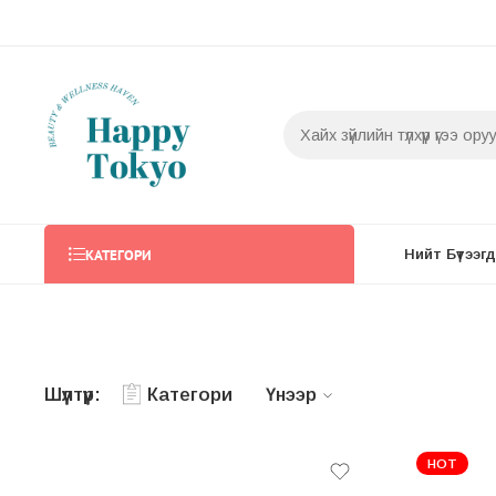
КАТЕГОРИ
Нийт Бүтээгдэ
Шүүлтүүр:
Категори
Үнээр
HOT