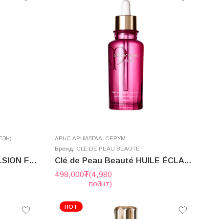
ГЭН)
AРЬС АРЧИЛГАА
,
СЕРУМ
Бренд:
CLE DE PEAU BEAUTE
Clé de Peau Beauté ÉMULSION FORTIFIANTE PROTECTRICE N 125mL SPF25/PA+++
Clé de Peau Beauté HUILE ÉCLAT MULTI RÉPARATRICE 75mL
498,000
₮
(4,980
пойнт)
HOT