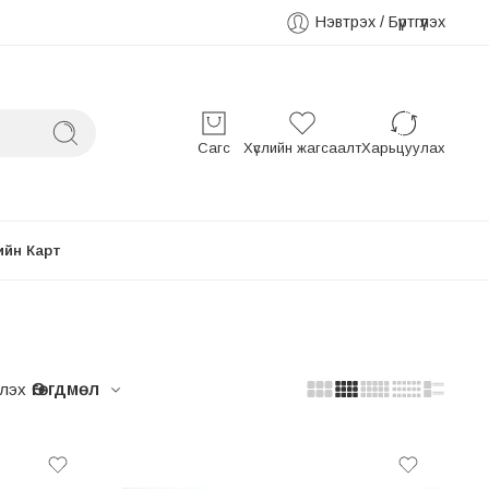
Нэвтрэх / Бүртгүүлэх
Сагс
Хүслийн жагсаалт
Харьцуулах
ийн Карт
лэх
Өгөгдмөл