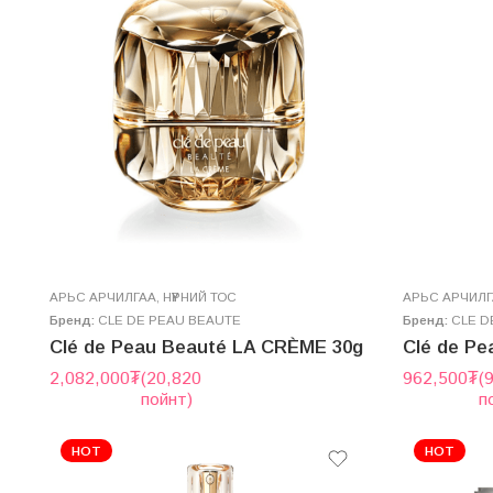
AРЬС АРЧИЛГАА
,
НҮҮРНИЙ ТОС
AРЬС АРЧИЛ
Бренд:
CLE DE PEAU BEAUTE
Бренд:
CLE D
Clé de Peau Beauté LA CRÈME 30g
2,082,000
₮
(20,820
962,500
₮
(
пойнт)
п
HOT
HOT