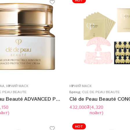
HOT
ГАА
,
НҮҮРНИЙ МАСК
НҮҮРНИЙ МАСК
E PEAU BEAUTE
Бренд:
CLE DE PEAU BEAUTE
Clé de Peau Beauté ADVANCED PROTECTIVE DAY CREAM SPF25/PA+++ 50g (2025.7 new version)
,150
432,000
₮
(4,320
ойнт)
пойнт)
HOT