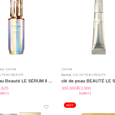
ГАА
,
СЕРУМ
СЕРУМ
E PEAU BEAUTE
Бренд:
CLE DE PEAU BEAUTE
Clé de Peau Beauté LE SÉRUM II 50ml
9,625
300,000
₮
(3,000
ойнт)
пойнт)
HOT