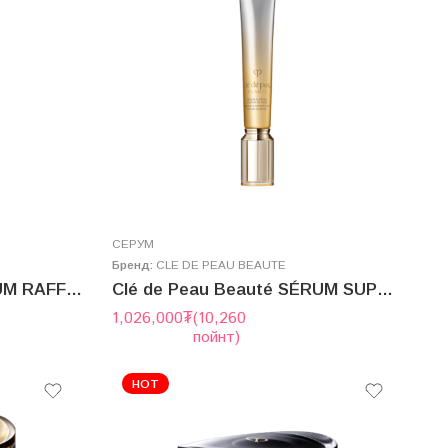
СЕРУМ
Бренд:
CLE DE PEAU BEAUTE
Clé de Peau Beauté SÉRUM RAFFERMISSANT SUPRÊME n 40g
Clé de Peau Beauté SÉRUM SUPRÊME LISSEUR DE RIDES S 20g
1,026,000
₮
(10,260
пойнт)
HOT