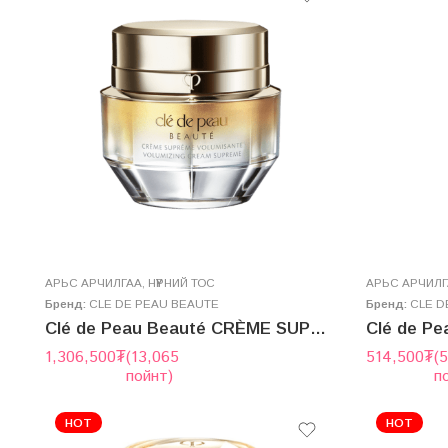
AРЬС АРЧИЛГАА
,
НҮҮРНИЙ ТОС
AРЬС АРЧИЛ
Бренд:
CLE DE PEAU BEAUTE
Бренд:
CLE D
Clé de Peau Beauté CRÈME SUPRÊME VOLUMISANTE 50g
1,306,500
₮
(13,065
514,500
₮
(
пойнт)
п
HOT
HOT