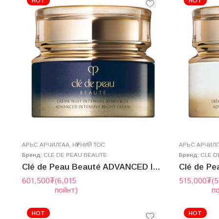
HOT
HOT
AРЬС АРЧИЛГАА
,
НҮҮРНИЙ ТОС
AРЬС АРЧИЛ
Бренд:
CLE DE PEAU BEAUTE
Бренд:
CLE D
Clé de Peau Beauté ADVANCED INTENSIVE NIGHT CREAM 50g (2025.7 new version)
601,500
₮
(6,015
515,000
₮
(5
пойнт)
п
HOT
HOT