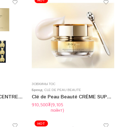
HOT
ЗОВХИНЫ ТОС
Бренд:
CLE DE PEAU BEAUTE
Clé de Peau Beauté CONCENTRE ILLUMINATEUR
Clé de Peau Beauté CRÈME SUPRÊME CONTOUR DES YEUX 15g
910,500
₮
(9,105
пойнт)
HOT