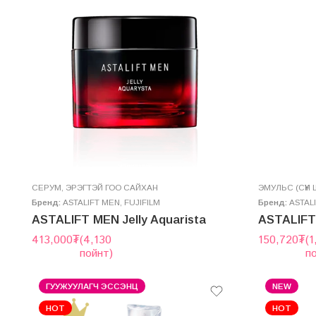
СЕРУМ
,
ЭРЭГТЭЙ ГОО САЙХАН
ЭМУЛЬС (СҮҮН
Бренд:
ASTALIFT MEN
,
FUJIFILM
Бренд:
ASTAL
ASTALIFT MEN Jelly Aquarista
ASTALIFT
413,000
₮
(4,130
150,720
₮
(1
пойнт)
п
ГУУЖУУЛАГЧ ЭССЭНЦ
NEW
HOT
HOT