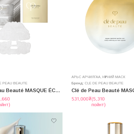
AРЬС АРЧИЛГАА
,
НҮҮРНИЙ МАСК
E PEAU BEAUTE
Бренд:
CLE DE PEAU BEAUTE
Clé de Peau Beauté MASQUE ÉCLAIRCISSANT INTENSIF
3,660
531,000
₮
(5,310
ойнт)
пойнт)