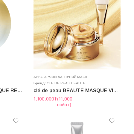
AРЬС АРЧИЛГАА
,
НҮҮРНИЙ МАСК
Бренд:
CLE DE PEAU BEAUTE
Clé de Peau Beauté MASQUE REGENERANT SUPREME YEUX
clé de peau BEAUTÉ MASQUE VITALITÉ OR PRÉCIEUX 75g
1,100,000
₮
(11,000
пойнт)