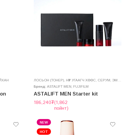
ЙХАН
ЛОСЬОН (ТОНЕР)
,
НҮҮР УГААГЧ ХӨӨС
,
СЕРУМ
,
ЭМУЛЬС (СҮҮН ШИНГЭН)
Бренд:
ASTALIFT MEN
,
FUJIFILM
ion
ASTALIFT MEN Starter kit
186,240
₮
(1,862
пойнт)
NEW
HOT