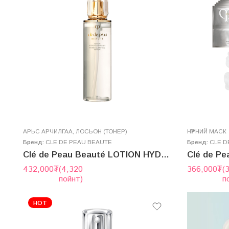
AРЬС АРЧИЛГАА
,
ЛОСЬОН (ТОНЕР)
НҮҮРНИЙ МАСК
Бренд:
CLE DE PEAU BEAUTE
Бренд:
CLE D
Clé de Peau Beauté LOTION HYDRO-CLARIFIANTE N 170ml
432,000
₮
(4,320
366,000
₮
(
пойнт)
п
HOT