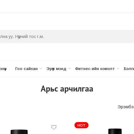
хүүн
Гоо сайхан
Эрүүл мэнд
Фитнес-ийн нэмэлт
Бэлг
Aрьс арчилгаа
Эрэмбэ
HOT