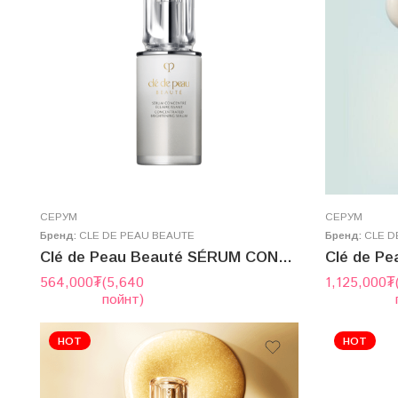
СЕРУМ
СЕРУМ
Бренд:
CLE DE PEAU BEAUTE
Бренд:
CLE D
Clé de Peau Beauté SÉRUM CONCENTRÉ ÉCLAIRCISSANT n 40ml
564,000
₮
(5,640
1,125,000
₮
пойнт)
HOT
HOT