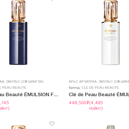
ГАА
,
ЭМУЛЬС (СҮҮН ШИНГЭН)
AРЬС АРЧИЛГАА
,
ЭМУЛЬС (СҮҮН ШИН
E PEAU BEAUTE
Бренд:
CLE DE PEAU BEAUTE
Clé de Peau Beauté ÉMULSION FORTIFIANTE INTENSIVE N 125ml
5,145
448,500
₮
(4,485
ойнт)
пойнт)