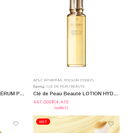
AРЬС АРЧИЛГАА
,
ЛОСЬОН (ТОНЕР)
Бренд:
CLE DE PEAU BEAUTE
clé de peau BEAUTÉ LE SÉRUM POUR LES LÈVRES (THE LIP SERUM) 15g
Clé de Peau Beauté LOTION HYDRO-ADOUCISSANTE N 170mL (2025.7 new version)
447,000
₮
(4,470
пойнт)
HOT