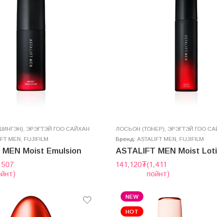
 ШИНГЭН)
,
ЭРЭГТЭЙ ГОО САЙХАН
ЛОСЬОН (ТОНЕР)
,
ЭРЭГТЭЙ ГОО СА
IFT MEN
,
FUJIFILM
Бренд:
ASTALIFT MEN
,
FUJIFILM
 MEN Moist Emulsion
ASTALIFT MEN Moist Lot
,507
141,120
₮
(1,411
ойнт)
пойнт)
NEW
HOT