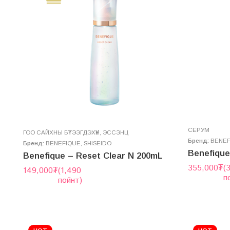
СЕРУМ
ГОО САЙХНЫ БҮТЭЭГДЭХҮҮН
,
ЭССЭНЦ
Бренд:
BENEF
Бренд:
BENEFIQUE
,
SHISEIDO
Benefiqu
Benefique – Reset Clear N 200mL
355,000
₮
(
149,000
₮
(1,490
п
пойнт)