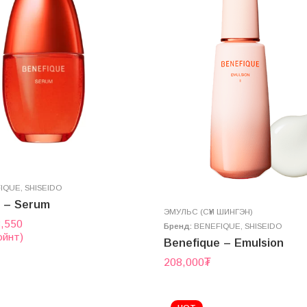
IQUE
,
SHISEIDO
e – Serum
ЭМУЛЬС (СҮҮН ШИНГЭН)
3,550
Бренд:
BENEFIQUE
,
SHISEIDO
ойнт)
Benefique – Emulsion
208,000
₮