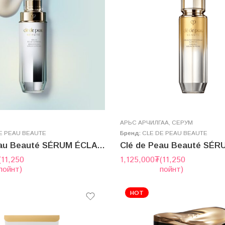
AРЬС АРЧИЛГАА
,
СЕРУМ
E PEAU BEAUTE
Бренд:
CLE DE PEAU BEAUTE
Clé de Peau Beauté SÉRUM ÉCLAT SUPRÊME 40ml
(11,250
1,125,000
₮
(11,250
пойнт)
пойнт)
HOT