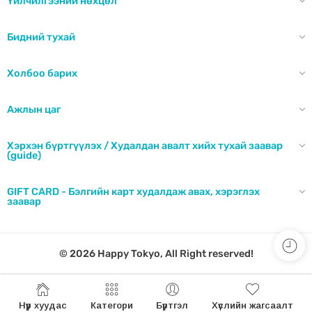
Үйлчилгээний нөхцөл
Бидний тухай
Холбоо барих
Ажлын цаг
Хэрхэн бүртгүүлэх / Худалдан авалт хийх тухай заавар
(guide)
GIFT CARD - Бэлгийн карт худалдаж авах, хэрэглэх
заавар
© 2026 Happy Tokyo, All Right reserved!
Нүүр хуудас
Категори
Бүртгэл
Хүслийн жагсаалт