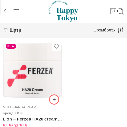
Шүүлтүүр
Эрэмбэлэх
NEW
MULTI-HAND-CREAM
Бренд:
LION
Lion – Ferzea HA20 cream 160g
58,560
₮
(585