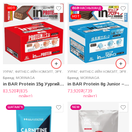
HOT
ӨСВӨР НАСНЫХАНД
HOT
УУРАГ
,
ФИТНЕС-ИЙН НЭМЭЛТ
,
ЭРҮҮЛ МЭНДИЙН НЭМЭЛТ
УУРАГ
,
ФИТНЕС-ИЙН НЭМЭЛТ
,
ЭРҮҮЛ МЭНДИЙН НЭМЭЛТ
Бренд:
MORINAGA
Бренд:
MORINAGA
in BAR Protein 15g Уургийн баар – Жигнэсэн Шоколадны амттай 12ш
in BAR Protein 8g Junior – Өсвөр насны уургийн баар – Вафель Кокоа амттай 12ш
83,520
₮
(835
73,920
₮
(739
пойнт)
пойнт)
ШАТААГЧ
NEW