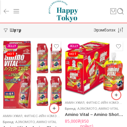
Шүүлтүүр
Эрэмбэлэх
JELLY
JELLY
HOT
HOT
АМИН ХҮЧИЛ
,
ФИТНЕС-ИЙН НЭМЭЛТ
,
Э
Бренд:
AJINOMOTO
,
AMINO VITAL
Amino Vital – Amino Shot Perfect Energy 5000
АМИН ХҮЧИЛ
,
ФИТНЕС-ИЙН НЭМЭЛТ
,
ЭРҮҮЛ МЭНДИЙН НЭМЭЛТ
85,000
₮
(850
Бренд:
AJINOMOTO
,
AMINO VITAL
пойнт)