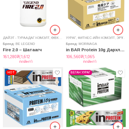
ДАЙЭТ - ТУРААДАГ НЭМЭЛТ
,
ӨӨХ ШАТААГЧ
УУРАГ
,
ФИТНЕС-ИЙН НЭМЭЛТ
,
ЭРҮҮЛ МЭНДИЙН НЭМЭЛТ
Бренд:
BE LEGEND
Бренд:
MORINAGA
Fire 2.0 – Шатаагч
in BAR Protein 10g Дархлаа дэмжигч уургийн баар – Брауни амттай 12ш
161,280
₮
(1,612
106,560
₮
(1,065
пойнт)
пойнт)
HOT
ВЕГАН УУРАГ