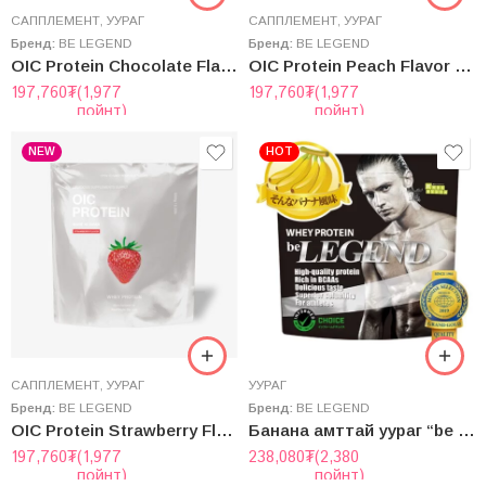
САППЛЕМЕНТ
,
УУРАГ
САППЛЕМЕНТ
,
УУРАГ
Бренд:
BE LEGEND
Бренд:
BE LEGEND
OIC Protein Chocolate Flavor – Ойший Шоколадны Амтaт Уураг (Whey)
OIC Protein Peach Flavor – Ойший Тоор Жимсний Амтaт Уураг (Whey)
197,760
₮
(1,977
197,760
₮
(1,977
пойнт)
пойнт)
NEW
HOT
САППЛЕМЕНТ
,
УУРАГ
УУРАГ
Бренд:
BE LEGEND
Бренд:
BE LEGEND
OIC Protein Strawberry Flavor – Ойший Гүзээлзгэний Амтaт Уураг (Whey)
Банана амттай уураг “be Legend” Whey Protein
197,760
₮
(1,977
238,080
₮
(2,380
пойнт)
пойнт)