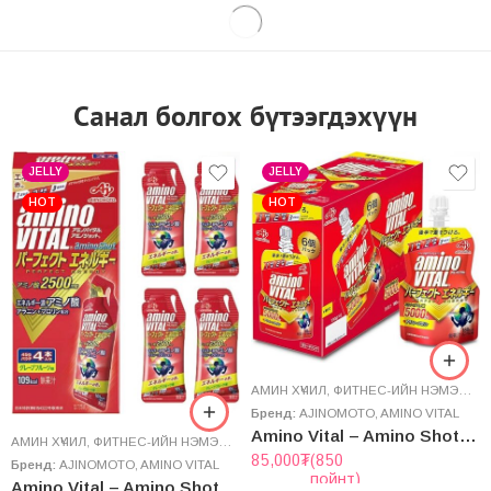
HOT
ВЕГАН БУУРЦАГАН МАХ
УУРАГ
ВЕГАН ХҮНС
,
УУРАГ
,
ЭРҮҮЛ МЭНДИЙН НЭМЭЛТ
Бренд:
BE LEGEND
Бренд:
ALPRON
Берри жимсний амттай уураг “be Legend” Whey Protein
Буурцаган Мах – “Alpron” Vegan Soy Meat
238,080
₮
(2,380
43,200
₮
(432
пойнт)
пойнт)
ДЭЭД ШАТНЫ
ДЭЭД ШАТНЫ