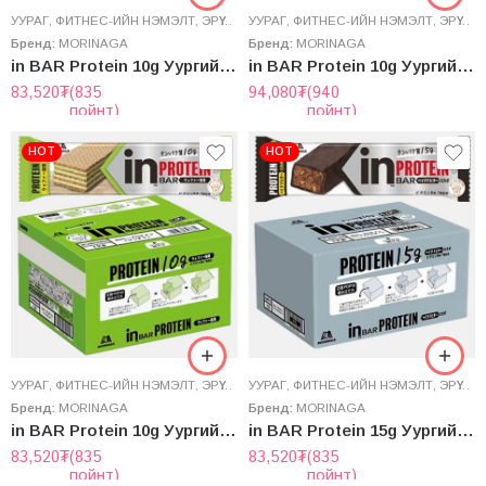
УУРАГ
,
ФИТНЕС-ИЙН НЭМЭЛТ
,
ЭРҮҮЛ МЭНДИЙН НЭМЭЛТ
УУРАГ
,
ФИТНЕС-ИЙН НЭМЭЛТ
,
ЭРҮҮЛ МЭНДИЙН НЭМЭЛТ
Бренд:
MORINAGA
Бренд:
MORINAGA
in BAR Protein 10g Уургийн баар – Ваниллa амттай 12ш
in BAR Protein 10g Уургийн баар – Гранола Веган 14ш
83,520
₮
(835
94,080
₮
(940
пойнт)
пойнт)
HOT
HOT
УУРАГ
,
ФИТНЕС-ИЙН НЭМЭЛТ
,
ЭРҮҮЛ МЭНДИЙН НЭМЭЛТ
УУРАГ
,
ФИТНЕС-ИЙН НЭМЭЛТ
,
ЭРҮҮЛ МЭНДИЙН НЭМЭЛТ
Бренд:
MORINAGA
Бренд:
MORINAGA
in BAR Protein 10g Уургийн баар – Матча амттай 12ш
in BAR Protein 15g Уургийн баар – Жигнэсэн Хар Шоколадны амттай 12ш
83,520
₮
(835
83,520
₮
(835
пойнт)
пойнт)