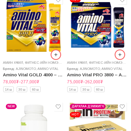
АМИН ХҮЧИЛ
,
ФИТНЕС-ИЙН НЭМЭЛТ
,
ЭРҮҮЛ МЭНДИЙН НЭМЭЛТ
АМИН ХҮЧИЛ
,
ФИТНЕС-ИЙН НЭМЭЛТ
,
Э
Бренд:
AJINOMOTO
,
AMINO VITAL
Бренд:
AJINOMOTO
,
AMINO VITAL
Amino Vital GOLD 4000 – Амин хүчил
Amino Vital PRO 3800 – Амин хүчил
78,000
₮
–
277,000
₮
75,000
₮
–
262,000
₮
14 ш
30 ш
60 ш
14 ш
30 ш
60 ш
NEW
ДАРХЛАА ДЭМЖИГЧ
HOT