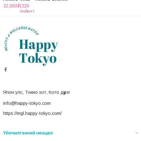
УУРАГ
УУРАГ
,
ФИТНЕС-ИЙН НЭМЭЛТ
Бренд:
BE LEGEND
Бренд:
ALPRON
Бэрсүүт жүржний амттай уураг “be Legend” Whey Protein Isolate
Гүзээлзгэний амттай Уураг “Alpron” Whey Protein Isolate
179,520
₮
(1,795
193,920
₮
(1,939
пойнт)
пойнт)
ДЭЭД ШАТНЫ
ДЭЭД ШАТНЫ
HOT
HOT