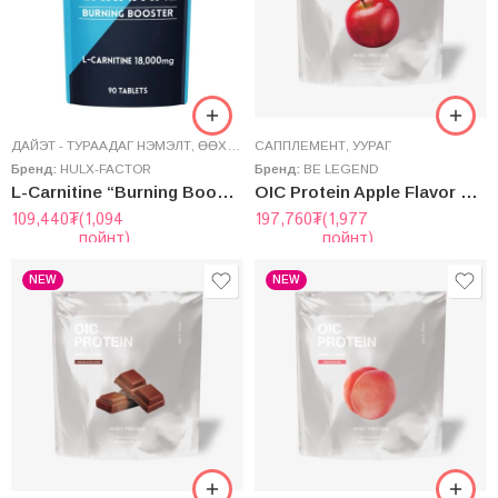
ДАЙЭТ - ТУРААДАГ НЭМЭЛТ
,
ӨӨХ ШАТААГЧ
САППЛЕМЕНТ
,
УУРАГ
Бренд:
HULX-FACTOR
Бренд:
BE LEGEND
L-Carnitine “Burning Booster” – Биеийн өөх шатаагч
OIC Protein Apple Flavor – Ойший Алимны Амтaт Уураг (Whey)
109,440
₮
(1,094
197,760
₮
(1,977
пойнт)
пойнт)
NEW
NEW