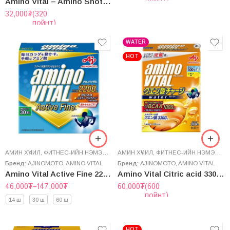
Amino Vital – Amino Shot Perfect Energy 2500
32,000
₮
(320
пойнт)
WATER
HOT
АМИН ХҮЧИЛ
,
ФИТНЕС-ИЙН НЭМЭЛТ
,
ЭРҮҮЛ МЭНДИЙН НЭМЭЛТ
АМИН ХҮЧИЛ
,
ФИТНЕС-ИЙН НЭМЭЛТ
,
Э
Бренд:
AJINOMOTO
,
AMINO VITAL
Бренд:
AJINOMOTO
,
AMINO VITAL
Amino Vital Active Fine 2200 – Амин хүчил 2200
Amino Vital Citric acid 3300 – Нимбэгний хүчил
46,000
₮
–
147,000
₮
60,000
₮
(600
пойнт)
14 ш
30 ш
60 ш
HOT