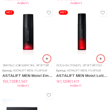
пойнт)
пойнт)
HOT
HOT
ЭМУЛЬС (СҮҮН ШИНГЭН)
,
ЭРЭГТЭЙ ГОО САЙХАН
ЛОСЬОН (ТОНЕР)
,
ЭРЭГТЭЙ ГОО САЙХАН
Бренд:
ASTALIFT MEN
,
FUJIFILM
Бренд:
ASTALIFT MEN
,
FUJIFILM
ASTALIFT MEN Moist Emulsion
ASTALIFT MEN Moist Lotion
150,720
₮
(1,507
141,120
₮
(1,411
пойнт)
пойнт)