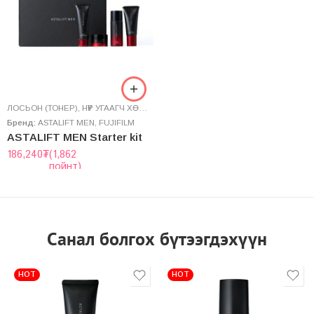
ЛОСЬОН (ТОНЕР)
,
НҮҮР УГААГЧ ХӨӨС
,
СЕРУМ
,
ЭМУЛЬС (СҮҮН ШИНГЭН)
,
ЭРЭГТ
Бренд:
ASTALIFT MEN
,
FUJIFILM
ASTALIFT MEN Starter kit
186,240
₮
(1,862
пойнт)
Санал болгох бүтээгдэхүүн
HOT
HOT