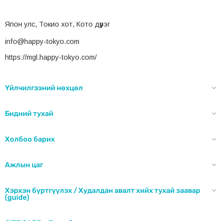
Япон улс, Токио хот, Кото дүүрэг
info@happy-tokyo.com
https://mgl.happy-tokyo.com/
Үйлчилгээний нөхцөл
Бидний тухай
Холбоо барих
Ажлын цаг
Хэрхэн бүртгүүлэх / Худалдан авалт хийх тухай заавар
(guide)