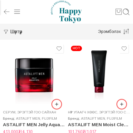
Шүүлтүүр
Эрэмбэлэх
HOT
СЕРУМ
,
ЭРЭГТЭЙ ГОО САЙХАН
НҮҮР УГААГЧ ХӨӨС
,
ЭРЭГТЭЙ ГОО САЙХАН
Бренд:
ASTALIFT MEN
,
FUJIFILM
Бренд:
ASTALIFT MEN
,
FUJIFILM
ASTALIFT MEN Jelly Aquarista
ASTALIFT MEN Moist Clear Wash
413,000
₮
(4,130
101,760
₮
(1,017