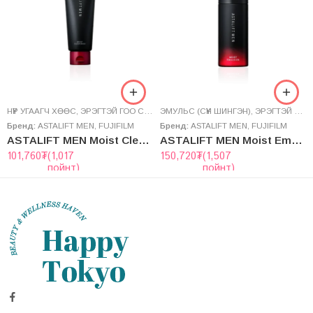
НҮҮР УГААГЧ ХӨӨС
,
ЭРЭГТЭЙ ГОО САЙХАН
ЭМУЛЬС (СҮҮН ШИНГЭН)
,
ЭРЭГТЭЙ ГОО САЙХАН
Бренд:
ASTALIFT MEN
,
FUJIFILM
Бренд:
ASTALIFT MEN
,
FUJIFILM
ASTALIFT MEN Moist Clear Wash
ASTALIFT MEN Moist Emulsion
101,760
₮
(1,017
150,720
₮
(1,507
пойнт)
пойнт)