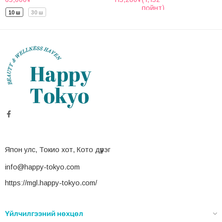
пойнт)
10 ш
30 ш
Япон улс, Токио хот, Кото дүүрэг
info@happy-tokyo.com
https://mgl.happy-tokyo.com/
Үйлчилгээний нөхцөл