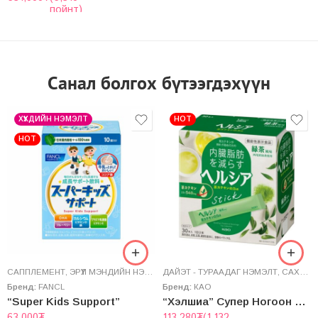
пойнт)
Санал болгох бүтээгдэхүүн
ХҮҮХДИЙН НЭМЭЛТ
HOT
HOT
САППЛЕМЕНТ
,
ЭРҮҮЛ МЭНДИЙН НЭМЭЛТ
ДАЙЭТ - ТУРААДАГ НЭМЭЛТ
,
САХАР БУУЛГАГЧ
Бренд:
FANCL
Бренд:
КАО
“Super Kids Support”
“Хэлшиа” Супер Ногоон Цай
63,000
₮
113,280
₮
(1,132