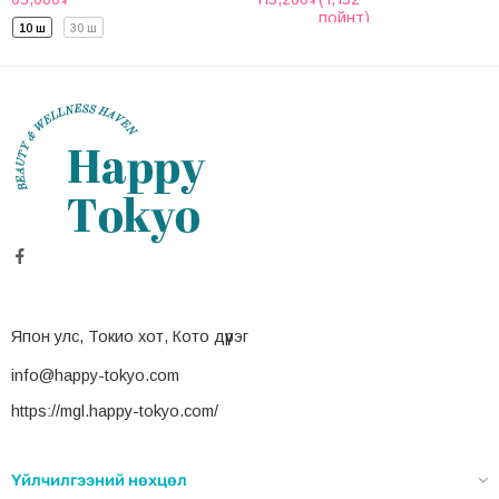
пойнт)
10 ш
30 ш
Япон улс, Токио хот, Кото дүүрэг
info@happy-tokyo.com
https://mgl.happy-tokyo.com/
Үйлчилгээний нөхцөл