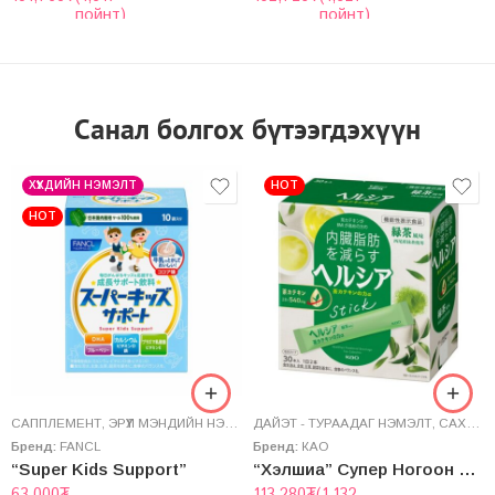
пойнт)
пойнт)
Санал болгох бүтээгдэхүүн
ХҮҮХДИЙН НЭМЭЛТ
HOT
HOT
САППЛЕМЕНТ
,
ЭРҮҮЛ МЭНДИЙН НЭМЭЛТ
ДАЙЭТ - ТУРААДАГ НЭМЭЛТ
,
САХАР БУУЛГАГЧ
Бренд:
FANCL
Бренд:
КАО
“Super Kids Support”
“Хэлшиа” Супер Ногоон Цай
63,000
₮
113,280
₮
(1,132