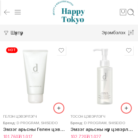
Шүүлтүүр
Эрэмбэлэх
HOT
ГЕЛЭН ЦЭВЭРЛЭГЧ
ТОСОН ЦЭВЭРЛЭГЧ
Бренд:
D PROGRAM
,
SHISEIDO
Бренд:
D PROGRAM
,
SHISEIDO
Эмзэг арьсны Гелен цэвэрлэгч – MILD CLEANSING GEL
Эмзэг арьсны нүүр цэвэрлэгч – ESSENCE IN CLEANSING OIL
101,760
₮
(1,017
102,720
₮
(1,027