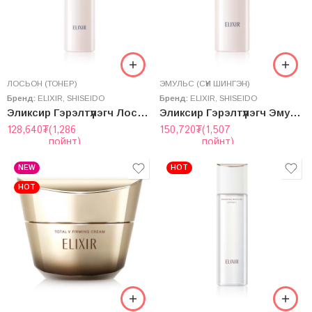
ЛОСЬОН (ТОНЕР)
ЭМУЛЬС (СҮҮН ШИНГЭН)
Бренд:
ELIXIR
,
SHISEIDO
Бренд:
ELIXIR
,
SHISEIDO
Эликсир Гэрэлтүүлэгч Лосьон
Эликсир Гэрэлтүүлэгч Эмульс
128,640
₮
(1,286
150,720
₮
(1,507
пойнт)
пойнт)
NEW
HOT
HOT