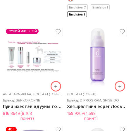
Emulsion C
Emulsion Ⅰ
Emulsion Ⅱ
ГҮҮНИЙ ИХЭСТЭЙ
AРЬС АРЧИЛГАА
,
ЛОСЬОН (ТОНЕР)
,
НҮҮР УГААГЧ ХӨӨС
ЛОСЬОН (ТОНЕР)
,
НҮҮРНИЙ ТОС
,
СЕРУМ
Бренд:
SENKO KOHNE
Бренд:
D PROGRAM
,
SHISEIDO
Гүүний ихэстэй адууны тосон “Тунамал” сэт
Хөгшрөлтийн эсрэг Лосьон – VITAL ACT LOTION
816,864
₮
(8,168
169,920
₮
(1,699
пойнт)
пойнт)
HOT