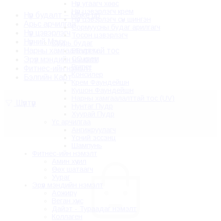
Нүүр угаагч хөөс
Нүүр цэвэрлэгч крем
Нүүр будалт – Make up
Нүүр цэвэрлэгч сүүн шингэн
Арьс арчилгаа
Сормуусны будаг арилгагч
Нүүр цэвэрлэгч
Тосон цэвэрлэгч
Нүүрний Маск
Суурь будаг
Нарны хамгаалалттай тос
BB крем
CC крем
Эрүүл мэндийн нэмэлт
Primer
Фитнес-ийн нэмэлт
Консилер
Бэлгийн Карт
Крем Фаундейшн
Кушон Фаундейшн
Нарны хамгаалалттай тос (UV)
Шүүлтүүр
Нунтаг Пудр
Хуурай Пудр
Үс арчилгаа
Ангижруулагч
Үсний эссэнц
Шампунь
Фитнес-ийн нэмэлт
Амин хүчил
Өөх шатаагч
Уураг
Эрүүл мэндийн нэмэлт
Аожирү
Веган хүнс
Дайэт - Тураадаг нэмэлт
Коллаген