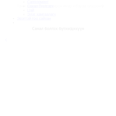
Сапплемент
Сахар буулгагч
Таны сонголттой тохирох ямар ч бараа олдсонгүй.
Цай
Элэг хамгаалагч
Эрэгтэй гоо сайхан
Санал болгох бүтээгдэхүүн