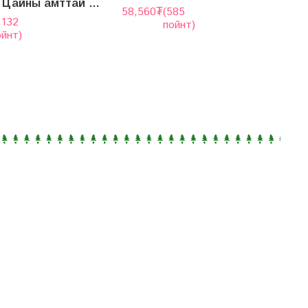
“Хэлшиа” Цайны амттай Кофе – Шарсан Карамель
58,560
₮
(585
9
,132
пойнт)
ойнт)