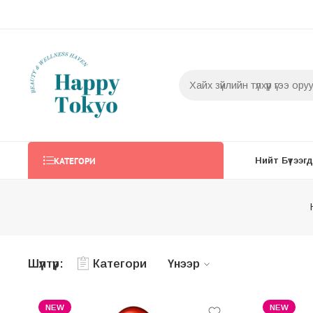
КАТЕГОРИ
Нийт Бүтээгдэ
Шүүлтүүр:
Категори
Үнээр
NEW
NEW