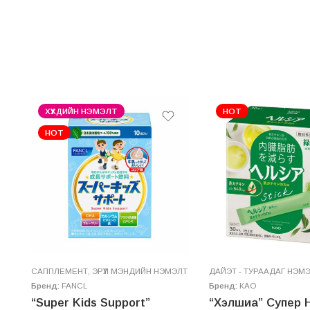
ХҮҮХДИЙН НЭМЭЛТ
HOT
HOT
ЭЛТ
САППЛЕМЕНТ
,
ЭРҮҮЛ МЭНДИЙН НЭМЭЛТ
ДАЙЭТ - ТУРААДАГ НЭМ
Бренд:
FANCL
Бренд:
КАО
эгтэйчүүдийн нэмэлт тэжээл
“Super Kids Support”