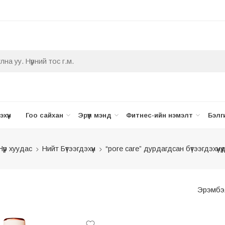
хүүн
Гоо сайхан
Эрүүл мэнд
Фитнес-ийн нэмэлт
Бэлг
Нүүр хуудас
Нийт Бүтээгдэхүүн
“pore care” дурдагдсан бүтээгдэхүүнүүд
Эрэмбэ