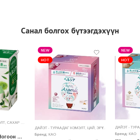
Санал болгох бүтээгдэхүүн
NEW
NEW
HOT
HOT
ЭЛТ
,
САХАР БУУЛГАГЧ
,
ЦАЙ
,
ЭРҮҮЛ МЭНДИЙН НЭМЭЛТ
ДАЙЭТ - ТУР
ДАЙЭТ - ТУРААДАГ НЭМЭЛТ
,
ЦАЙ
,
ЭРҮҮЛ МЭНДИЙН НЭМЭЛТ
Бренд:
КАО
Бренд:
КАО
“Хэлшиа” Супер Ногоон Цай