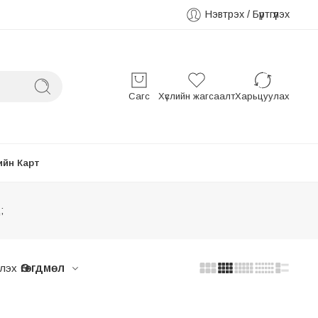
Нэвтрэх / Бүртгүүлэх
Сагс
Хүслийн жагсаалт
Харьцуулах
ийн Карт
;
лэх
Өгөгдмөл