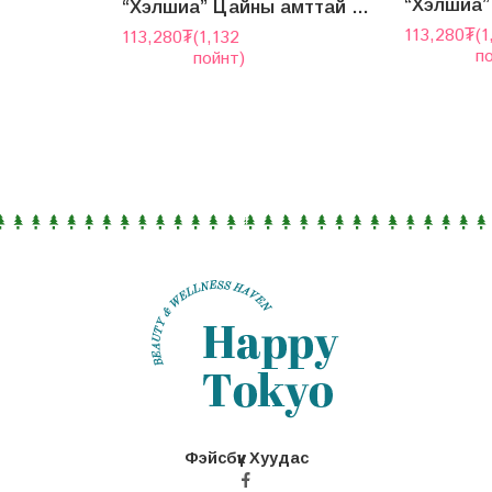
“Хэлшиа” Цайны амттай Кофе – Ванил Роз
113,280
₮
(1
113,280
₮
(1,132
п
пойнт)
Фэйсбүүк Хуудас