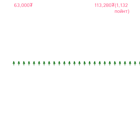
63,000
₮
113,280
₮
(1,132
пойнт)