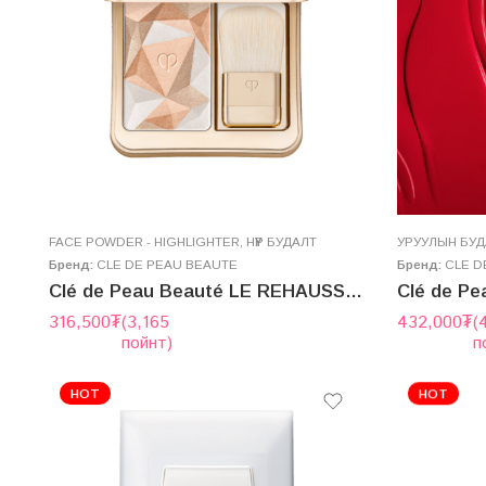
FACE POWDER - HIGHLIGHTER
,
НҮҮР БУДАЛТ
УРУУЛЫН БУД
Бренд:
CLE DE PEAU BEAUTE
Бренд:
CLE D
Clé de Peau Beauté LE REHAUSSEUR D’ÉCLAT (THE LUMINIZING FACE ENHANCER)
316,500
₮
(3,165
432,000
₮
(
пойнт)
п
HOT
HOT