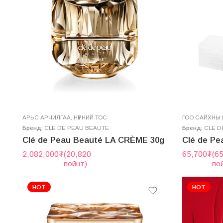
AРЬС АРЧИЛГАА
,
НҮҮРНИЙ ТОС
ГОО САЙХНЫ Б
Бренд:
CLE DE PEAU BEAUTE
Бренд:
CLE D
Clé de Peau Beauté LA CRÈME 30g
Clé de P
2,082,000
₮
(20,820
65,700
₮
(6
пойнт)
по
HOT
HOT