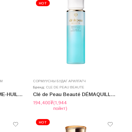
HOT
ЕМ
СОРМУУСНЫ БУДАГ АРИЛГАГЧ
Бренд:
CLE DE PEAU BEAUTE
Clé de Peau Beauté CRÈME-HUILE DÉMAQUILLANTE 125g
Clé de Peau Beauté DÉMAQUILLANT YEUX ET LÈVRES M 125mL
194,400
₮
(1,944
пойнт)
HOT