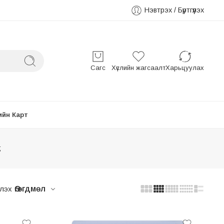
Нэвтрэх / Бүртгүүлэх
Сагс
Хүслийн жагсаалт
Харьцуулах
ийн Карт
;
лэх
Өгөгдмөл