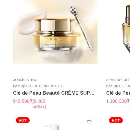
ЗОВХИНЫ ТОС
AРЬС АРЧИЛ
Бренд:
CLE DE PEAU BEAUTE
Бренд:
CLE D
Clé de Peau Beauté CRÈME SUPRÊME CONTOUR DES YEUX 15g
910,500
₮
(9,105
1,306,500
₮
пойнт)
HOT
HOT