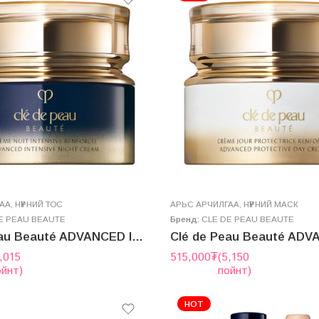
ГАА
,
НҮҮРНИЙ ТОС
AРЬС АРЧИЛГАА
,
НҮҮРНИЙ МАСК
E PEAU BEAUTE
Бренд:
CLE DE PEAU BEAUTE
Clé de Peau Beauté ADVANCED INTENSIVE NIGHT CREAM 50g (2025.7 new version)
,015
515,000
₮
(5,150
ойнт)
пойнт)
HOT