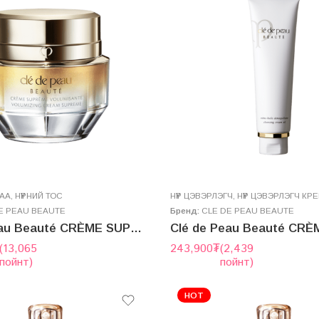
ГАА
,
НҮҮРНИЙ ТОС
НҮҮР ЦЭВЭРЛЭГЧ
,
НҮҮР ЦЭВЭРЛЭГЧ КР
E PEAU BEAUTE
Бренд:
CLE DE PEAU BEAUTE
Clé de Peau Beauté CRÈME SUPRÊME VOLUMISANTE 50g
(13,065
243,900
₮
(2,439
пойнт)
пойнт)
HOT