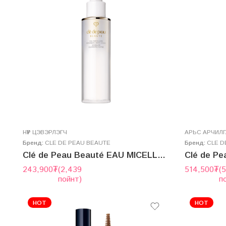
НҮҮР ЦЭВЭРЛЭГЧ
AРЬС АРЧИЛ
Бренд:
CLE DE PEAU BEAUTE
Бренд:
CLE D
Clé de Peau Beauté EAU MICELLAIRE DÉMAQUILLANTE VISAGE 200mL
243,900
₮
(2,439
514,500
₮
(
пойнт)
п
HOT
HOT