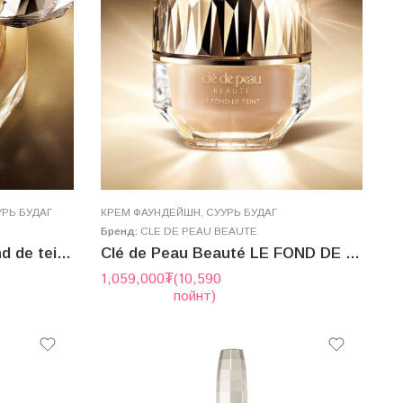
УРЬ БУДАГ
КРЕМ ФАУНДЕЙШН
,
СУУРЬ БУДАГ
Бренд:
CLE DE PEAU BEAUTE
Clé de Peau Beauté le fond de teint 30g
Clé de Peau Beauté LE FOND DE TEINT n (THE FOUNDATION) SPF25/PA++ 30g
1,059,000
₮
(10,590
пойнт)