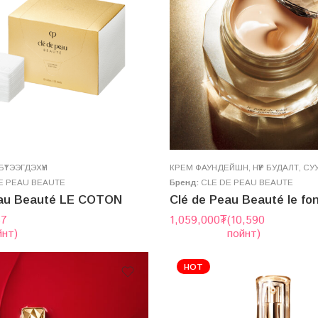
ҮТЭЭГДЭХҮҮН
КРЕМ ФАУНДЕЙШН
,
НҮҮР БУДАЛТ
,
СУ
E PEAU BEAUTE
Бренд:
CLE DE PEAU BEAUTE
eau Beauté LE COTON
57
1,059,000
₮
(10,590
йнт)
пойнт)
HOT