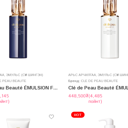
ГАА
,
ЭМУЛЬС (СҮҮН ШИНГЭН)
AРЬС АРЧИЛГАА
,
ЭМУЛЬС (СҮҮН ШИН
E PEAU BEAUTE
Бренд:
CLE DE PEAU BEAUTE
Clé de Peau Beauté ÉMULSION FORTIFIANTE INTENSIVE N 125ml
5,145
448,500
₮
(4,485
ойнт)
пойнт)
HOT