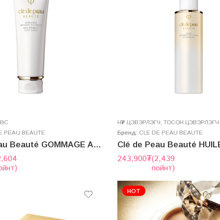
ӨӨС
НҮҮР ЦЭВЭРЛЭГЧ
,
ТОСОН ЦЭВЭРЛЭГЧ
E PEAU BEAUTE
Бренд:
CLE DE PEAU BEAUTE
Clé de Peau Beauté GOMMAGE AFFINANT À L’ARGILE 100g
2,604
243,900
₮
(2,439
ойнт)
пойнт)
HOT