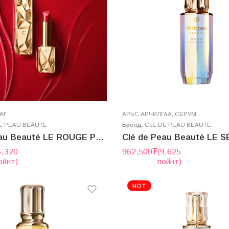
АГ
AРЬС АРЧИЛГАА
,
СЕРУМ
E PEAU BEAUTE
Бренд:
CLE DE PEAU BEAUTE
Clé de Peau Beauté LE ROUGE PRÉCIEUX
4,320
962,500
₮
(9,625
ойнт)
пойнт)
HOT