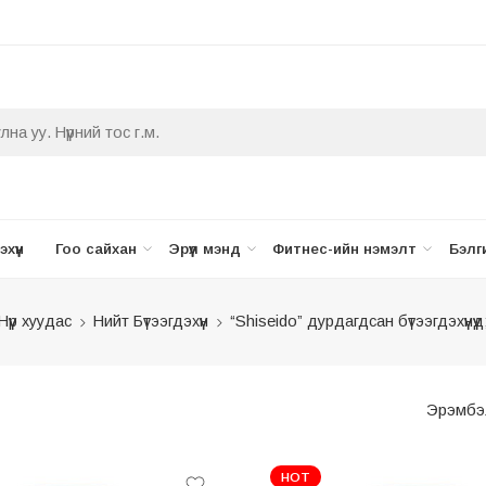
хүүн
Гоо сайхан
Эрүүл мэнд
Фитнес-ийн нэмэлт
Бэлг
Нүүр хуудас
Нийт Бүтээгдэхүүн
“Shiseido” дурдагдсан бүтээгдэхүүнүүд
Эрэмбэ
HOT