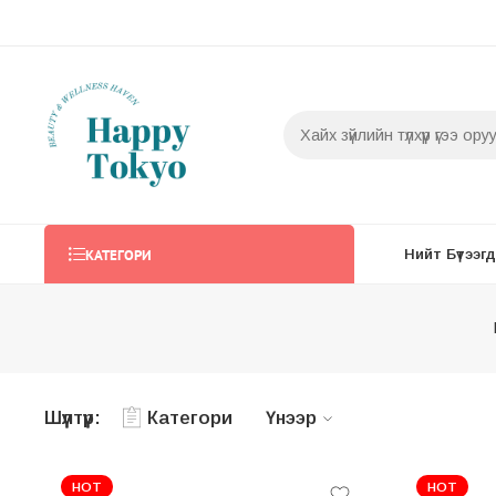
КАТЕГОРИ
Нийт Бүтээгдэ
Шүүлтүүр:
Категори
Үнээр
HOT
HOT