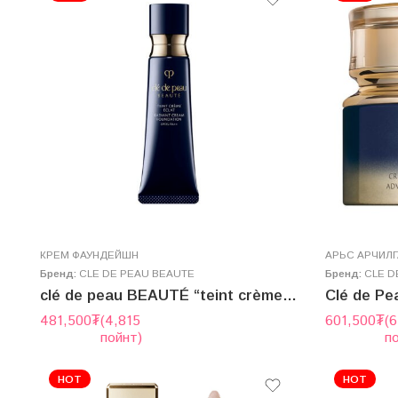
КРЕМ ФАУНДЕЙШН
AРЬС АРЧИЛ
Бренд:
CLE DE PEAU BEAUTE
Бренд:
CLE D
clé de peau BEAUTÉ “teint crème éclat” 25g
481,500
₮
(4,815
601,500
₮
(6
пойнт)
п
HOT
HOT