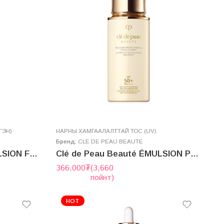
ГЭН)
НАРНЫ ХАМГААЛАЛТТАЙ ТОС (UV)
Бренд:
CLE DE PEAU BEAUTE
Clé de Peau Beauté ÉMULSION FORTIFIANTE PROTECTRICE N 125mL SPF25/PA+++
Clé de Peau Beauté ÉMULSION PROTECTRICE UV POUR LE CORPS n SPF50+/PA++++ 100ml
366,000
₮
(3,660
пойнт)
HOT