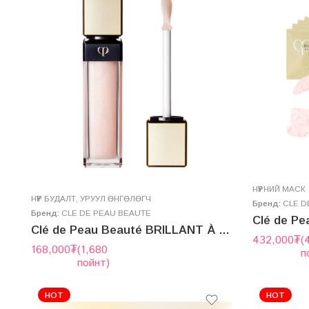
НҮҮРНИЙ МАСК
НҮҮР БУДАЛТ
,
УРУУЛ ӨНГӨЛӨГЧ
Бренд:
CLE D
Бренд:
CLE DE PEAU BEAUTE
Clé de Peau Beauté BRILLANT À LÈVRES ÉCLAT
432,000
₮
(
168,000
₮
(1,680
п
пойнт)
HOT
HOT