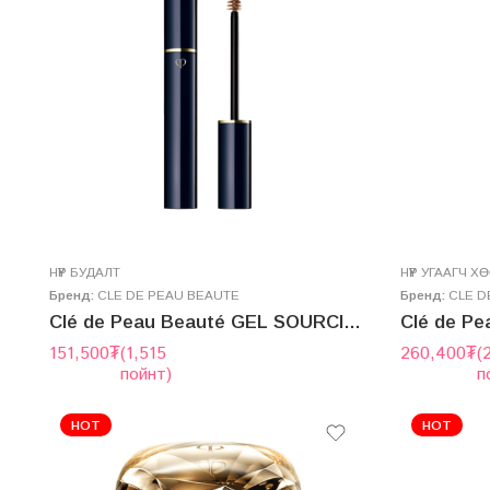
НҮҮР БУДАЛТ
НҮҮР УГААГЧ Х
Бренд:
CLE DE PEAU BEAUTE
Бренд:
CLE D
Clé de Peau Beauté GEL SOURCILS (EYEBROW GEL)
151,500
₮
(1,515
260,400
₮
(
пойнт)
п
HOT
HOT