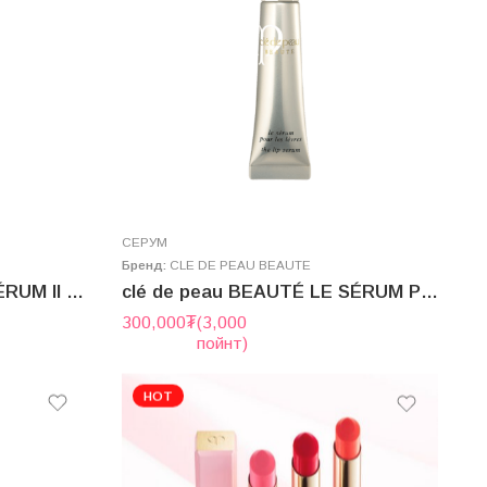
СЕРУМ
Бренд:
CLE DE PEAU BEAUTE
Clé de Peau Beauté LE SÉRUM II 50ml
clé de peau BEAUTÉ LE SÉRUM POUR LES LÈVRES (THE LIP SERUM) 15g
300,000
₮
(3,000
пойнт)
HOT