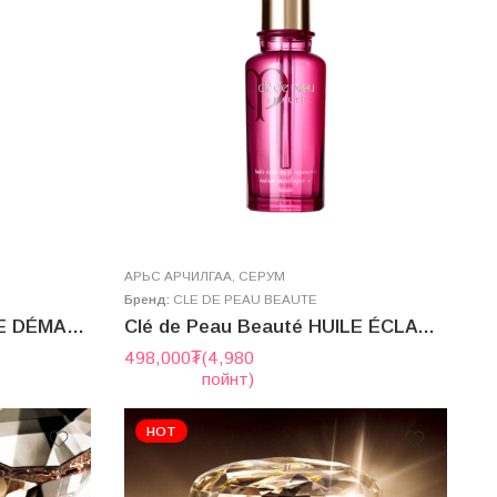
AРЬС АРЧИЛГАА
,
СЕРУМ
Бренд:
CLE DE PEAU BEAUTE
Clé de Peau Beauté HUILE DÉMAQUILLANTE VISAGE 200mL
Clé de Peau Beauté HUILE ÉCLAT MULTI RÉPARATRICE 75mL
498,000
₮
(4,980
пойнт)
HOT