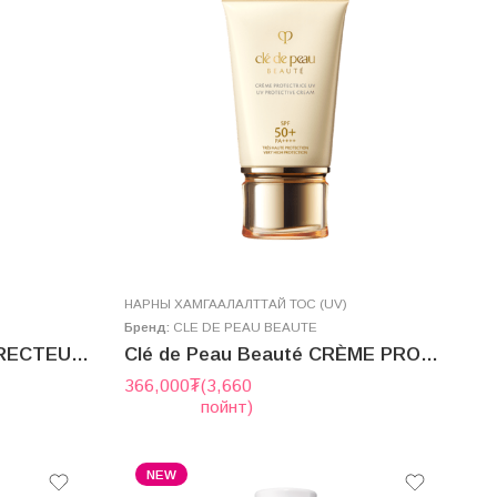
НАРНЫ ХАМГААЛАЛТТАЙ ТОС (UV)
Бренд:
CLE DE PEAU BEAUTE
Clé de Peau Beauté CORRECTEUR VISAGE N
Clé de Peau Beauté CRÈME PROTECTRICE UV ｎ SPF50+/PA++++
366,000
₮
(3,660
пойнт)
NEW