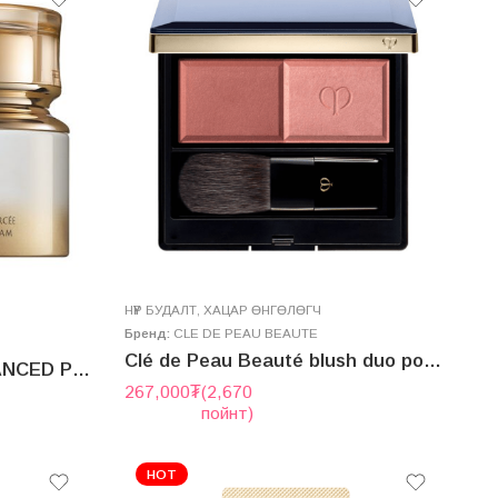
НҮҮР БУДАЛТ
,
ХАЦАР ӨНГӨЛӨГЧ
Бренд:
CLE DE PEAU BEAUTE
Clé de Peau Beauté blush duo poudre Refill + Case + Brush
Clé de Peau Beauté ADVANCED PROTECTIVE DAY CREAM SPF25/PA+++ 50g (2025.7 new version)
267,000
₮
(2,670
пойнт)
HOT