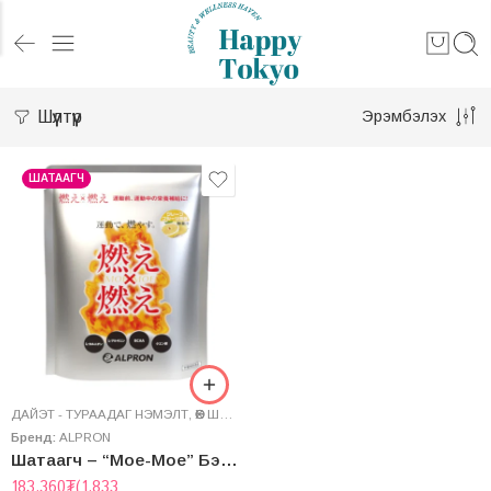
Шүүлтүүр
Эрэмбэлэх
ШАТААГЧ
ДАЙЭТ - ТУРААДАГ НЭМЭЛТ
,
ӨӨХ ШАТААГЧ
,
ФИТНЕС-ИЙН НЭМЭЛТ
Бренд:
ALPRON
Шатаагч – “Moe-Moe” Бэрсүүт жүржний амттай
183,360
₮
(1,833