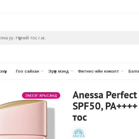
хүүн
Гоо сайхан
Эрүүл мэнд
Фитнес-ийн нэмэлт
Бэлг
Anessa Perfect
ЭМЗЭГ АРЬСАНД
SPF50, PA++++
тос