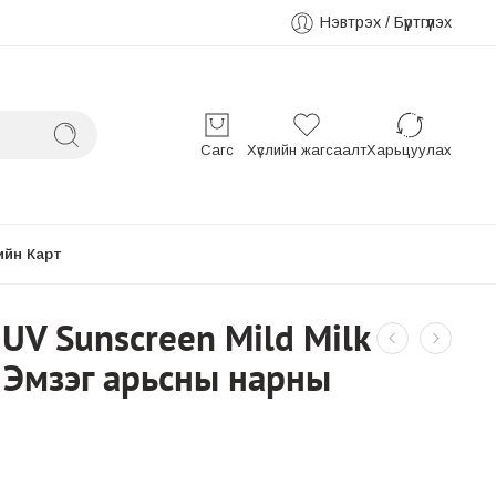
Нэвтрэх / Бүртгүүлэх
Сагс
Хүслийн жагсаалт
Харьцуулах
ийн Карт
 UV Sunscreen Mild Milk
 Эмзэг арьсны нарны