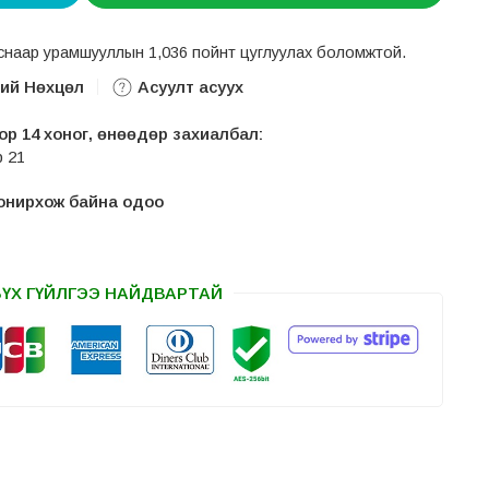
авснаар урамшууллын 1,036 пойнт цуглуулах боломжтой.
ний Нөхцөл
Асуулт асуух
р 14 хоног, өнөөдөр захиалбал:
р 21
 сонирхож байна одоо
БҮХ ГҮЙЛГЭЭ НАЙДВАРТАЙ