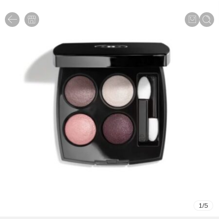
1
/
5