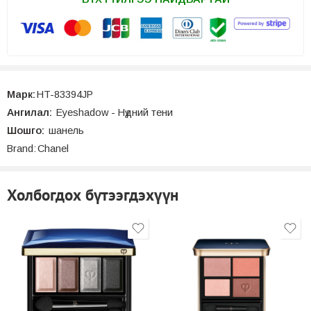
Марк:
HT-83394JP
Ангилал:
Eyeshadow - Нүдний тени
Шошго:
шанель
Brand:
Chanel
Холбогдох бүтээгдэхүүн