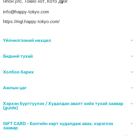
Япон улс, Токио хот, Кото дүүрэг
info@happy-tokyo.com
https://mgl.happy-tokyo.com/
Үйлчилгээний нөхцөл
Бидний тухай
Холбоо барих
Ажлын цаг
Хэрхэн бүртгүүлэх / Худалдан авалт хийх тухай заавар
(guide)
GIFT CARD - Бэлгийн карт худалдаж авах, хэрэглэх
заавар