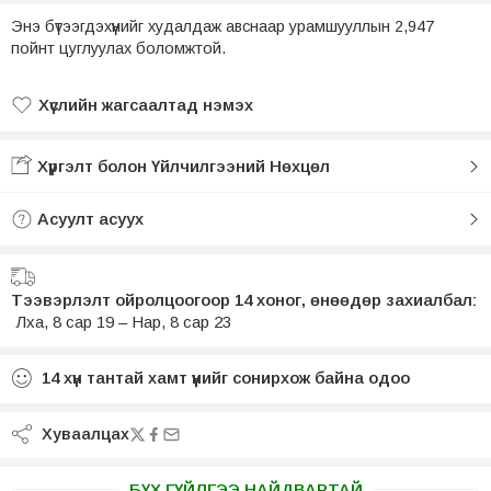
Энэ бүтээгдэхүүнийг худалдаж авснаар урамшууллын 2,947
пойнт цуглуулах боломжтой.
Хүслийн жагсаалтад нэмэх
Хүслийн жагсаалтад нэмсэн
Хүргэлт болон Үйлчилгээний Нөхцөл
Асуулт асуух
Тээвэрлэлт ойролцоогоор 14 хоног, өнөөдөр захиалбал:
Лха, 8 сар 19 – Нар, 8 сар 23
14
хүн тантай хамт үүнийг сонирхож байна одоо
Хуваалцах
БҮХ ГҮЙЛГЭЭ НАЙДВАРТАЙ