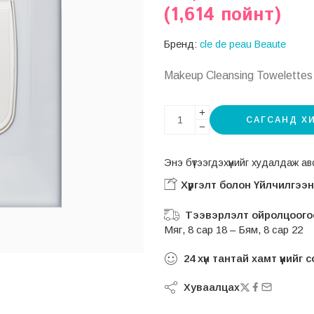
(1,614 пойнт)
Бренд:
cle de peau Beaute
Makeup Cleansing Towelettes
САГСАНД Х
Энэ бүтээгдэхүүнийг худалдаж 
Хүргэлт болон Үйлчилгээ
Тээвэрлэлт ойролцоогоо
Мяг, 8 сар 18 – Бям, 8 сар 22
24
хүн тантай хамт үүнийг
Хуваалцах