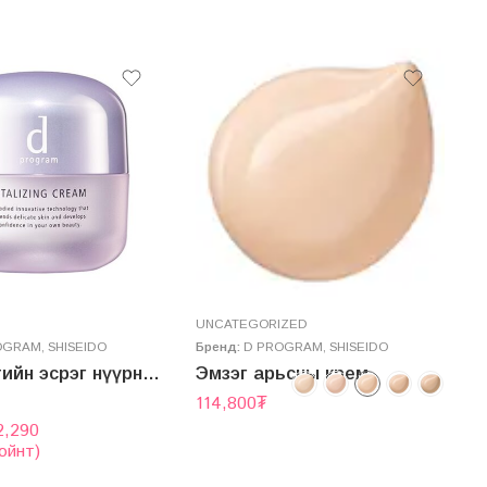
UNCATEGORIZED
Н
OGRAM
,
SHISEIDO
Бренд:
D PROGRAM
,
SHISEIDO
Б
Хөгшрөлтийн эсрэг нүүрний тос – VITALIZING CREAM
Эмзэг арьсны крем
114,800
₮
2
2,290
ойнт)