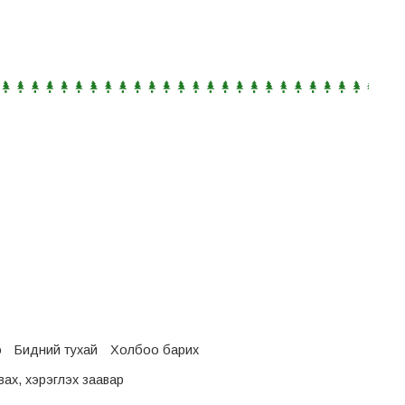
о
Бидний тухай
Холбоо барих
ах, хэрэглэх заавар