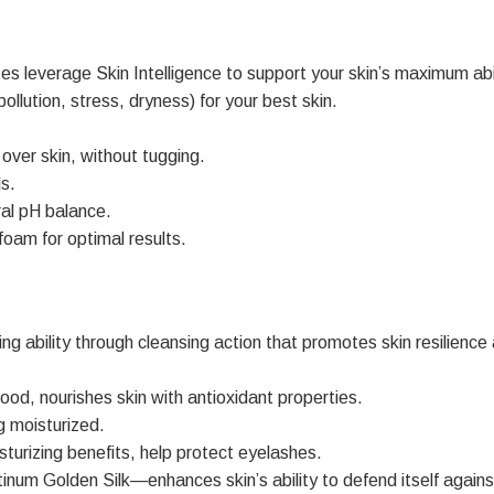
leverage Skin Intelligence to support your skin’s maximum abili
llution, stress, dryness) for your best skin.
over skin, without tugging.
s.
ral pH balance.
oam for optimal results.
g ability through cleansing action that promotes skin resilience
d, nourishes skin with antioxidant properties.
g moisturized.
turizing benefits, help protect eyelashes.
 Golden Silk—enhances skin’s ability to defend itself against 