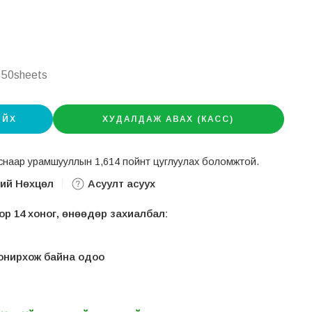
 50sheets
ИЙХ
ХУДАЛДАЖ АВАХ (КАСС)
авснаар урамшууллын 1,614 пойнт цуглуулах боломжтой.
ний Нөхцөл
Асуулт асуух
р 14 хоног, өнөөдөр захиалбал:
 сонирхож байна одоо