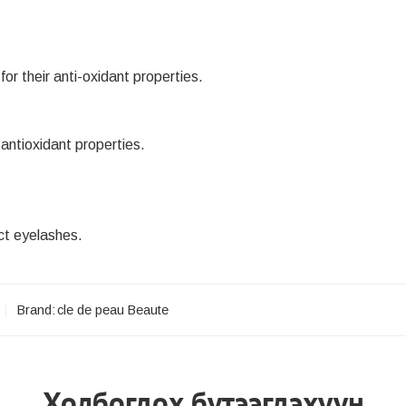
or their anti-oxidant properties.
antioxidant properties.
ct eyelashes.
Brand:
cle de peau Beaute
Холбогдох бүтээгдэхүүн