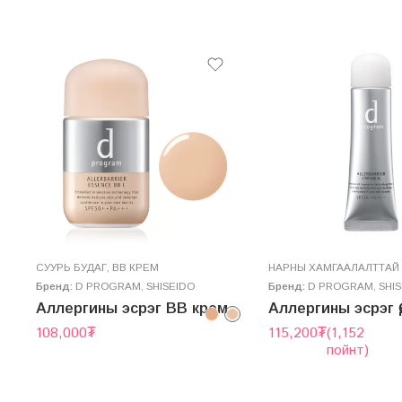
СУУРЬ БУДАГ
,
BB КРЕМ
НАРНЫ ХАМГААЛАЛТТАЙ 
Бренд:
D PROGRAM
,
SHISEIDO
Бренд:
D PROGRAM
,
SHI
– MOIST CARE LOTION
Аллергины эсрэг BB крем
108,000
₮
115,200
₮
(1,152
пойнт)