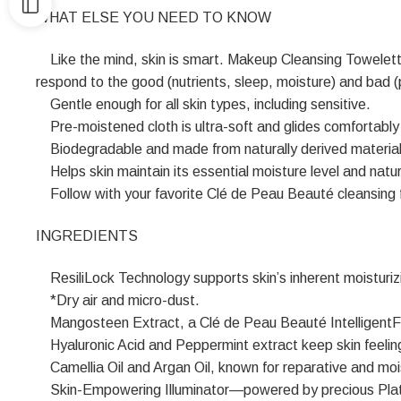
WHAT ELSE YOU NEED TO KNOW
Like the mind, skin is smart. Makeup Cleansing Towelettes 
respond to the good (nutrients, sleep, moisture) and bad (po
Gentle enough for all skin types, including sensitive.
Pre-moistened cloth is ultra-soft and glides comfortably 
Biodegradable and made from naturally derived material
Helps skin maintain its essential moisture level and natu
Follow with your favorite Clé de Peau Beauté cleansing f
INGREDIENTS
ResiliLock Technology supports skin’s inherent moisturizin
*Dry air and micro-dust.
Mangosteen Extract, a Clé de Peau Beauté IntelligentFoo
Hyaluronic Acid and Peppermint extract keep skin feelin
Camellia Oil and Argan Oil, known for reparative and mois
Skin-Empowering Illuminator—powered by precious Platinum