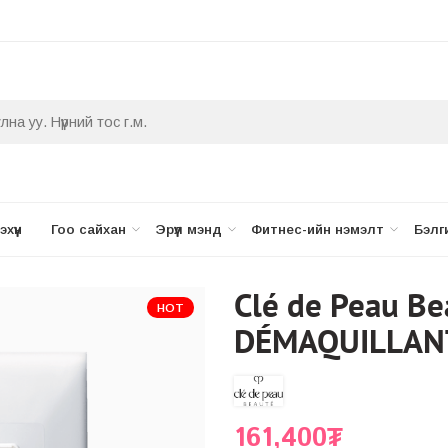
хүүн
Гоо сайхан
Эрүүл мэнд
Фитнес-ийн нэмэлт
Бэлг
Clé de Peau B
HOT
DÉMAQUILLANT
161,400
₮