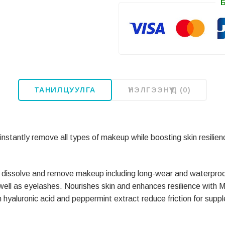
ТАНИЛЦУУЛГА
ҮНЭЛГЭЭНҮҮД (0)
stantly remove all types of makeup while boosting skin resilien
dissolve and remove makeup including long-wear and waterproof 
s well as eyelashes. Nourishes skin and enhances resilience with
hyaluronic acid and peppermint extract reduce friction for supple