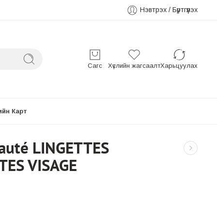
Нэвтрэх / Бүртгүүлэх
Сагс
Хүслийн жагсаалт
Харьцуулах
ийн Карт
eauté LINGETTES
ES VISAGE