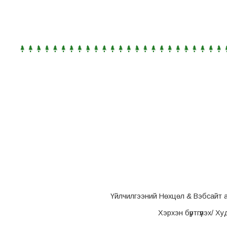
Үйлчилгээний Нөхцөл & Вэбсайт 
Хэрхэн бүртгүүлэх/ Х