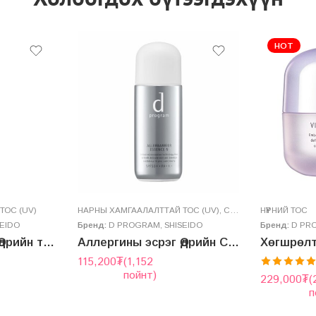
HOT
ТОС (UV)
НАРНЫ ХАМГААЛАЛТТАЙ ТОС (UV)
,
СЕРУМ
,
ЭССЭНЦ
НҮҮРНИЙ ТОС
SEIDO
Бренд:
D PROGRAM
,
SHISEIDO
Бренд:
D PR
Аллергины эсрэг Өдрийн тос – ALLERBARRIER CREAM N
Аллергины эсрэг Өдрийн Сэрум – ALLERBARRIER ESSENCE N
115,200
₮
(1,152
пойнт)
5 -с
5.00
229,000
₮
(
гэж
п
үнэлэсэн