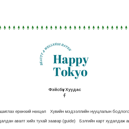
Фэйсбүүк Хуудас
ашиглах ерөнхий нөхцөл
Хувийн мэдээллийн нууцлалын бодлог
удалдан авалт хийх тухай заавар (guide)
Бэлгийн карт худалдаж ав