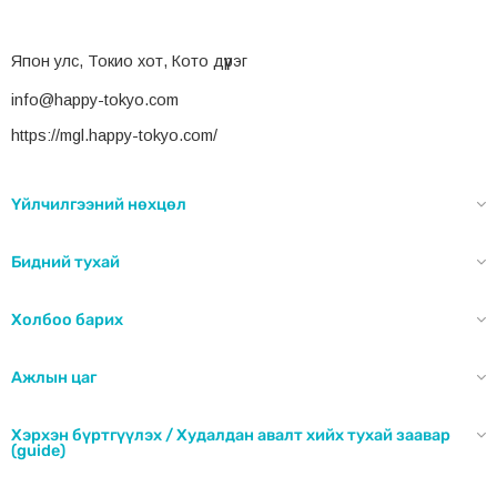
Япон улс, Токио хот, Кото дүүрэг
info@happy-tokyo.com
https://mgl.happy-tokyo.com/
Үйлчилгээний нөхцөл
Бидний тухай
Холбоо барих
Ажлын цаг
Хэрхэн бүртгүүлэх / Худалдан авалт хийх тухай заавар
(guide)