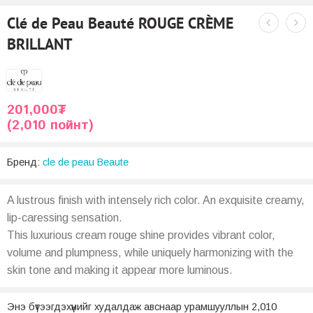
Clé de Peau Beauté ROUGE CRÈME
BRILLANT
201,000
₮
(2,010 пойнт)
Бренд:
cle de peau Beaute
A lustrous finish with intensely rich color. An exquisite creamy,
lip-caressing sensation.
This luxurious cream rouge shine provides vibrant color,
volume and plumpness, while uniquely harmonizing with the
skin tone and making it appear more luminous.
Энэ бүтээгдэхүүнийг худалдаж авснаар урамшууллын 2,010