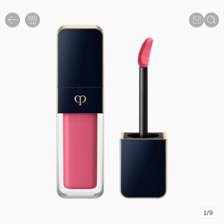
1
/
9