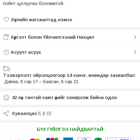
пойнт цуглуулах боломжтой.
Хүслийн жагсаалтад нэмэх
Хүслийн жагсаалтад нэмсэн
Хүргэлт болон Үйлчилгээний Нөхцөл
Асуулт асуух
Тээвэрлэлт ойролцоогоор 14 хоног, өнөөдөр захиалбал:
Даваа, 8 сар 17 – Баасан, 8 сар 21
42
хүн тантай хамт үүнийг сонирхож байна одоо
Хуваалцах
БҮХ ГҮЙЛГЭЭ НАЙДВАРТАЙ