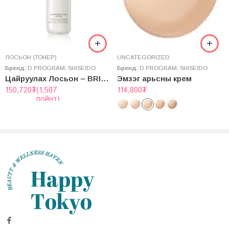
ЛОСЬОН (ТОНЕР)
UNCATEGORIZED
Бренд:
D PROGRAM
,
SHISEIDO
Бренд:
D PROGRAM
,
SHISEIDO
Цайруулах Лосьон – BRIGHTENING CLEAR LOTION
Эмзэг арьсны крем
150,720
₮
(1,507
114,800
₮
пойнт)