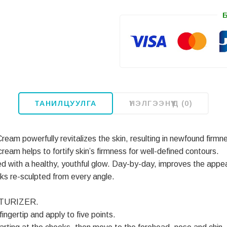
ТАНИЛЦУУЛГА
ҮНЭЛГЭЭНҮҮД (0)
Cream powerfully revitalizes the skin, resulting in newfound firmn
am helps to fortify skin’s firmness for well-defined contours.
zed with a healthy, youthful glow. Day-by-day, improves the appea
oks re-sculpted from every angle.
STURIZER.
ingertip and apply to five points.