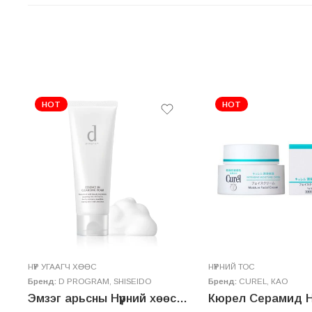
HOT
HOT
НҮҮР УГААГЧ ХӨӨС
НҮҮРНИЙ ТОС
Бренд:
D PROGRAM
,
SHISEIDO
Бренд:
CUREL
,
КАО
NCE INTENSE CREAM
Эмзэг арьсны Нүүрний хөөс – ESSENCE IN CLEANSING FOAM
Кюрел Серамид Нү