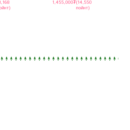
8,168
1,455,000
₮
(14,550
1
ойнт)
пойнт)