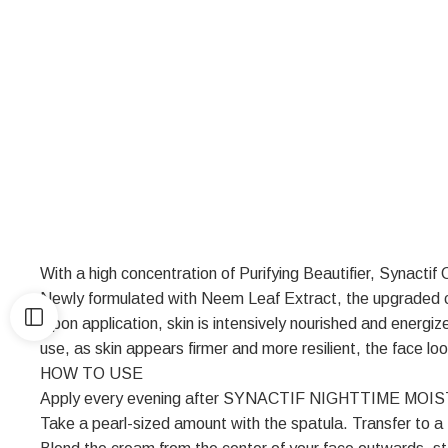
With a high concentration of Purifying Beautifier, Synactif 
Newly formulated with Neem Leaf Extract, the upgraded cre
Upon application, skin is intensively nourished and energi
use, as skin appears firmer and more resilient, the face lo
HOW TO USE
Apply every evening after SYNACTIF NIGHTTIME MOI
Take a pearl-sized amount with the spatula. Transfer to a f