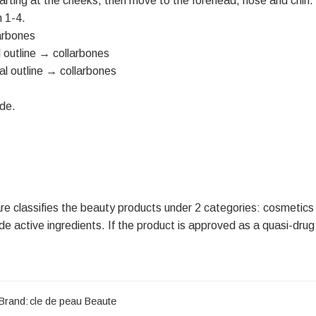
arting at the cheeks, then move to the forehead, nose and chin
m 1-4.
larbones
l outline → collarbones
l outline → collarbones
ide.
re classifies the beauty products under 2 categories: cosmetics
e active ingredients. If the product is approved as a quasi-drug 
Brand:
cle de peau Beaute