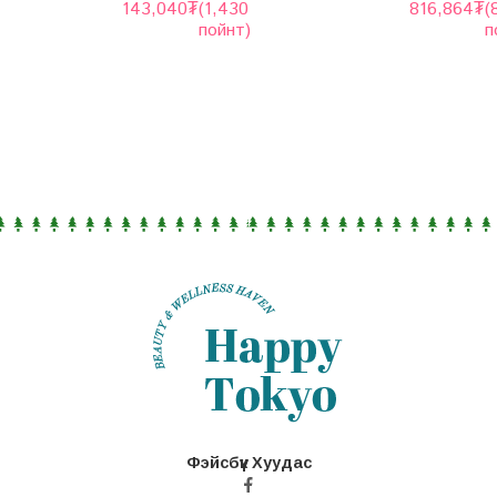
143,040
₮
(1,430
816,864
₮
(
пойнт)
п
Фэйсбүүк Хуудас