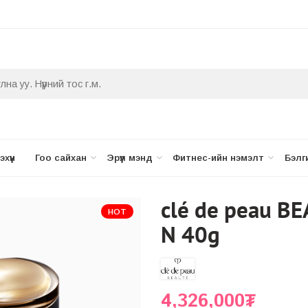
хүүн
Гоо сайхан
Эрүүл мэнд
Фитнес-ийн нэмэлт
Бэлг
clé de peau B
HOT
N 40g
4,326,000
₮