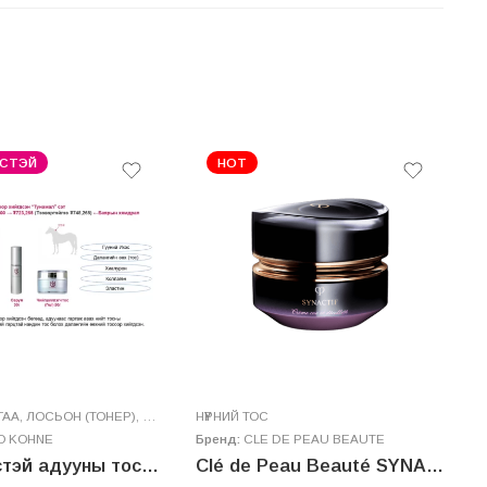
ХЭСТЭЙ
HOT
ГАА
,
ЛОСЬОН (ТОНЕР)
,
НҮҮРНИЙ ТОС
НҮҮРНИЙ ТОС
,
СЕРУМ
,
НҮҮР УГААГЧ ХӨӨС
Г
O KOHNE
Бренд:
CLE DE PEAU BEAUTE
Б
Гүүний ихэстэй адууны тосон “Тунамал” сэт
Clé de Peau Beauté SYNACTIF CRÈME COU ET DÉCOLLETÉ n 75g