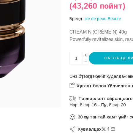
(43,260 пойнт)
Бренд:
cle de peau Beaute
CREAM N (CRÈME N) 40g
Powerfully revitalizes skin, res
САГСАНД Х
Энэ бүтээгдэхүүнийг худалдаж 
Хүргэлт болон Үйлчилгээ
Тээвэрлэлт ойролцоогоо
Нар, 8 сар 16 – Пүр, 8 сар 20
30
хүн тантай хамт үүнийг
Хуваалцах