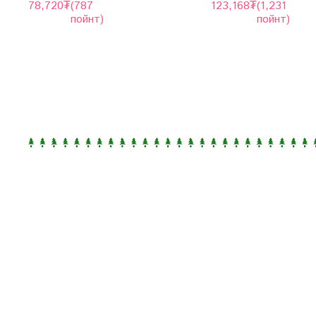
78,720
₮
(787
123,168
₮
(1,231
пойнт)
пойнт)