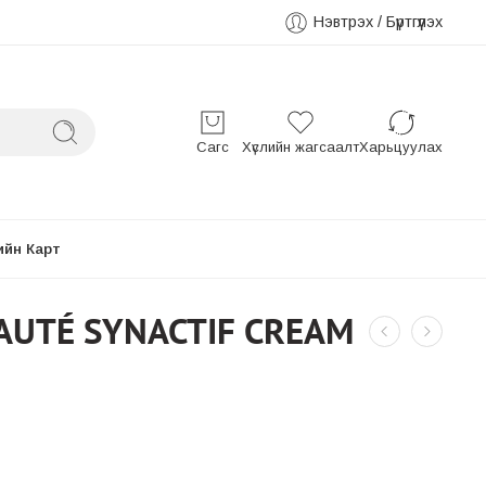
Нэвтрэх / Бүртгүүлэх
Сагс
Хүслийн жагсаалт
Харьцуулах
ийн Карт
EAUTÉ SYNACTIF CREAM