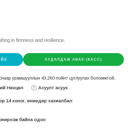
ulting in firmness and resilience.
ИЙХ
ХУДАЛДАЖ АВАХ (КАСС)
авснаар урамшууллын 43,260 пойнт цуглуулах боломжтой.
ний Нөхцөл
Асуулт асуух
р 14 хоног, өнөөдөр захиалбал:
 сонирхож байна одоо