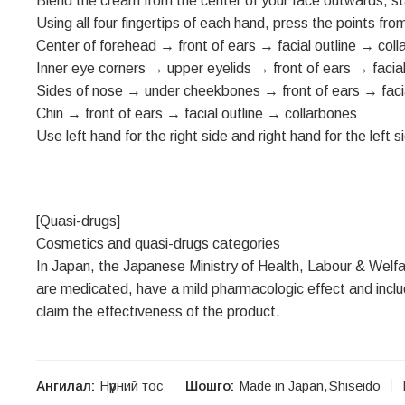
Blend the cream from the center of your face outwards, st
Using all four fingertips of each hand, press the points fro
Center of forehead → front of ears → facial outline → col
Inner eye corners → upper eyelids → front of ears → facia
Sides of nose → under cheekbones → front of ears → facia
Chin → front of ears → facial outline → collarbones
Use left hand for the right side and right hand for the left s
[Quasi-drugs]
Cosmetics and quasi-drugs categories
In Japan, the Japanese Ministry of Health, Labour & Welfa
are medicated, have a mild pharmacologic effect and includ
claim the effectiveness of the product.
Ангилал:
Нүүрний тос
Шошго:
Made in Japan
,
Shiseido