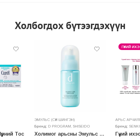
Холбогдох бүтээгдэхүүн
ГҮҮНИЙ И
ЭМУЛЬС (СҮҮН ШИНГЭН)
AРЬС АРЧИЛ
Бренд:
D PROGRAM
,
SHISEIDO
Бренд:
SENK
үрний Тос
Холимог арьсны Эмульс – BALANCE CARE EMULSION