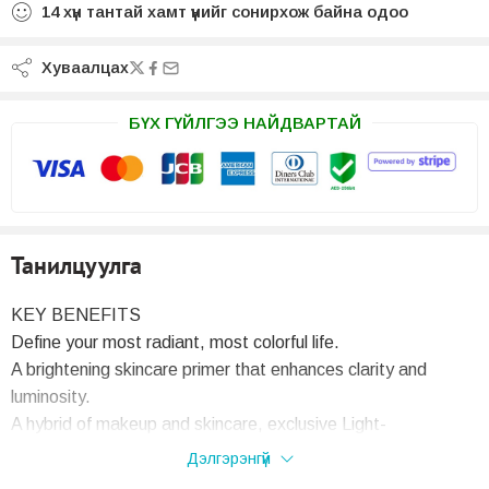
14
хүн тантай хамт үүнийг сонирхож байна одоо
Хуваалцах
БҮХ ГҮЙЛГЭЭ НАЙДВАРТАЙ
Танилцуулга
KEY BENEFITS
Define your most radiant, most colorful life.
A brightening skincare primer that enhances clarity and
luminosity.
A hybrid of makeup and skincare, exclusive Light-
Empowering Enhancer amplifies your radiant finish.
Дэлгэрэнгүй
Formulated with Skin-Empowering Illuminator, our exclusive