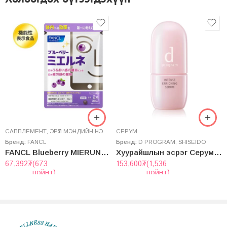
Allow base to set before applying foundation
САППЛЕМЕНТ
,
ЭРҮҮЛ МЭНДИЙН НЭМЭЛТ
СЕРУМ
Бренд:
FANCL
Бренд:
D PROGRAM
,
SHISEIDO
FANCL Blueberry MIERUNE (for EYE)
Хуурайшлын эсрэг Серум – INTENSE ENRICHING SERUM
67,392
₮
(673
153,600
₮
(1,536
пойнт)
пойнт)