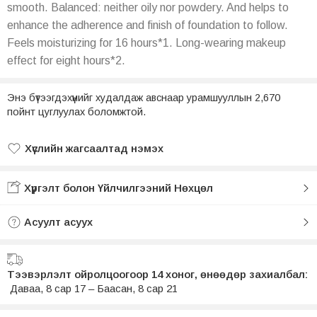
smooth. Balanced: neither oily nor powdery. And helps to
enhance the adherence and finish of foundation to follow.
Feels moisturizing for 16 hours*1. Long-wearing makeup
effect for eight hours*2.
Энэ бүтээгдэхүүнийг худалдаж авснаар урамшууллын 2,670
пойнт цуглуулах боломжтой.
Хүслийн жагсаалтад нэмэх
Хүслийн жагсаалтад нэмсэн
Хүргэлт болон Үйлчилгээний Нөхцөл
Асуулт асуух
Тээвэрлэлт ойролцоогоор 14 хоног, өнөөдөр захиалбал:
Даваа, 8 сар 17 – Баасан, 8 сар 21