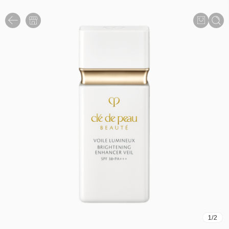
1
/
2