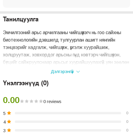
Танилцуулга
Эмчилгээний арьс арчилгааны чийгшүүлэгч нь гоо сайхны
биотехнологийн дэвшилд тулгуурлан ашигт нянгийн
тэнцвэрийг хадгалж, чийгшүүлж, үргэлж хуурайшиж,
холцруутаж, ховхордог арьсны гүнд нэвтэрч чийгшүүлэн,
бүтцийг сайжруулснаар арьсыг хуурайшуулахгүй.уян зөөлөн
болгоно.
Дэлгэрэнгүй
Үнэлгээнүүд (0)
Судалгаанд суурилсан зохистой найрлага бүхий орцтой ,
эмийн цэвэр үйлдвэрлэлийн шаардлага хангасан
Парабен болон, спирт (этил спирт)-ийн найрлага агуулаагүй
0.00
0 reviews
Үнэргүй, өнгөгүй
Эмзэг, мэдрэмтгий арьстай хүмүүст зориулж тусгайлан
5
0
бүтээсэн тул энэ төрлийн хүмүүст арьсны цочрол үзүүлээгүй. Харшил
4
0
үүсгэдэггүй нь лабораторийн туршилтаар баталгаажсан
3
0
Нянгийн шинжилгээнд хамрагдсан