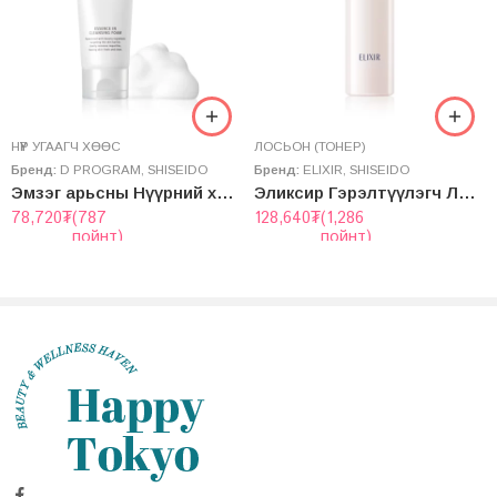
,
НҮҮРНИЙ ТОС
НҮҮР УГААГЧ ХӨӨС
,
СЕРУМ
,
НҮҮР УГААГЧ ХӨӨС
ЛОСЬОН (ТОНЕР)
Хацар, дух зэрэг том хэсгүүдээс эхлээд нүүрний төвөөс
Бренд:
D PROGRAM
,
SHISEIDO
Бренд:
ELIXIR
,
SHISEIDO
гадагш чиглэн нүүрэндээ зөөлөн түрхэнэ.
Эмзэг арьсны Нүүрний хөөс – ESSENCE IN CLEANSING FOAM
Эликсир Гэрэлтүүлэгч Лосьон
78,720
₮
(787
128,640
₮
(1,286
пойнт)
пойнт)
Ялангуяа эмзэг хэсгүүдэд хэрэглэхдээ арьсыг хэт хүчтэй
үрэхээс зайлсхийхийн тулд алгаа арьсан дээр зөөлөн
үрээрэй.