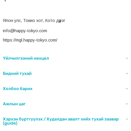
Япон улс, Токио хот, Кото дүүрэг
info@happy-tokyo.com
https://mgl.happy-tokyo.com/
Үйлчилгээний нөхцөл
Бидний тухай
Холбоо барих
Ажлын цаг
Хэрхэн бүртгүүлэх / Худалдан авалт хийх тухай заавар
(guide)