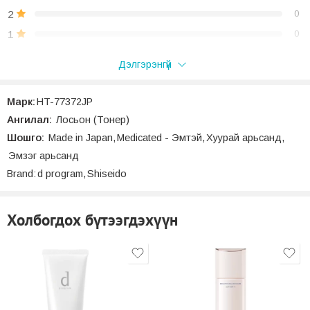
2
0
1
0
🌸Хэрэглэх заавар🌸
Дэлгэрэнгүй
“Хуурайшлын эсрэг Лосьон – MOIST CARE LOTION” дээр
анхны үнэлгээг бичих;
Нүүрээ угаасны дараа гарынхаа алган дээр 2 удаа таган
Марк:
HT-77372JP
дээр нь дарж аваад дугуй хөдөлгөөнөөр илж тараана.
Үнэлгээ
Ангилал:
Лосьон (Тонер)
Одоогоор сэтгэгдэл байхгүй байна.
Шошго:
Made in Japan
,
Medicated - Эмтэй
,
Хуурай арьсанд
,
Эмзэг арьсанд
Brand:
d program
,
Shiseido
Холбогдох бүтээгдэхүүн