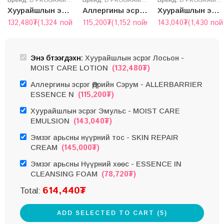
Хуурайшлын эсрэг Лосьон – MOIST CARE LOTION
Аллергины эсрэг Өдрийн Сэрум – ALLERBARRIER ESSENCE N
Хуурайшлын эсрэг Эмульс – MOIST CARE EMULSION
132,480
₮
(1,324 пойнт)
115,200
₮
(1,152 пойнт)
143,040
₮
(1,430 пой
Энэ бүтээгдэхүүн:
Хуурайшлын эсрэг Лосьон -
(
132,480
₮
)
MOIST CARE LOTION
Аллергины эсрэг Өдрийн Сэрум - ALLERBARRIER
(
115,200
₮
)
ESSENCE N
Хуурайшлын эсрэг Эмульс - MOIST CARE
(
143,040
₮
)
EMULSION
Эмзэг арьсны нүүрний тос - SKIN REPAIR
(
145,000
₮
)
CREAM
Эмзэг арьсны Нүүрний хөөс - ESSENCE IN
(
78,720
₮
)
CLEANSING FOAM
614,440
₮
Total:
ADD SELECTED TO CART (5)