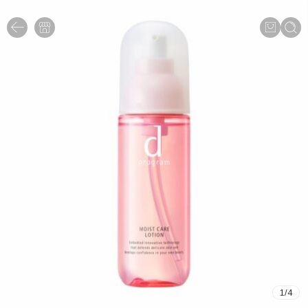
1
/
4