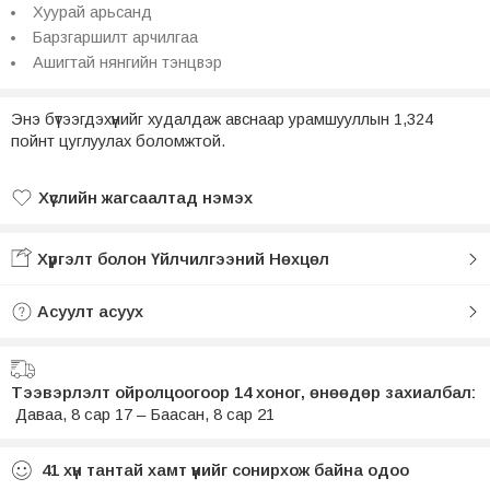
Хуурай арьсанд
Барзгаршилт арчилгаа
Ашигтай нянгийн тэнцвэр
Энэ бүтээгдэхүүнийг худалдаж авснаар урамшууллын 1,324
пойнт цуглуулах боломжтой.
Хүслийн жагсаалтад нэмэх
Хүслийн жагсаалтад нэмсэн
Хүргэлт болон Үйлчилгээний Нөхцөл
Асуулт асуух
Тээвэрлэлт ойролцоогоор 14 хоног, өнөөдөр захиалбал:
Даваа, 8 сар 17 – Баасан, 8 сар 21
41
хүн тантай хамт үүнийг сонирхож байна одоо