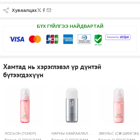
Хуваалцах
БҮХ ГҮЙЛГЭЭ НАЙДВАРТАЙ
Хамтад нь хэрэглэвэл үр дүнтэй
бүтээгдэхүүн
ЛОСЬОН (ТОНЕР)
НАРНЫ ХАМГААЛАЛТТАЙ ТОС (UV)
ЭМУЛЬС (СҮҮН ШИНГЭН)
,
СЕРУМ
,
ЭСС
Бренд:
D PROGRAM
,
SHISEIDO
Бренд:
D PROGRAM
,
SHISEIDO
Бренд:
D PROGRAM
,
S