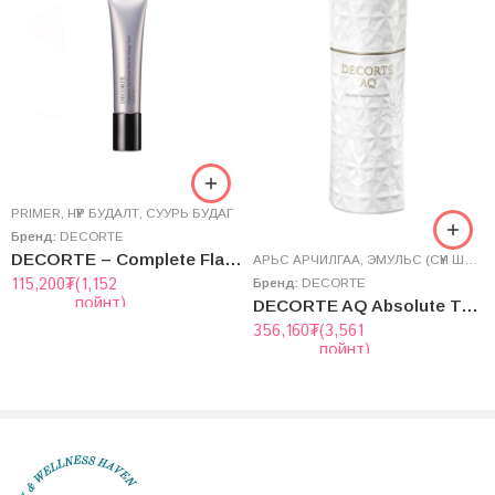
PRIMER
,
НҮҮР БУДАЛТ
,
СУУРЬ БУДАГ
Бренд:
DECORTE
DECORTE – Complete Flat Primer
AРЬС АРЧИЛГАА
,
ЭМУЛЬС (СҮҮН ШИНГЭН)
115,200
₮
(1,152
Бренд:
DECORTE
пойнт)
DECORTE AQ Absolute Treatment Emulsion 200mL
356,160
₮
(3,561
пойнт)