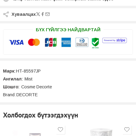
Хуваалцах
БҮХ ГҮЙЛГЭЭ НАЙДВАРТАЙ
Марк:
HT-85597JP
Ангилал:
Mist
Шошго:
Cosme Decorte
Brand:
DECORTE
Холбогдох бүтээгдэхүүн