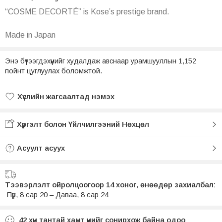
“COSME DECORTÉ” is Kose’s prestige brand.
Made in Japan
Энэ бүтээгдэхүүнийг худалдаж авснаар урамшууллын 1,152
пойнт цуглуулах боломжтой.
Хүслийн жагсаалтад нэмэх
Хүслийн жагсаалтад нэмсэн
Хүргэлт болон Үйлчилгээний Нөхцөл
Асуулт асуух
Тээвэрлэлт ойролцоогоор 14 хоног, өнөөдөр захиалбал:
Пүр, 8 сар 20 – Даваа, 8 сар 24
42
хүн тантай хамт үүнийг сонирхож байна одоо