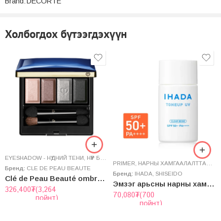
Brand:
DECORTE
Холбогдох бүтээгдэхүүн
EYESHADOW - НҮДНИЙ ТЕНИ
,
НҮҮР БУДАЛТ
СУУРЬ БУДАГ
PRIMER
,
НАРНЫ ХАМГААЛАЛТТАЙ ТОС (UV)
Бренд:
CLE DE PEAU BEAUTE
Бренд:
IHADA
,
SHISEIDO
Clé de Peau Beauté ombres couleurs quadri Case + Refill
Эмзэг арьсны нарны хамгаалалттай суурь – Ihada Medicated Face Protect UV Milk 30mL Clear Beige
326,400
₮
(3,264
70,080
₮
(700
пойнт)
пойнт)