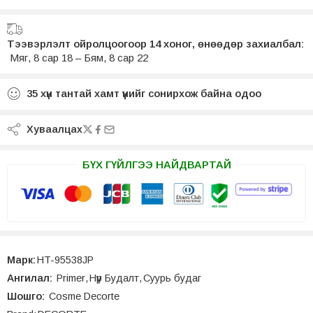
Тээвэрлэлт ойролцоогоор 14 хоног, өнөөдөр захиалбал:
Мяг, 8 сар 18 – Бям, 8 сар 22
35
хүн тантай хамт үүнийг сонирхож байна одоо
Хуваалцах
БҮХ ГҮЙЛГЭЭ НАЙДВАРТАЙ
Марк:
HT-95538JP
Ангилал:
Primer
,
Нүүр Будалт
,
Суурь будаг
Шошго:
Cosme Decorte