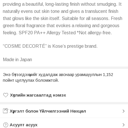
providing a beautiful, long-lasting finish without smudging. It
naturally evens out skin tone and gives a translucent finish
that glows like the skin itself. Suitable for all seasons. Fresh
green floral fragrance that evokes a relaxing and gorgeous
feeling. SPF20 PA++ Allergy Tested *Not allergy-free.
“COSME DECORTÉ” is Kose’s prestige brand.
Made in Japan
Энэ бүтээгдэхүүнийг худалдаж авснаар урамшууллын 1,152
пойнт цуглуулах боломжтой.
Хүслийн жагсаалтад нэмэх
Хүслийн жагсаалтад нэмсэн
Хүргэлт болон Үйлчилгээний Нөхцөл
Асуулт асуух