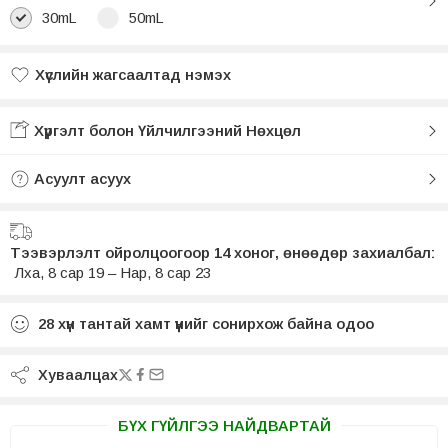
30mL
50mL
Хүслийн жагсаалтад нэмэх
Хүслийн жагсаалтад нэмсэн
Хүргэлт болон Үйлчилгээний Нөхцөл
Асуулт асуух
Тээвэрлэлт ойролцоогоор 14 хоног, өнөөдөр захиалбал:
Лха, 8 сар 19 – Нар, 8 сар 23
28
хүн тантай хамт үүнийг сонирхож байна одоо
Хуваалцах
БҮХ ГҮЙЛГЭЭ НАЙДВАРТАЙ