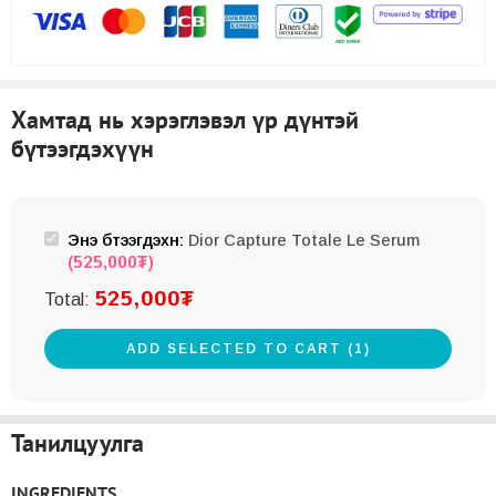
Хамтад нь хэрэглэвэл үр дүнтэй
бүтээгдэхүүн
Энэ бүтээгдэхүүн:
Dior Capture Totale Le Serum
(
525,000
₮
)
525,000
₮
Total:
ADD SELECTED TO CART (1)
Танилцуулга
INGREDIENTS