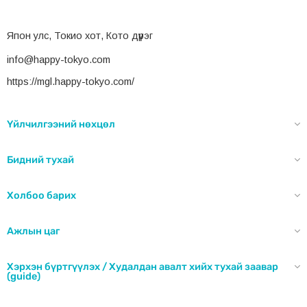
Япон улс, Токио хот, Кото дүүрэг
info@happy-tokyo.com
https://mgl.happy-tokyo.com/
Үйлчилгээний нөхцөл
Бидний тухай
Холбоо барих
Ажлын цаг
Хэрхэн бүртгүүлэх / Худалдан авалт хийх тухай заавар
(guide)