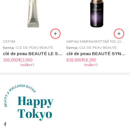
sodium, adenosine, polysorbate 60, sorbitan isostearate,
sodium hyaluronate, sodium benzoate, K sorbate, trisodium
ethylenediaminodisuccinate, Aframomum angustifolium seed
extract, sodium tocopheryl phosphate, dulse extract,
hydrolyzed soybean protein, silica, sockeye flower extract,
tocopherol, sunflower seed oil, iron oxide
AРЬС АРЧИЛГАА
СЕРУМ
,
СЕРУМ
НАРНЫ ХАМГААЛАЛТТАЙ ТОС (UV)
,
Э
Бренд:
CLE DE PEAU BEAUTE
Бренд:
CLE DE PEAU BEAUTE
clé de peau BEAUTÉ LE SÉRUM POUR LES LÈVRES (THE LIP SERUM) 15g
clé de peau BEAUTÉ SYNACTIF DAYTIME MOISTURIZER ENRICHED N SPF30/PA++++ 20g
300,000
₮
(3,000
828,000
₮
(8,280
пойнт)
пойнт)