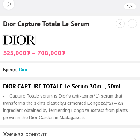
1
/
4
Dior Capture Totale Le Serum
525,000
₮
–
708,000
₮
Бренд:
Dior
DIOR CAPTURE TOTALE Le Serum 30mL, 50mL
Capture Totale serum is Dior’s anti-aging(*1) serum that
transforms the skin’s elasticity.Fermented Longoza(*2) – an
ingredient obtained by fermenting Longoza extract from plants
grown in the Dior Garden in Madagascar.
Хэмжээ сонголт