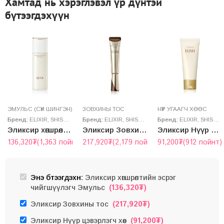
Хамтад нь хэрэглэвэл үр дүнтэй
бүтээгдэхүүн
ЭМУЛЬС (СҮҮН ШИНГЭН)
ЗОВХИНЫ ТОС
НҮҮР УГААГЧ ХӨӨС
Бренд:
ELIXIR
,
SHISEIDO
Бренд:
ELIXIR
,
SHISEIDO
Бренд:
ELIXIR
,
SHISEIDO
Эликсир хөгшрөлтийн эсрэг чийгшүүлэгч Эмульс
Эликсир Зовхины тос
Эликсир Нүүр цэвэрлэгч хөөс
136,320
₮
(1,363 пойнт)
217,920
₮
(2,179 пойнт)
91,200
₮
(912 пойнт)
Энэ бүтээгдэхүүн:
Эликсир хөгшрөлтийн эсрэг
(
136,320
₮
)
чийгшүүлэгч Эмульс
(
217,920
₮
)
Эликсир Зовхины тос
(
91,200
₮
)
Эликсир Нүүр цэвэрлэгч хөөс