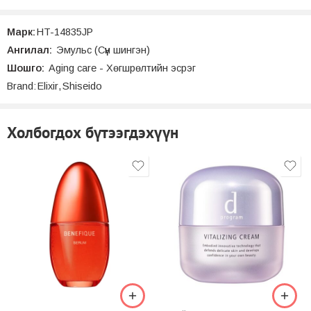
Марк:
HT-14835JP
Ангилал:
Эмульс (Сүүн шингэн)
Шошго:
Aging care - Хөгшрөлтийн эсрэг
Brand:
Elixir
,
Shiseido
Холбогдох бүтээгдэхүүн