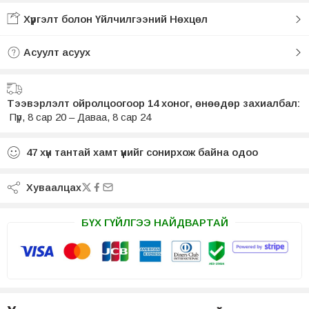
Хүргэлт болон Үйлчилгээний Нөхцөл
Асуулт асуух
Тээвэрлэлт ойролцоогоор 14 хоног, өнөөдөр захиалбал:
Пүр, 8 сар 20 – Даваа, 8 сар 24
47
хүн тантай хамт үүнийг сонирхож байна одоо
Хуваалцах
БҮХ ГҮЙЛГЭЭ НАЙДВАРТАЙ