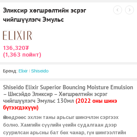
Эликсир хөгшрөлтийн эсрэг
чийгшүүлэгч Эмульс
136,320
₮
(1,363 пойнт)
Бренд:
Elixir
Shiseido
Shiseido Elixir Superior Bouncing Moisture Emulsion
– Шисэйдо Эликсир – Хөгшрөлтийн эсрэг
чийгшүүлэгч Эмульс 130мл
(2022 оны шинэ
бүтээгдэхүүн)
Өнөөдрөөс эхлэн таны арьсыг шинэчлэн сэргээх
болно.
Хамгийн сүүлийн үеийн судалгаан дээр
суурилсан арьсны бат бөх чанар, гүн шингээлтийн