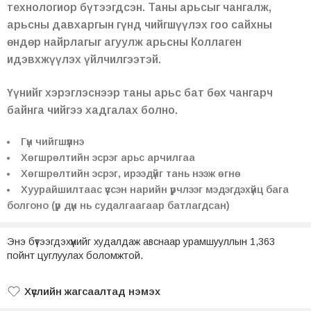
технологиор бүтээгдсэн.
Таны арьсыг чангалж,
арьсны давхаргын гүнд чийгшүүлэх гоо сайхны
өндөр найрлагыг агуулж арьсны Коллаген
идэвхжүүлэх үйлчилгээтэй.
Үүнийг хэрэглэснээр таны арьс бат бөх чангарч
байнга чийгээ хадгалах болно.
Гүн чийгшүүлнэ
Хөгшрөлтийн эсрэг арьс арчилгаа
Хөгшрөлтийн эсрэг, ирээдүйг тань нээж өгнө
Хуурайшилтаас үүссэн нарийн үрчлээг мэдэгдэхүйц бага
болгоно (ү
р дүн нь судалгаагаар батлагдсан)
Энэ бүтээгдэхүүнийг худалдаж авснаар урамшууллын 1,363
пойнт цуглуулах боломжтой.
Хүслийн жагсаалтад нэмэх
Хүслийн жагсаалтад нэмсэн