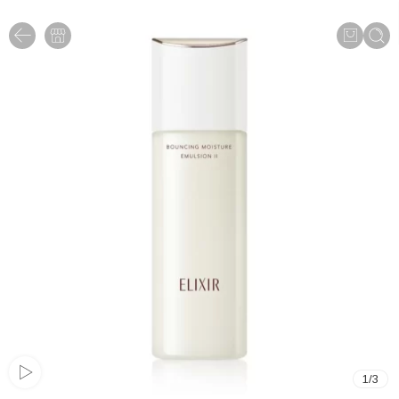
1
/
3