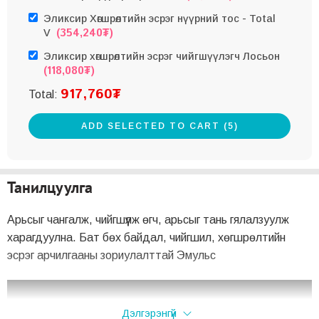
Эликсир Хөгшрөлтийн эсрэг нүүрний тос - Total
(
354,240
₮
)
V
Эликсир хөгшрөлтийн эсрэг чийгшүүлэгч Лосьон
(
118,080
₮
)
917,760
₮
Total:
ADD SELECTED TO CART (5)
Танилцуулга
Арьсыг чангалж, чийгшүүлж өгч, арьсыг тань гялалзуулж
харагдуулна. Бат бөх байдал, чийгшил, хөгшрөлтийн
эсрэг арчилгааны зориулалттай Эмульс
Дэлгэрэнгүй