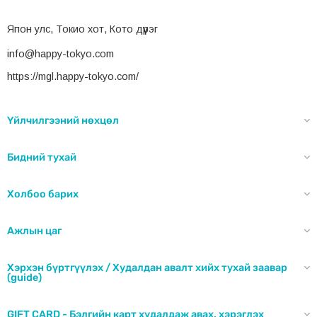
Япон улс, Токио хот, Кото дүүрэг
info@happy-tokyo.com
https://mgl.happy-tokyo.com/
Үйлчилгээний нөхцөл
Бидний тухай
Холбоо барих
Хацар, дух зэрэг том хэсгүүдээс эхлээд нүүрний
төвөөс гадагш чиглэн
бүх хэсгээр аажмаар товшиж
Ажлын цаг
сайтар тарааж түрхэнэ (Хэсэг бүрт 2-3 удаа
давтана).
Хэрхэн бүртгүүлэх / Худалдан авалт хийх тухай заавар
(guide)
GIFT CARD - Бэлгийн карт худалдаж авах, хэрэглэх