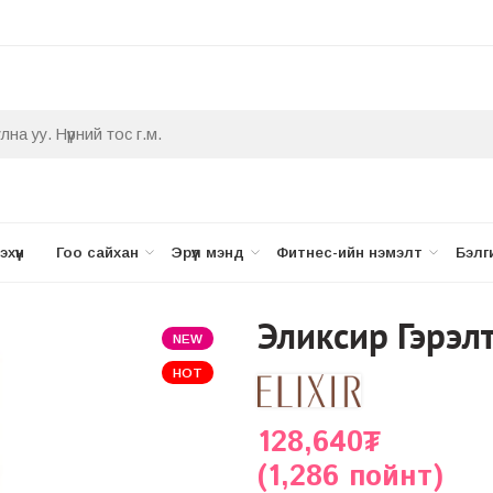
хүүн
Гоо сайхан
Эрүүл мэнд
Фитнес-ийн нэмэлт
Бэлг
Эликсир Гэрэл
NEW
HOT
128,640
₮
(1,286 пойнт)