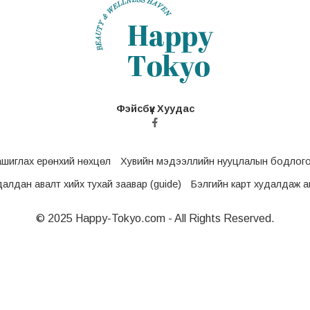
Фэйсбүүк Хуудас
ашиглах ерөнхий нөхцөл
Хувийн мэдээллийн нууцлалын бодлог
удалдан авалт хийх тухай заавар (guide)
Бэлгийн карт худалдаж ав
© 2025 Happy-Tokyo.com - All Rights Reserved.