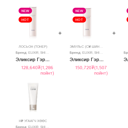
NEW
NEW
HOT
HOT
ЛОСЬОН (ТОНЕР)
ЭМУЛЬС (СҮҮН ШИНГЭН)
Бренд:
ELIXIR
,
SHISEIDO
Бренд:
ELIXIR
,
SHISEIDO
Б
Эликсир Гэрэлтүүлэгч Лосьон
Эликсир Гэрэлтүүлэгч Эмульс
128,640
₮
(1,286
150,720
₮
(1,507
пойнт)
пойнт)
НҮҮР УГААГЧ ХӨӨС
Бренд:
ELIXIR
,
SHISEIDO