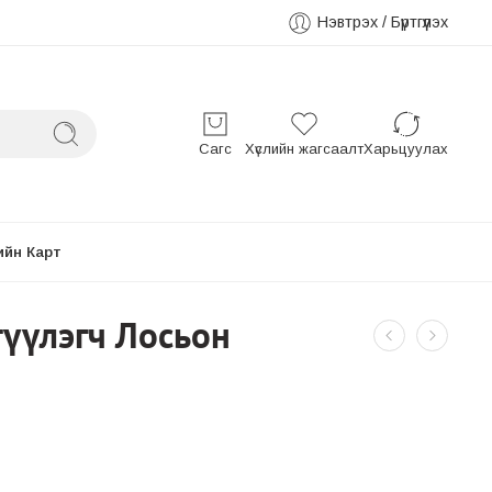
Нэвтрэх / Бүртгүүлэх
Сагс
Хүслийн жагсаалт
Харьцуулах
ийн Карт
түүлэгч Лосьон