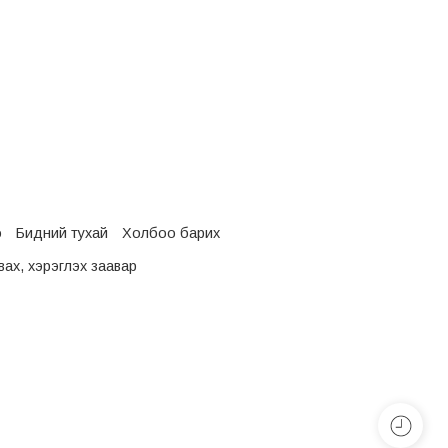
о
Бидний тухай
Холбоо барих
ах, хэрэглэх заавар