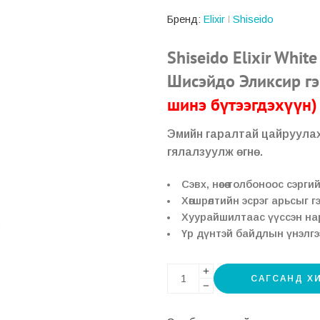
Бренд:
Elixir
Shiseido
Shiseido Elixir White
Шисэйдо Эликсир г
шинэ бүтээгдэхүүн)
Эмийн гаралтай цайруулах 
гялалзуулж өгнө.
Сэвх, нөсөө толбоноос сэрги
Хөгшрөлтийн эсрэг арьсыг г
Хуурайшилтаас үүссэн нар
Үр дүнтэй байдлын үнэлгэ
САГСАНД Х