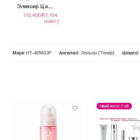
Эликсир Цайруулах нүүр цэвэрлэгч хөөс
110,400
₮
(1,104
пойнт)
Марк:
HT-45563JP
Ангилал:
Лосьон (Тонер)
Шошго:
ГҮҮНИЙ ИХЭСТЭЙ