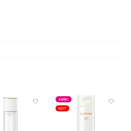
ХӨӨС
HOT