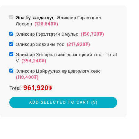
Энэ бүтээгдэхүүн:
Эликсир Гэрэлтүүлэгч
(
128,640
₮
)
Лосьон
(
150,720
₮
)
Эликсир Гэрэлтүүлэгч Эмульс
(
217,920
₮
)
Эликсир Зовхины тос
Эликсир Хөгшрөлтийн эсрэг нүүрний тос - Total
(
354,240
₮
)
V
Эликсир Цайруулах нүүр цэвэрлэгч хөөс
(
110,400
₮
)
961,920
₮
Total:
ADD SELECTED TO CART (5)