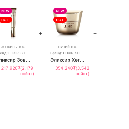
NEW
NEW
HOT
HOT
ЗОВХИНЫ ТОС
НҮҮРНИЙ ТОС
ренд:
ELIXIR
,
SHISEIDO
Бренд:
ELIXIR
,
SHISEIDO
Эликсир Зовхины тос
Эликсир Хөгшрөлтийн эсрэг нүүрний тос – Total V
217,920
₮
(2,179
354,240
₮
(3,542
пойнт)
пойнт)