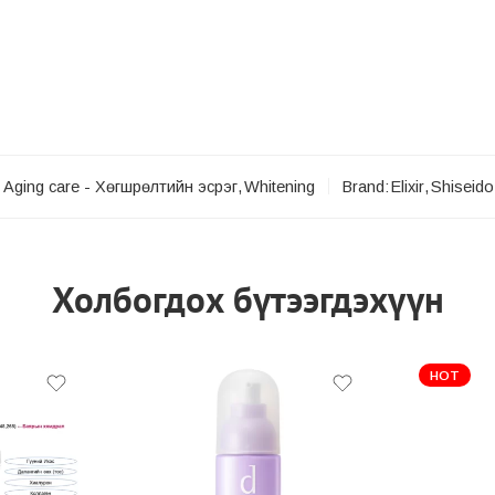
Aging care - Хөгшрөлтийн эсрэг
,
Whitening
Brand:
Elixir
,
Shiseido
Холбогдох бүтээгдэхүүн
HOT