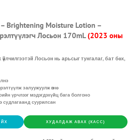
 – Brightening Moisture Lotion –
эрэлтүүлэгч Лосьон 170mL
(2023 оны
үйлчилгээтэй Лосьон нь арьсыг тунгалаг, бат бөх,
йлнэ
эрэлтүүлж залуужуулж өгнө
ийн үрчлээг мэдэгдэхүйц бага болгоно
э судлагаанд суурилсан
ИЙХ
ХУДАЛДАЖ АВАХ (КАСС)