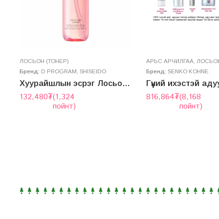
ЛОСЬОН (ТОНЕР)
AРЬС АРЧИЛГАА
,
ЛОСЬОН
Бренд:
D PROGRAM
,
SHISEIDO
Бренд:
SENKO KOHNE
 цайруулах Лосьон
Хуурайшлын эсрэг Лосьон – MOIST CARE LOTION
132,480
₮
(1,324
816,864
₮
(8,168
пойнт)
пойнт)