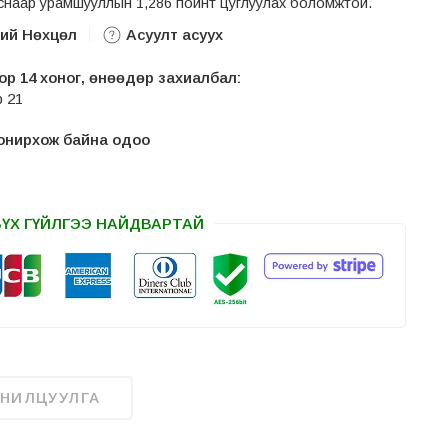
авснаар урамшууллын 1,286 пойнт цуглуулах боломжтой.
ний Нөхцөл
Асуулт асуух
р 14 хоног, өнөөдөр захиалбал:
р 21
 сонирхож байна одоо
БҮХ ГҮЙЛГЭЭ НАЙДВАРТАЙ
АНИЛЦУУЛГА