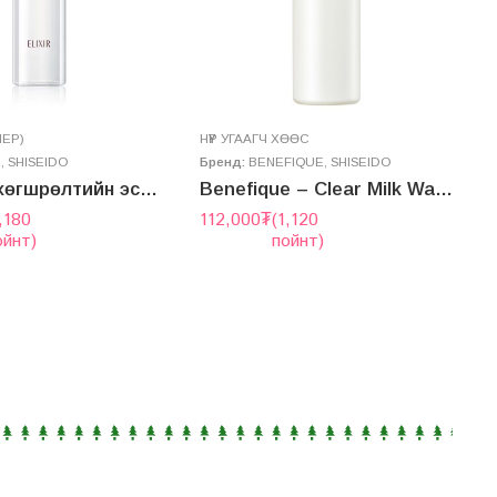
НЕР)
НҮҮР УГААГЧ ХӨӨС
Э
R
,
SHISEIDO
Бренд:
BENEFIQUE
,
SHISEIDO
Б
Эликсир хөгшрөлтийн эсрэг чийгшүүлэгч Лосьон
Benefique – Clear Milk Wash
,180
112,000
₮
(1,120
1
ойнт)
пойнт)