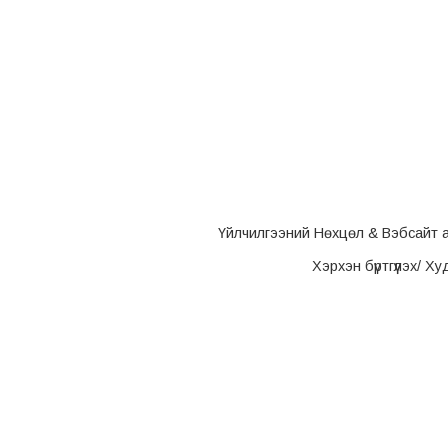
Үйлчилгээний Нөхцөл & Вэбсайт 
Хэрхэн бүртгүүлэх/ Х