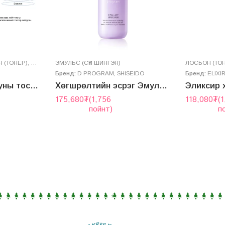
 (ТОНЕР)
,
НҮҮРНИЙ ТОС
ЭМУЛЬС (СҮҮН ШИНГЭН)
,
СЕРУМ
,
НҮҮР УГААГЧ ХӨӨС
ЛОСЬОН (ТО
Бренд:
D PROGRAM
,
SHISEIDO
Бренд:
ELIXI
Гүүний ихэстэй адууны тосон “Тунамал” сэт
Хөгшрөлтийн эсрэг Эмульс – VITAL ACT EMULSION
175,680
₮
(1,756
118,080
₮
(1
пойнт)
п