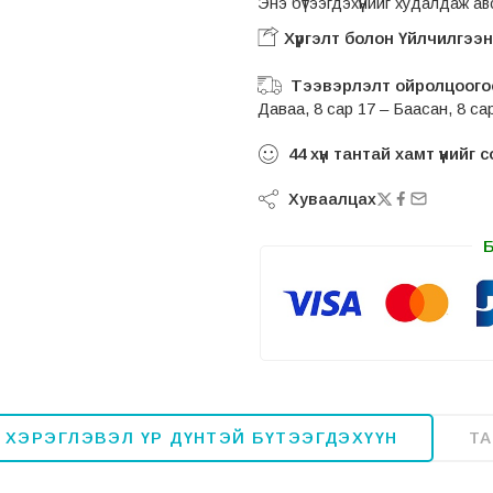
Энэ бүтээгдэхүүнийг худалдаж 
Хүргэлт болон Үйлчилгээ
Тээвэрлэлт ойролцоогоо
Даваа, 8 сар 17 – Баасан, 8 са
44
хүн тантай хамт үүнийг
Хуваалцах
 ХЭРЭГЛЭВЭЛ ҮР ДҮНТЭЙ БҮТЭЭГДЭХҮҮН
Т