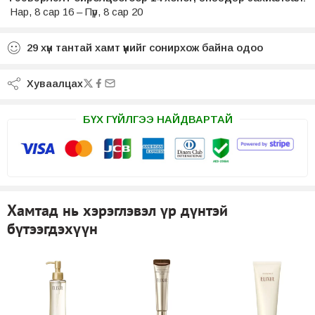
Нар, 8 сар 16 – Пүр, 8 сар 20
29
хүн тантай хамт үүнийг сонирхож байна одоо
Хуваалцах
БҮХ ГҮЙЛГЭЭ НАЙДВАРТАЙ
Хамтад нь хэрэглэвэл үр дүнтэй
бүтээгдэхүүн