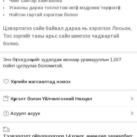
Чийг сайтар хамгаална
Угаасны дараа тослогтож эвгүй мэдрэмж төрүүлэхгүй
Нойтон гартай хэрэглэж болно
Цэвэрлэгээ сайн байвал дараа нь хэрэглэх Лосьон,
Тос зэргийг таны арьс сайн шингээх чадвартай
болно.
Энэ бүтээгдэхүүнийг худалдаж авснаар урамшууллын 1,027
пойнт цуглуулах боломжтой.
Хүслийн жагсаалтад нэмэх
Хүслийн жагсаалтад нэмсэн
Хүргэлт болон Үйлчилгээний Нөхцөл
Асуулт асуух
Тээвэрлэлт ойролцоогоор 14 хоног, өнөөдөр захиалбал: