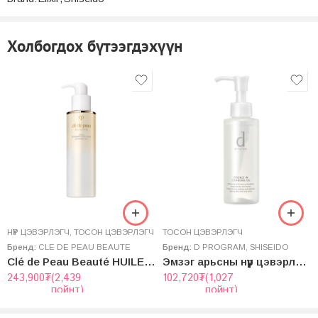
Холбогдох бүтээгдэхүүн
НҮҮР ЦЭВЭРЛЭГЧ
,
ТОСОН ЦЭВЭРЛЭГЧ
ТОСОН ЦЭВЭРЛЭГЧ
Бренд:
CLE DE PEAU BEAUTE
Бренд:
D PROGRAM
,
SHISEIDO
Clé de Peau Beauté HUILE DÉMAQUILLANTE VISAGE 200mL
Эмзэг арьсны нүүр цэвэрлэгч – ESSENCE IN CLEANSING OIL
243,900
₮
(2,439
102,720
₮
(1,027
пойнт)
пойнт)