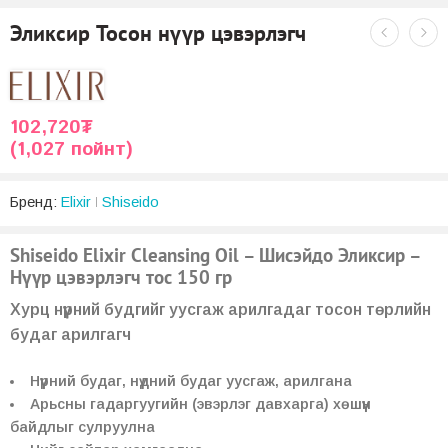
Эликсир Тосон нүүр цэвэрлэгч
102,720
₮
(1,027 пойнт)
Бренд:
Elixir
Shiseido
Shiseido Elixir Cleansing Oil – Шисэйдо Эликсир –
Нүүр цэвэрлэгч тос 150 гр
Хурц нүүрний будгийг уусгаж арилгадаг тосон төрлийн
будаг арилгагч
Нүүрний будаг, нүдний будаг уусгаж, арилгана
Арьсны гадаргуугийн (эвэрлэг давхарга) хөшүүн
байдлыг сулруулна