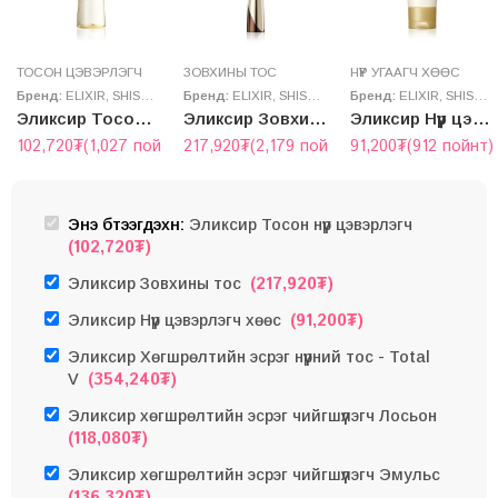
ТОСОН ЦЭВЭРЛЭГЧ
ЗОВХИНЫ ТОС
НҮҮР УГААГЧ ХӨӨС
Бренд:
ELIXIR
,
SHISEIDO
Бренд:
ELIXIR
,
SHISEIDO
Бренд:
ELIXIR
,
SHISEIDO
Эликсир Тосон нүүр цэвэрлэгч
Эликсир Зовхины тос
Эликсир Нүүр цэвэрлэгч хөөс
102,720
₮
(1,027 пойнт)
217,920
₮
(2,179 пойнт)
91,200
₮
(912 пойнт)
Энэ бүтээгдэхүүн:
Эликсир Тосон нүүр цэвэрлэгч
(
102,720
₮
)
(
217,920
₮
)
Эликсир Зовхины тос
(
91,200
₮
)
Эликсир Нүүр цэвэрлэгч хөөс
Эликсир Хөгшрөлтийн эсрэг нүүрний тос - Total
(
354,240
₮
)
V
Эликсир хөгшрөлтийн эсрэг чийгшүүлэгч Лосьон
(
118,080
₮
)
Эликсир хөгшрөлтийн эсрэг чийгшүүлэгч Эмульс
(
136,320
₮
)