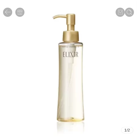
1
/
2