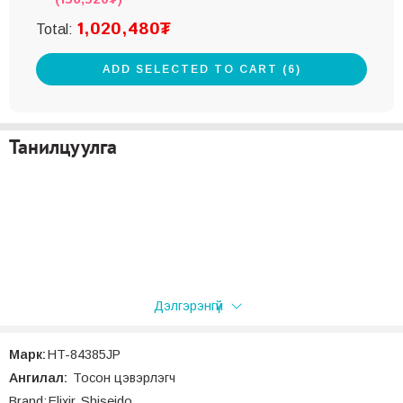
1,020,480
₮
Total:
ADD SELECTED TO CART (6)
Танилцуулга
Дэлгэрэнгүй
Марк:
HT-84385JP
Ангилал:
Тосон цэвэрлэгч
Brand:
Elixir
,
Shiseido