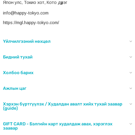
Kаротин:
Хүнсээр нөхөж авахад хэцүү, хүний биед
Япон улс, Токио хот, Кото дүүрэг
дутагдах хандлагатай байдаг шим тэжээлийг нөхөж өгнө.
info@happy-tokyo.com
https://mgl.happy-tokyo.com/
Нэрс:
Нүдний ядаргааг тайлна
Үйлчилгээний нөхцөл
DHA эмульсжүүлсэн төрөл ба Гидрокситирозол
:
Бидний тухай
Дээд зэрэглэлийн загасны тосыг хүний биед сайн
шингэдэг болгож өгснөөр, холестериноос үүдэлтэй судасны
Холбоо барих
хана бөглөрөлтийг үүсгэхгүй байлгахад туслаж олон төрлийн
эмгэгүүдээс урьдчилан сэргийлж өгнө.
Ажлын цаг
GABA & Коэнзим Q10:
Стрэсснээс гаргаж, өдөр бүр
Хэрхэн бүртгүүлэх / Худалдан авалт хийх тухай заавар
(guide)
идэвхитэй эрч хүчтэй болгоно.
GIFT CARD - Бэлгийн карт худалдаж авах, хэрэглэх
заавар
Витамин B комплех
: 8 төрлийн В витамин нь удаан