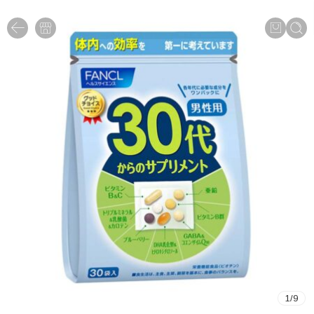
1
/
9