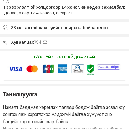
Тээвэрлэлт ойролцоогоор 14 хоног, өнөөдөр захиалбал:
Даваа, 8 сар 17 – Баасан, 8 сар 21
38
хүн тантай хамт үүнийг сонирхож байна одоо
Хуваалцах
БҮХ ГҮЙЛГЭЭ НАЙДВАРТАЙ
Танилцуулга
Нэмэлт бэлдмэл хэрэглэх талаар бодож байгаа эсвэл юу
сонгож яаж хэрэглэхээ мэдэхгүй байгаа хүмүүст энэ
багцийг хэрэглэхийг зөвлөж байна.
Нас насанд нь тохирох нэмэлт тэжээлүүдийг нэг хайрцагт