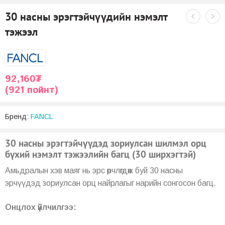
30 насны эрэгтэйчүүдийн нэмэлт
тэжээл
92,160
₮
(921 пойнт)
Бренд:
FANCL
30 насны эрэгтэйчүүдэд зориулсан шилмэл орц
бүхий нэмэлт тэжээлийн багц (30 ширхэгтэй)
Амьдралын хэв маяг нь эрс өөрчлөгдөж буй 30 насны
эрчүүдэд зориулсан орц найрлагыг нарийн сонгосон багц.
Онцлох үйлчилгээ: