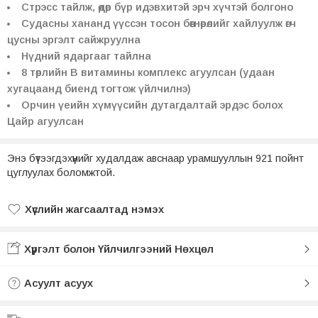
Стрэсс тайлж, өдөр бүр идэвхитэй эрч хүчтэй болгоно
Судасны хананд үүссэн тосон бөөгнөрөлийг хайлуулж өгч
цусны эргэлт сайжруулна
Нүдний ядаргааг тайлна
8 төрлийн В витамины комплекс агуулсан (удаан
хугацаанд биенд тогтож үйлчилнэ)
Oрчин үеийн хүмүүсийн дутагдалтай эрдэс болох
Цайр агуулсан
Энэ бүтээгдэхүүнийг худалдаж авснаар урамшууллын 921 пойнт
цуглуулах боломжтой.
Хүслийн жагсаалтад нэмэх
Хүслийн жагсаалтад нэмсэн
Хүргэлт болон Үйлчилгээний Нөхцөл
Асуулт асуух