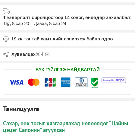
Тээвэрлэлт ойролцоогоор 14 хоног, өнөөдөр захиалбал:
Пүр, 8 сар 20 – Даваа, 8 сар 24
19
хүн тантай хамт үүнийг сонирхож байна одоо
Хуваалцах
БҮХ ГҮЙЛГЭЭ НАЙДВАРТАЙ
Танилцуулга
Сахар, өөх тосыг хязгаарлахад нөлөөлдөг “Цайны
цэцэг Сапонин” агуулсан