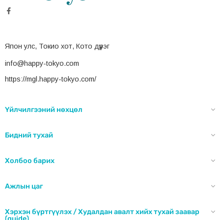
Япон улс, Токио хот, Кото дүүрэг
info@happy-tokyo.com
https://mgl.happy-tokyo.com/
Үйлчилгээний нөхцөл
Бидний тухай
Холбоо барих
Ажлын цаг
Хэрхэн бүртгүүлэх / Худалдан авалт хийх тухай заавар
(guide)