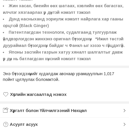
Жин хасах, биеийн өөх шатаах, хэвлийн өөх багасгах,
илчлэг хязгаарлах үр дүнтэй нэмэлт тэжээл
Дунд насныханд зориулж нэмэлт найрлага хар гааны
орцтой (Black Ginger)
Патентлагдсан технологи,
судалгаанд тулгуурлаж
үйлдвэрлэгдсэн ж
инхэнэ оригнал бүтээгдэхүүн
*Ижил төстэй
дуураймал бүтээгдэхүүн байдаг ч Фанкл-ыг хэзээ ч гүйцдэггүй.
Японы засгийн газрын хатуу хяналт шалгалтыг давж
үр дүн нь батлагдсан хүнсний нэмэлт тэжээл
Энэ бүтээгдэхүүнийг худалдаж авснаар урамшууллын 1,017
пойнт цуглуулах боломжтой.
Хүслийн жагсаалтад нэмэх
Хүслийн жагсаалтад нэмсэн
Хүргэлт болон Үйлчилгээний Нөхцөл
Асуулт асуух