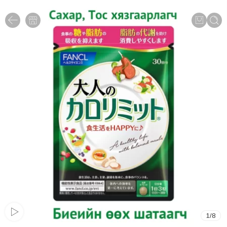
1
/
8