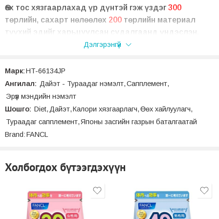
Өөх тос хязгаарлахад үр дүнтэй гэж үздэг
300
төрлийн, сахарт нөлөөлөх
200
төрлийн материал
түүхий эдийг харьцуулсан судалгаанд үндэслэн,
хамгийн үр дүнтэй нь тогтоогдсон найрлага бол
Дэлгэрэнгүй
Сапонин байсан бөгөөд энэ нь цайны навчнаас илүү
цайны цэцэг, нахиаанд агуулагддаг. Энэхүү хүчирхэг
Марк:
HT-66134JP
шинэ найрлага нь сахар/элсэн чихэр, өөх тостой
Ангилал:
Дайэт - Тураадаг нэмэлт
,
Сапплемент
,
тэмцэх чадварт томоохон нээлт болж Фанкл
Эрүүл мэндийн нэмэлт
компанийн Патентлагдсан найрлага болоод Япон
Шошго:
Diet
,
Дайэт
,
Калори хязгаарлагч
,
Өөх хайлуулагч
,
даяар төдийгүй дэлхий даяар их зарагддаг супер
Тураадаг сапплемент
,
Японы засгийн газрын баталгаатай
бүтээгдэхүүн болж хувиржээ.
Brand:
FANCL
Холбогдох бүтээгдэхүүн