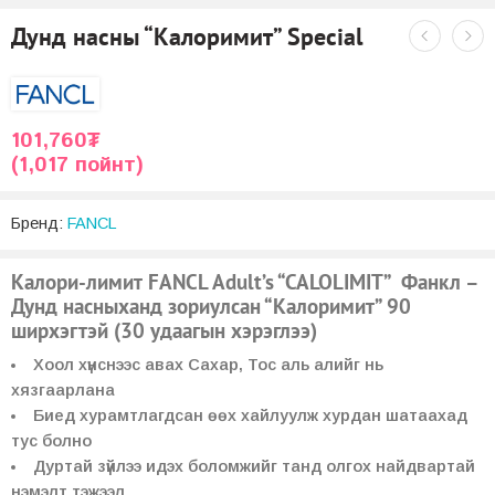
Дунд насны “Калоримит” Special
101,760
₮
(1,017 пойнт)
Бренд:
FANCL
Калори-лимит FANCL Adult’s “CALOLIMIT” Фанкл –
Дунд насныханд зориулсан “Калоримит” 90
ширхэгтэй (30 удаагын хэрэглээ)
Хоол хүнснээс авах Сахар, Тос аль алийг нь
хязгаарлана
Биед хурамтлагдсан өөх хайлуулж хурдан шатаахад
тус болно
Дуртай зүйлээ идэх боломжийг танд олгох найдвартай
нэмэлт тэжээл