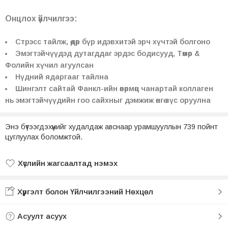
Онцлох үйлчилгээ:
Стрэсс тайлж, өдөр бүр идэвхитэй эрч хүчтэй болгоно
Эмэгтэйчүүдэд дутагддаг эрдэс бодисууд,
Төмөр &
Фолийн хүчил агуулсан
Нүдний ядаргааг тайлна
Шингэлт сайтай Фанкл-ийн өвөрмөц чанартай коллаген
нь эмэгтэйчүүдийн гоо сайхныг дэмжиж өнгө зүс оруулна
Энэ бүтээгдэхүүнийг худалдаж авснаар урамшууллын 739 пойнт
цуглуулах боломжтой.
Хүслийн жагсаалтад нэмэх
Хүслийн жагсаалтад нэмсэн
Хүргэлт болон Үйлчилгээний Нөхцөл
Асуулт асуух