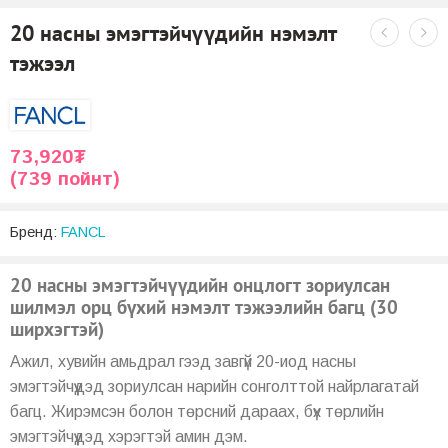
20 насны эмэгтэйчүүдийн нэмэлт
тэжээл
73,920
₮
(739 пойнт)
Бренд:
FANCL
20 насны эмэгтэйчүүдийн онцлогт зориулсан
шилмэл орц бүхий нэмэлт тэжээлийн багц (30
ширхэгтэй)
Ажил, хувийн амьдрал гээд завгүй 20-иод насны
эмэгтэйчүүдэд зориулсан нарийн сонголттой найрлагатай
багц. Жирэмсэн болон төрсний дараах, бүх төрлийн
эмэгтэйчүүдэд хэрэгтэй амин дэм.