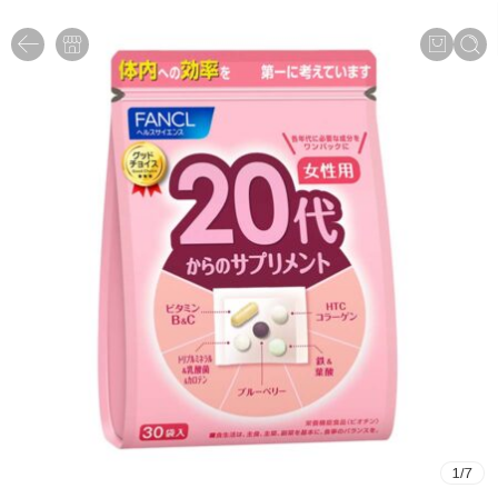
1
/
7