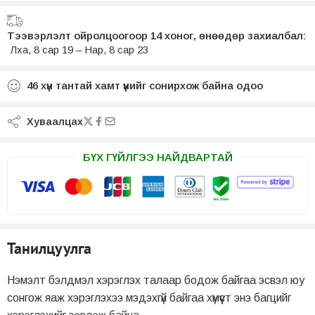
Тээвэрлэлт ойролцоогоор 14 хоног, өнөөдөр захиалбал:
Лха, 8 сар 19 – Нар, 8 сар 23
46
хүн тантай хамт үүнийг сонирхож байна одоо
Хуваалцах
БҮХ ГҮЙЛГЭЭ НАЙДВАРТАЙ
Танилцуулга
Нэмэлт бэлдмэл хэрэглэх талаар бодож байгаа эсвэл юу
сонгож яаж хэрэглэхээ мэдэхгүй байгаа хүмүүст энэ багцийг