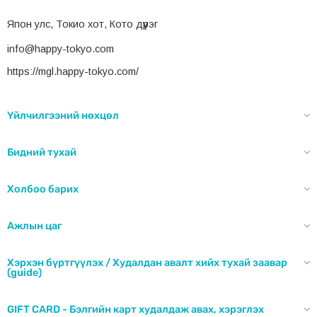
Kаротин:
Хүнсээр нөхөж авахад хэцүү, хүний биед дутагдах
Япон улс, Токио хот, Кото дүүрэг
хандлагатай байдаг шим тэжээлийг нөхөж өгнө.
info@happy-tokyo.com
https://mgl.happy-tokyo.com/
Нэрс:
Нүдний ядаргааг тайлна.
Үйлчилгээний нөхцөл
Төмөр & Фолийн хүчил:
Эмэгтэйчүүдэд дутагддаг
Бидний тухай
эрдэс бодисууд бөгөөд биедээ сайтар хуримтлуулах
шаардлагатай байдаг.
Холбоо барих
HTC® Трипептид Коллаген:
Шингэлт сайтай
Ажлын цаг
Фанкл-ийн патент бүхий шинэ үеийн коллаген нь
Хэрхэн бүртгүүлэх / Худалдан авалт хийх тухай заавар
эмэгтэйчүүдийн гоо сайхныг дэмжиж өнгө зүс оруулж өгнө.
(guide)
GIFT CARD - Бэлгийн карт худалдаж авах, хэрэглэх