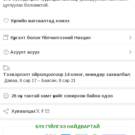
цуглуулах боломжтой.
Хүслийн жагсаалтад нэмэх
Хүслийн жагсаалтад нэмсэн
Хүргэлт болон Үйлчилгээний Нөхцөл
Асуулт асуух
Тээвэрлэлт ойролцоогоор 14 хоног, өнөөдөр захиалбал:
Даваа, 8 сар 17 – Баасан, 8 сар 21
26
хүн тантай хамт үүнийг сонирхож байна одоо
Хуваалцах
БҮХ ГҮЙЛГЭЭ НАЙДВАРТАЙ