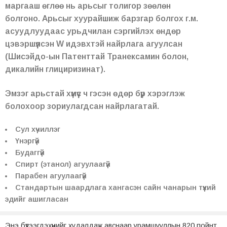
маргааш өглөө нь арьсыг толигор зөөлөн
болгоно. Арьсыг хуурайшиж барзгар болгох г.м.
асуудлуудаас урьдчилан сэргийлэх өндөр
цэвэршүүлсэн W идэвхтэй найрлага агуулсан
(Шисэйдо-ын Патенттай Транексамин болон,
дикалийн глициризинат).
Эмзэг арьстай хүмүүс ч гэсэн өдөр бүр хэрэглэж
болохоор зориулагдсан найрлагатай.
Сул хүчиллэг
Үнэргүй
Будаггүй
Спирт (этанол) агуулаагүй
Парабен агуулаагүй
Стандартын шаардлага хангасэн сайн чанарын түүхий
эдийг ашигласан
Энэ бүтээгдэхүүнийг худалдаж авснаар урамшууллын 820 пойнт