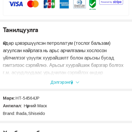
Танилцуулга
Өндөр цэвэршүүлсэн петролатум (тослог бальзам)
агуулсан найрлага нь арьс арчилгааны хослосон
үйлчилгээг үзүүлж хуурайшилт болон арьсны бусад
гэмтэлээс сэргийлнэ. Арьсыг хуурайшиж барзгар болгох
г.м. асуудлуудаас урьдчилан сэргийлэх өндөр
цэвэршүүлсэн W идэвхтэй найрлага агуулсан (Шисэйдо-
Дэлгэрэнгүй
ын Патенттай Транексамин болон, дикалийн
глициризинат). Арьсны чийгийг хадгалах хамгаалалтын
Марк:
HT-54564JP
функцийг тохируулахын зэрэгцээ арьсны давхарга тус
Ангилал:
Нүүрний Маск
бүрийг чийгээр дүүргэж, эрүүл таатай орчинг бүрдүүлнэ.
Brand:
Ihada
,
Shiseido