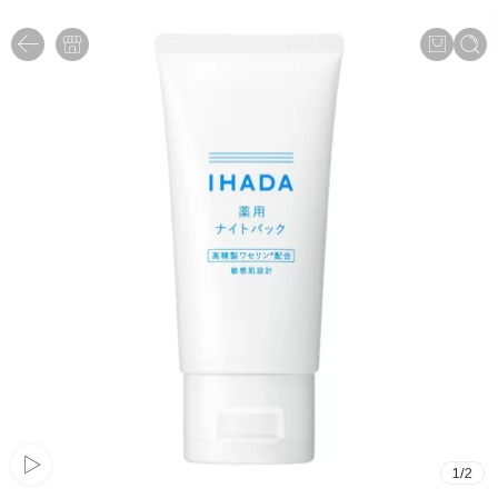
1
/
2