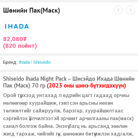
Шөнийн Пак(Маск)
82,080
₮
(820 пойнт)
Бренд:
Ihada
Shiseido
Shiseido Ihada Night Pack – Шисэйдо Ихада Шөнийн
Пак (Маск) 70 гр
(2023 оны шинэ бүтээгдэхүүн)
Орой түрхээд унтахад л өдрийн цагт гадаад орчны
нөлөөгөөр хуурайшиж, гэмтсэн арьсны нөхөн
төлжилтийг сайжруулж, барзгар, хуурайшилтаас
сэргийлэх үйлчилгээтэй эрчимт арчилгааны пак(маск)
санал болгож байна. Энэхүү багц нь арьсанд зөөлөн
жигд тархаж, чийгийг гүн, шөнөжин битүүмжлэн хадгалж,