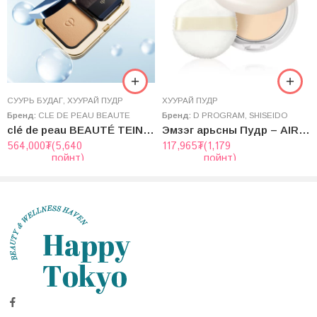
СУУРЬ БУДАГ
,
ХУУРАЙ ПУДР
ХУУРАЙ ПУДР
Бренд:
CLE DE PEAU BEAUTE
Бренд:
D PROGRAM
,
SHISEIDO
clé de peau BEAUTÉ TEINT POUDRE ÉCLAT Ⅱ (with case + brush) SPF25/PA++
Эмзэг арьсны Пудр – AIRY SKIN CARE VEIL
564,000
₮
(5,640
117,965
₮
(1,179
пойнт)
пойнт)