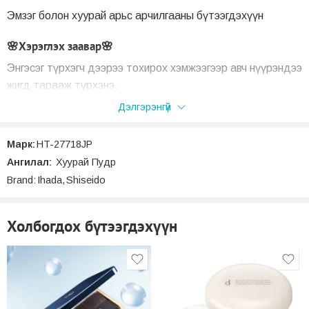
Эмзэг болон хуурай арьс арчилгааны бүтээгдэхүүн
🌸Хэрэглэх заавар🌸
Энгэсэг түрхэгч дээрээ тохирох хэмжээгээр авч нүүрэндээ
жигд тарааж түрхэнэ.
Дэлгэрэнгүй
Марк:
HT-27718JP
Ангилал:
Хуурай Пудр
Brand:
Ihada
,
Shiseido
Холбогдох бүтээгдэхүүн