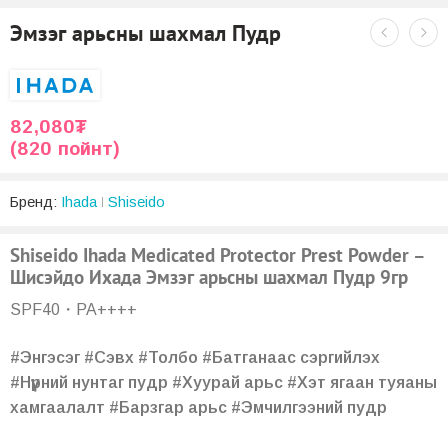
Эмзэг арьсны шахмал Пудр
82,080
₮
(820 пойнт)
Бренд:
Ihada
Shiseido
Shiseido Ihada Medicated Protector Prest Powder –
Шисэйдо Ихада Эмзэг арьсны шахмал Пудр 9гр
SPF40・PA++++
#Энгэсэг #Сэвх #Толбо #Батганаас сэргийлэх
#Нүүрний нунтаг пудр #Хуурай арьс #Хэт ягаан туяаны
хамгаалалт #Барзгар арьс #Эмчилгээний пудр