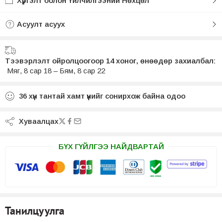
Хүргэлт болон Үйлчилгээний Нөхцөл
Асуулт асуух
Тээвэрлэлт ойролцоогоор 14 хоног, өнөөдөр захиалбал:
Мяг, 8 сар 18 – Бям, 8 сар 22
36
хүн тантай хамт үүнийг сонирхож байна одоо
Хуваалцах
БҮХ ГҮЙЛГЭЭ НАЙДВАРТАЙ
Танилцуулга