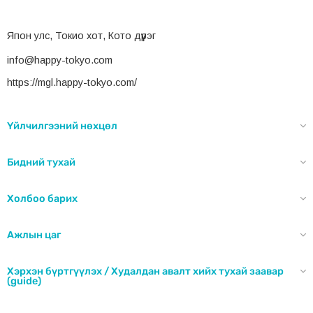
Япон улс, Токио хот, Кото дүүрэг
info@happy-tokyo.com
https://mgl.happy-tokyo.com/
Үйлчилгээний нөхцөл
Бидний тухай
Холбоо барих
Ажлын цаг
Хэрхэн бүртгүүлэх / Худалдан авалт хийх тухай заавар
(guide)