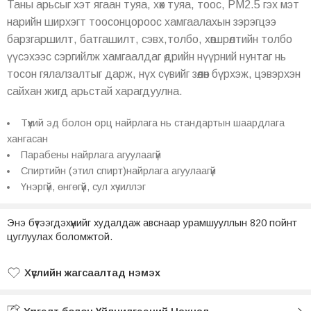
Таны арьсыг хэт ягаан туяа, хөх туяа, тоос, РМ2.5 гэх мэт
нарийн ширхэгт тоосонцороос хамгаалахын зэрэгцээ
барзгаршилт, батгашилт, сэвх,толбо, хөгшрөлтийн толбо
үүсэхээс сэргийлж хамгаалдаг өдрийн нүүрний нунтаг нь
тосон гялалзалтыг дарж, нүх сүвийг зөөлөн бүрхэж, цэвэрхэн
сайхан жигд арьстай харагдуулна.
Түүхий эд болон орц найрлага нь стандартын шаардлага
хангасан
Парабены найрлага агуулаагүй
Спиртийн (этил спирт)найрлага агуулаагүй
Үнэргүй, өнгөгүй, сул хүчиллэг
Энэ бүтээгдэхүүнийг худалдаж авснаар урамшууллын 820 пойнт
цуглуулах боломжтой.
Хүслийн жагсаалтад нэмэх
Хүслийн жагсаалтад нэмсэн