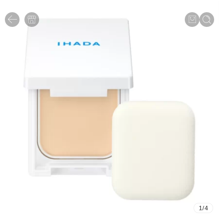
1
/
4