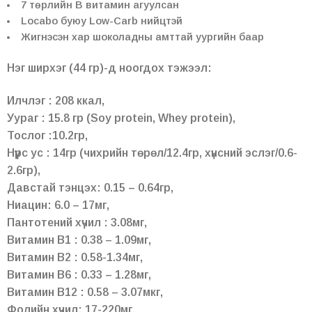
7 төрлийн В витамин агуулсан
Locabo буюу Low-Carb нийцтэй
Жигнэсэн хар шоколадны амттай уургийн баар
Нэг ширхэг (44 гр)-д ноогдох тэжээл:
Илчлэг : 208 ккал,
Уураг : 15.8 гр (Soy protein, Whey protein),
Тослог :10.2гр,
Нүүрс ус : 14гр (чихрийн төрөл/12.4гр, хүнсний эслэг/0.6-
2.6гр),
Давстай тэнцэх: 0.15 – 0.64гр,
Ниацин: 6.0 – 17мг,
Пантотений хүчил : 3.08мг,
Витамин В1 : 0.38 – 1.09мг,
Витамин В2 : 0.58-1.34мг,
Витамин В6 : 0.33 – 1.28мг,
Витамин В12 : 0.58 – 3.07мкг,
Фолийн хүчил: 17-220мг,