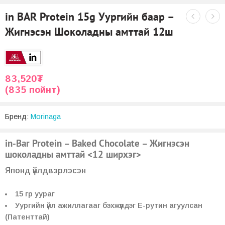
in BAR Protein 15g Уургийн баар –
Жигнэсэн Шоколадны амттай 12ш
83,520
₮
(835 пойнт)
Бренд:
Morinaga
in-Bar Protein – Baked Chocolate – Жигнэсэн
шоколадны амттай <12 ширхэг>
Японд үйлдвэрлэсэн
15 гр уураг
Уургийн үйл ажиллагааг бэхжүүлдэг Е-рутин агуулсан
(Патенттай)