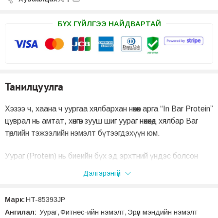
БҮХ ГҮЙЛГЭЭ НАЙДВАРТАЙ
Танилцуулга
Хэзээ ч, хаана ч уургаа хялбархан нөхөх арга “In Bar Protein”
цуврал нь амтат, хөнгөн зууш шиг уураг нөхөхөд хялбар Bar
төрлийн тэжээлийн нэмэлт бүтээгдэхүүн юм.
Уураг (Protein) нь биеийн бүх эд эрхтний үндэс болсон
чухал тэжээл юм.
Дэлгэрэнгүй
“Энэхүү in-Bar уураг” нь биеийн үйл ажиллагаанд
Марк:
HT-85393JP
шаардлагатай 15 гр-аас дээш уураг, 7 төрлийн В витамин
Ангилал:
Уураг
,
Фитнес-ийн нэмэлт
,
Эрүүл мэндийн нэмэлт
агуулдаг. Цаашилбал, энэ нь уургийн ажиллагааг