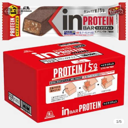
1
/
5