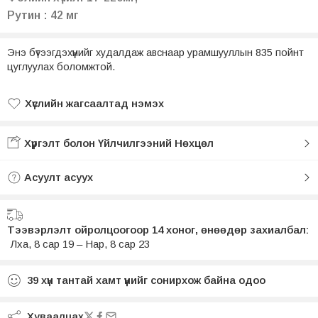
Рутин : 42 мг
Энэ бүтээгдэхүүнийг худалдаж авснаар урамшууллын 835 пойнт
цуглуулах боломжтой.
Хүслийн жагсаалтад нэмэх
Хүслийн жагсаалтад нэмсэн
Хүргэлт болон Үйлчилгээний Нөхцөл
Асуулт асуух
Тээвэрлэлт ойролцоогоор 14 хоног, өнөөдөр захиалбал:
Лха, 8 сар 19 – Нар, 8 сар 23
39
хүн тантай хамт үүнийг сонирхож байна одоо
Хуваалцах