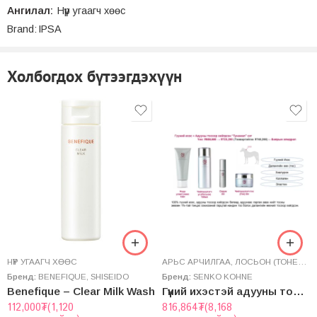
Ангилал:
Нүүр угаагч хөөс
Brand:
IPSA
Холбогдох бүтээгдэхүүн
НҮҮР УГААГЧ ХӨӨС
AРЬС АРЧИЛГАА
,
ЛОСЬОН (ТОНЕР)
,
Н
Бренд:
BENEFIQUE
,
SHISEIDO
Бренд:
SENKO KOHNE
Benefique – Clear Milk Wash
Гүүний ихэстэй адууны тосон “Тунамал” сэт
112,000
₮
(1,120
816,864
₮
(8,168