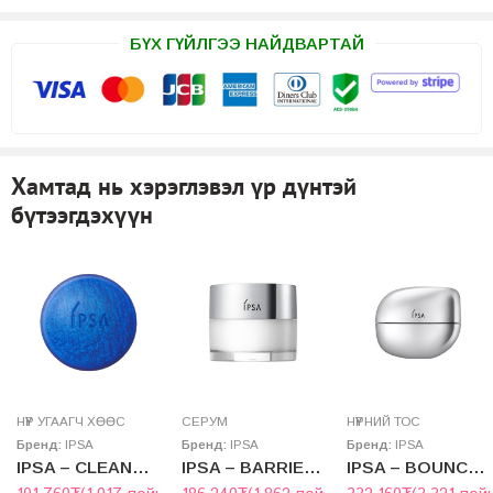
БҮХ ГҮЙЛГЭЭ НАЙДВАРТАЙ
Хамтад нь хэрэглэвэл үр дүнтэй
бүтээгдэхүүн
НҮҮР УГААГЧ ХӨӨС
СЕРУМ
НҮҮРНИЙ ТОС
Бренд:
IPSA
Бренд:
IPSA
Бренд:
IPSA
IPSA – CLEANSING MARINE CAKE e
IPSA – BARRIER SERUM
IPSA – BOUNCE INTENSE CREAM