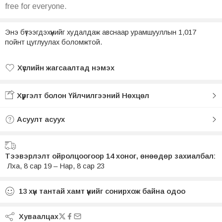
free for everyone.
Энэ бүтээгдэхүүнийг худалдаж авснаар урамшууллын 1,017
пойнт цуглуулах боломжтой.
Хүслийн жагсаалтад нэмэх
Хүслийн жагсаалтад нэмсэн
Хүргэлт болон Үйлчилгээний Нөхцөл
Асуулт асуух
Тээвэрлэлт ойролцоогоор 14 хоног, өнөөдөр захиалбал:
Лха, 8 сар 19 – Нар, 8 сар 23
13
хүн тантай хамт үүнийг сонирхож байна одоо
Хуваалцах