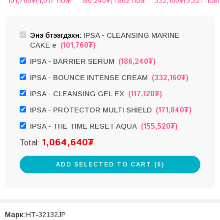
101,760
₮
(1,017 пойнт)
186,240
₮
(1,862 пойнт)
332,160
₮
(3,321 пой
Энэ бүтээгдэхүүн:
IPSA - CLEANSING MARINE
(
101,760
₮
)
CAKE e
(
186,240
₮
)
IPSA - BARRIER SERUM
(
332,160
₮
)
IPSA - BOUNCE INTENSE CREAM
(
117,120
₮
)
IPSA - CLEANSING GEL EX
(
171,840
₮
)
IPSA - PROTECTOR MULTI SHIELD
(
155,520
₮
)
IPSA - THE TIME RESET AQUA
1,064,640
₮
Total:
ADD SELECTED TO CART (6)
Марк:
HT-32132JP