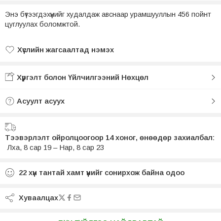
Энэ бүтээгдэхүүнийг худалдаж авснаар урамшууллын 456 пойнт
цуглуулах боломжтой.
Хүслийн жагсаалтад нэмэх
Хүслийн жагсаалтад нэмсэн
Хүргэлт болон Үйлчилгээний Нөхцөл
Асуулт асуух
Тээвэрлэлт ойролцоогоор 14 хоног, өнөөдөр захиалбал:
Лха, 8 сар 19 – Нар, 8 сар 23
22
хүн тантай хамт үүнийг сонирхож байна одоо
Хуваалцах