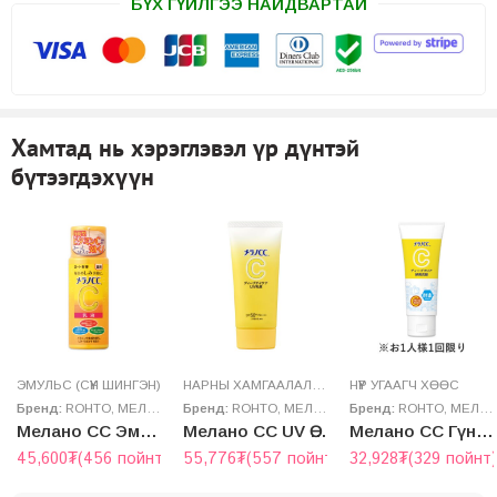
БҮХ ГҮЙЛГЭЭ НАЙДВАРТАЙ
Хамтад нь хэрэглэвэл үр дүнтэй
бүтээгдэхүүн
ЭМУЛЬС (СҮҮН ШИНГЭН)
НАРНЫ ХАМГААЛАЛТТАЙ ТОС (UV)
НҮҮР УГААГЧ ХӨӨС
Бренд:
ROHTO
,
МЕЛАНО CC
Бренд:
ROHTO
,
МЕЛАНО CC
Бренд:
ROHTO
,
МЕЛАНО CC
Мелано CC Эмульс
Мелано CC UV Өдрийн тос
Мелано CC Гүн цэвэрлэгч хөөс
45,600
₮
(456 пойнт)
55,776
₮
(557 пойнт)
32,928
₮
(329 пойнт)