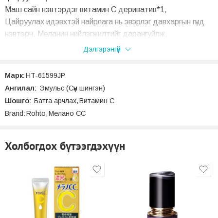
Маш сайн нэвтэрдэг витамин С дериватив*1,
Цайруулах идэвхтэй найрлага нь эвэрлэг давхаргын гүнд
нэвтэрч, Меланин нийлэгжилтийг дарангуйлж,
хөгшрөлтийн толбо, сэвх үүсэхээс сэргийлж, арьсыг илүү
Дэлгэрэнгүй
цэвэр болгоно.
Мөн үрэвслийн эсрэг найрлагатай*2,
Марк:
HT-61599JP
3 төрлийн чийгшүүлэгч найрлага*3.
Ангилал:
Эмульс (Сүүн шингэн)
Батгасны дараа ч арьсыг чийгшүүлж, сэргээж өгнө
Шошго:
Батга арчлах
,
Витамин C
Цитрусын үнэртэй.
Brand:
Rohto
,
Мелано CC
*1: 3-O-этил аскорбины хүчил
*2: Дикалийн глициризинат
Холбогдох бүтээгдэхүүн
*3: Alpinia цагаан, нимбэгийн ханд, бэрсүүт жүржийн ханд CC