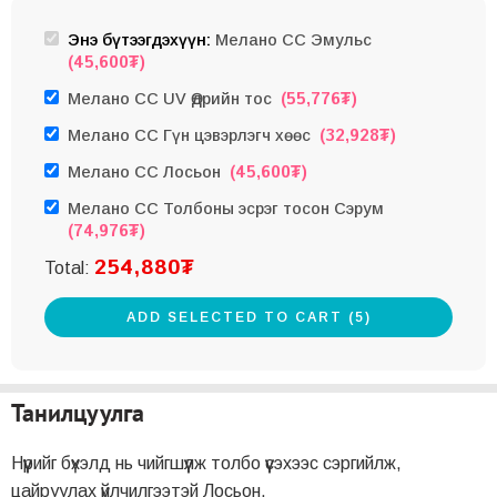
Энэ бүтээгдэхүүн:
Мелано CC Эмульс
(
45,600
₮
)
(
55,776
₮
)
Мелано CC UV Өдрийн тос
(
32,928
₮
)
Мелано CC Гүн цэвэрлэгч хөөс
(
45,600
₮
)
Мелано CC Лосьон
Мелано CC Толбоны эсрэг тосон Сэрум
(
74,976
₮
)
254,880
₮
Total:
ADD SELECTED TO CART (5)
Танилцуулга
Нүүрийг бүхэлд нь чийгшүүлж толбо үүсэхээс сэргийлж,
цайруулах үйлчилгээтэй Лосьон.