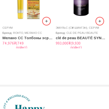
СЕРУМ
ЭМУЛЬС (СҮҮН ШИНГЭН)
,
СЕРУМ
Бренд:
ROHTO
,
МЕЛАНО CC
Бренд:
CLE DE PEAU BEAUTE
Мелано CC Толбоны эсрэг тосон Сэрум
clé de peau BEAUTÉ SYNACTIF NIGHTTIME MOISTURIZER 40ml
74,976
₮
(749
993,000
₮
(9,930
пойнт)
пойнт)