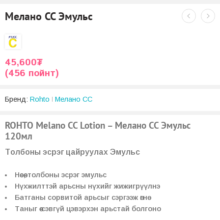
Мелано CC Эмульс
45,600
₮
(456 пойнт)
Бренд:
Rohto
Мелано CC
ROHTO Melano CC Lotion – Мелано CC Эмульс
120мл
Tолбоны эсрэг цайруулах Эмульс
Нөсөө, толбоны эсрэг эмульс
Нүхжилттэй арьсны нүхийг жижигрүүлнэ
Батганы сорвитой арьсыг сэргээж өгнө
Таныг өө сэвгүй цэвэрхэн арьстай болгоно