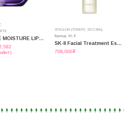
С
ЛОСЬОН (ТОНЕР)
,
ЭССЭНЦ
RTE
Бренд:
SK-Ⅱ
DECORTE MOISTURE LIPOSOME EYE CREAM
SK-II Facial Treatment Essence
З
2,582
Б
708,000
₮
ойнт)
3