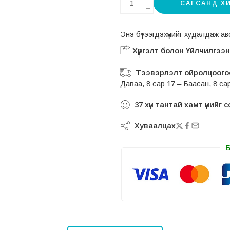
САГСАНД Х
Энэ бүтээгдэхүүнийг худалдаж 
Хүргэлт болон Үйлчилгээ
Тээвэрлэлт ойролцоогоо
Даваа, 8 сар 17 – Баасан, 8 са
37
хүн тантай хамт үүнийг
Хуваалцах