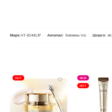
Марк:
HT-82441JP
Ангилал:
Зовхины тос
Шошго:
sk
HOT
NEW
HOT