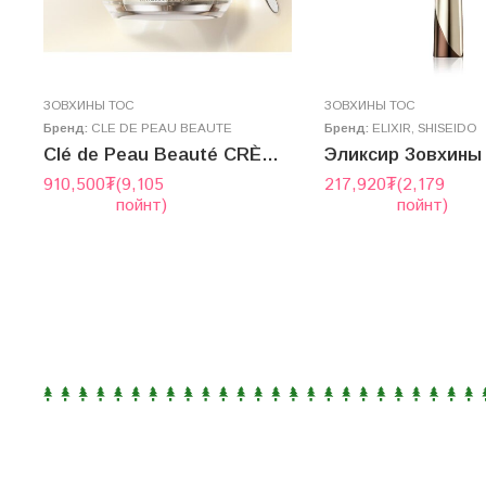
ЗОВХИНЫ ТОС
ЗОВХИНЫ ТОС
Бренд:
CLE DE PEAU BEAUTE
Бренд:
ELIXIR
,
SHISEIDO
k
Clé de Peau Beauté CRÈME SUPRÊME CONTOUR DES YEUX 15g
Эликсир Зовхины
910,500
₮
(9,105
217,920
₮
(2,179
пойнт)
пойнт)