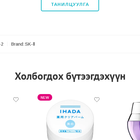
ТАНИЛЦУУЛГА
-2
Brand:
SK-Ⅱ
Холбогдох бүтээгдэхүүн
NEW