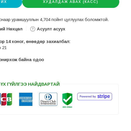
ИЙХ
ХУДАЛДАЖ АВАХ (КАСС)
авснаар урамшууллын 4,704 пойнт цуглуулах боломжтой.
ний Нөхцөл
Асуулт асуух
р 14 хоног, өнөөдөр захиалбал:
р 21
 сонирхож байна одоо
БҮХ ГҮЙЛГЭЭ НАЙДВАРТАЙ