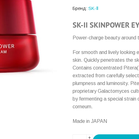
Бренд:
SK-Ⅱ
SK-II SKINPOWER E
Power-charge beauty around th
For smooth and lively looking e
skin. Quickly penetrates the 
Contains concentrated Pitera(T
extracted from carefully selec
plumpness and luminosity. Piter
proprietary Galactomyces cultur
by fermenting a special strain
corneum.
Made in JAPAN