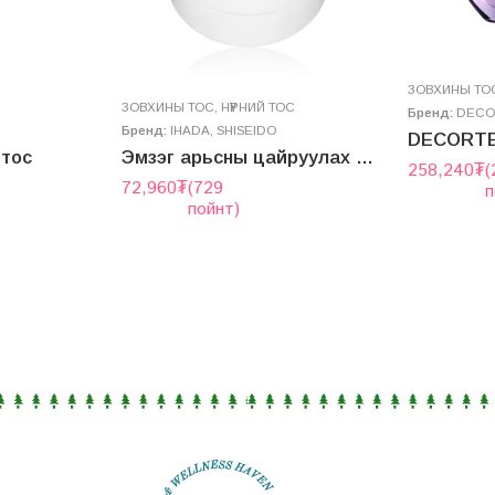
ЗОВХИНЫ ТО
ЗОВХИНЫ ТОС
,
НҮҮРНИЙ ТОС
Бренд:
DECO
Бренд:
IHADA
,
SHISEIDO
 тос
Эмзэг арьсны цайруулах бальзам тос
258,240
₮
(
72,960
₮
(729
п
пойнт)