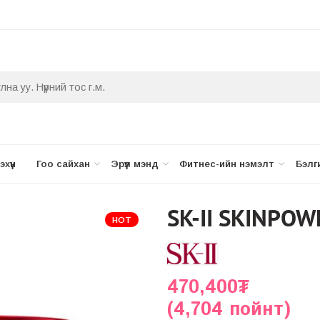
хүүн
Гоо сайхан
Эрүүл мэнд
Фитнес-ийн нэмэлт
Бэлг
SK-II SKINPO
HOT
470,400
₮
(4,704 пойнт)