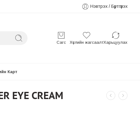
Нэвтрэх / Бүртгүүлэх
Сагс
Хүслийн жагсаалт
Харьцуулах
ийн Карт
WER EYE CREAM