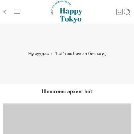
Нүүр хуудас
“hot” гэж бичсэн бичлэгүүд;
Шошгоны архив:
hot