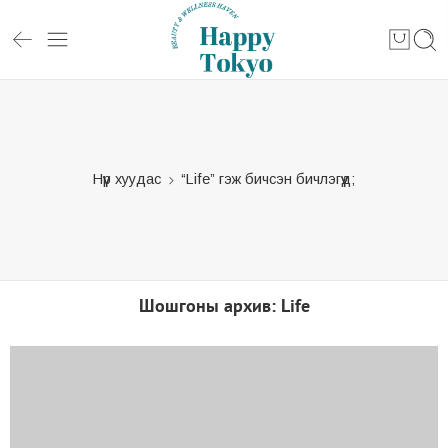
Нүүр хуудас
“Life” гэж бичсэн бичлэгүүд;
Шошгоны архив:
Life